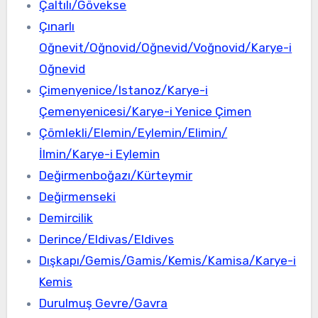
Çaltılı/Gövekse
Çınarlı
Oğnevit/Oğnovid/Oğnevid/Voğnovid/Karye-i
Oğnevid
Çimenyenice/Istanoz/Karye-i
Çemenyenicesi/Karye-i Yenice Çimen
Çömlekli/Elemin/Eylemin/Elimin/
İlmin/Karye-i Eylemin
Değirmenboğazı/Kürteymir
Değirmenseki
Demircilik
Derince/Eldivas/Eldives
Dışkapı/Gemis/Gamis/Kemis/Kamisa/Karye-i
Kemis
Durulmuş Gevre/Gavra