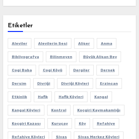
Etiketler
Aleviler
Alevilerin Sesi
Alişer
Anma
Bibliyografya
Bilinmeyen
Büyük Alişan Bey
Cogi Baba
Cogi Köyü
Dergiler
Dernek
Dersim
Divriği
Divriği Köyleri
Erzincan
Etkinlik
Hafik
Hafik Köyleri
Kangal
Kangal Köyleri
Kontrol
Koçgiri Kaymakamlığı
Koçgiri Kazası
Kuruçay
Köy
Refahiye
Refahiye Köyleri
Sivas
Sivas Merkez Köyleri