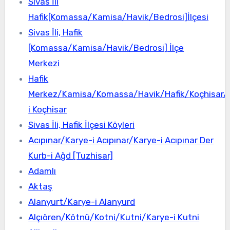
Sivas İli
Hafik[Komassa/Kamisa/Havik/Bedrosi]İlçesi
Sivas İli, Hafik
[Komassa/Kamisa/Havik/Bedrosi] İlçe
Merkezi
Hafik
Merkez/Kamisa/Komassa/Havik/Hafik/Koçhisar/
i Koçhisar
Sivas İli, Hafik İlçesi Köyleri
Acıpınar/Karye-i Acıpınar/Karye-i Acıpınar Der
Kurb-i Ağd [Tuzhisar]
Adamlı
Aktaş
Alanyurt/Karye-i Alanyurd
Alçıören/Kötnü/Kotni/Kutni/Karye-i Kutni