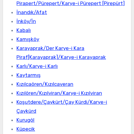
Pirapert/Pürepert/Karye-i Pürepert [Pirepürt]
İnandık/Afat
İnköy/İn
Kabalı
Kamışköy
Karayaprak/Der Karye-i Kara
Piraf[Karayaprak]/Karye-i Karayaprak
Karlı/Karye-i Karlı
Kaytarmış
Kızılcaören/Kızılcaveran
Kızılören/Kızılviran/Karye-i Kızılviran
Koşutdere/Çaykürt/Çay Kürdi/Karye-i
Çaykürd
Kurugöl
Küpecik