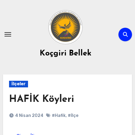
Skip
to
content
Koçgiri Bellek
İlçeler
HAFİK Köyleri
4 Nisan 2024
#Hafik
,
#İlçe