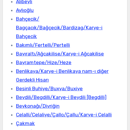
Alibeyli
Aylıoğlu
Bahçecik/
Bagçacık/Bağçecik/Bardizag/Karye-i
Bahçecik
Bakımlı/Fertelli/Pertelli
Bayıraltı/Ağcakilise/Karye-i Ağcakilise
Bayramtepe/Hize/Heze
Benlikaya/Karye-i Benlikaya nam-ı diğer
Gerdekli Hisarı
Besinli Buhiye/Buxya/Buxiye
Beydili/Begdilli/Karye-i Beydili [Begdilli]
Beykonağı/Divriğin
Celalli/Celaliye/Çallo/Çallu/Karye-i Celalli
Çakmak