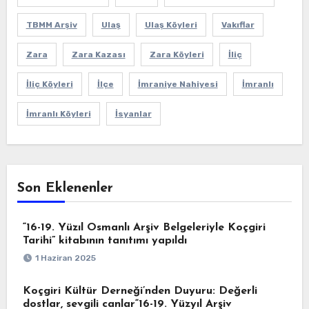
TBMM Arşiv
Ulaş
Ulaş Köyleri
Vakıflar
Zara
Zara Kazası
Zara Köyleri
İliç
İliç Köyleri
İlçe
İmraniye Nahiyesi
İmranlı
İmranlı Köyleri
İsyanlar
Son Eklenenler
“16-19. Yüzıl Osmanlı Arşiv Belgeleriyle Koçgiri
Tarihi” kitabının tanıtımı yapıldı
1 Haziran 2025
Koçgiri Kültür Derneği’nden Duyuru: Değerli
dostlar, sevgili canlar“16-19. Yüzyıl Arşiv