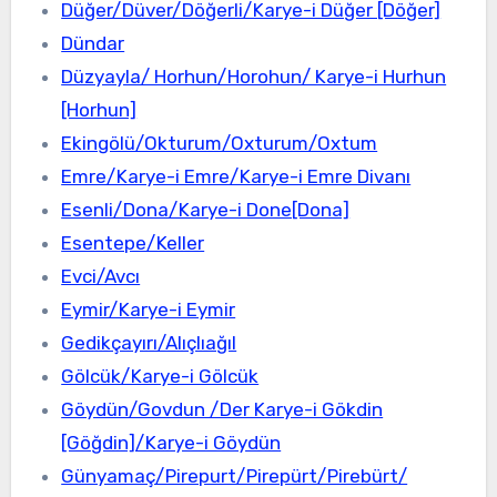
Düğer/Düver/Döğerli/Karye-i Düğer [Döğer]
Dündar
Düzyayla/ Horhun/Horohun/ Karye-i Hurhun
[Horhun]
Ekingölü/Okturum/Oxturum/Oxtum
Emre/Karye-i Emre/Karye-i Emre Divanı
Esenli/Dona/Karye-i Done[Dona]
Esentepe/Keller
Evci/Avcı
Eymir/Karye-i Eymir
Gedikçayırı/Alıçlıağıl
Gölcük/Karye-i Gölcük
Göydün/Govdun /Der Karye-i Gökdin
[Göğdin]/Karye-i Göydün
Günyamaç/Pirepurt/Pirepürt/Pirebürt/