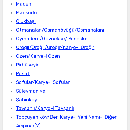
Maden
Mansurlu
Olukbaşı
Otmanalan/Osmanöyüğü/Osmanalanı
Oymadere/Gövnekse/Göneske
Öreğil/Üreğil/Üreğir/Karye-i Üreğir
Özen/Karye-i Özen
Pirhüseyin
Pusat
Sofular/Karye-i Sofular
Süleymaniye
Şahinköy
Tavşanlı/Karye-i Tavşanlı
Topçuyeniköy/Der Karye-i Yeni Namı-ı Diğer
Acıpınar[?]