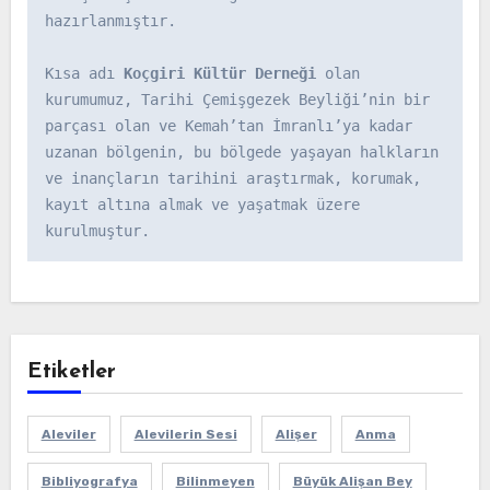
hazırlanmıştır.

Kısa adı 
Koçgiri Kültür Derneği
 olan 
kurumumuz, Tarihi Çemişgezek Beyliği’nin bir 
parçası olan ve Kemah’tan İmranlı’ya kadar 
uzanan bölgenin, bu bölgede yaşayan halkların 
ve inançların tarihini araştırmak, korumak, 
kayıt altına almak ve yaşatmak üzere 
kurulmuştur.
Etiketler
Aleviler
Alevilerin Sesi
Alişer
Anma
Bibliyografya
Bilinmeyen
Büyük Alişan Bey