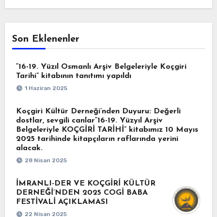
Son Eklenenler
“16-19. Yüzıl Osmanlı Arşiv Belgeleriyle Koçgiri
Tarihi” kitabının tanıtımı yapıldı
1 Haziran 2025
Koçgiri Kültür Derneği’nden Duyuru: Değerli
dostlar, sevgili canlar“16-19. Yüzyıl Arşiv
Belgeleriyle KOÇGİRİ TARİHİ” kitabımız 10 Mayıs
2025 tarihinde kitapçıların raflarında yerini
alacak.
28 Nisan 2025
İMRANLI-DER VE KOÇGİRİ KÜLTÜR
DERNEĞİ’NDEN 2025 COGİ BABA
FESTİVALİ AÇIKLAMASI
22 Nisan 2025