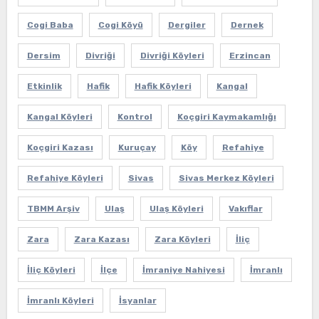
Cogi Baba
Cogi Köyü
Dergiler
Dernek
Dersim
Divriği
Divriği Köyleri
Erzincan
Etkinlik
Hafik
Hafik Köyleri
Kangal
Kangal Köyleri
Kontrol
Koçgiri Kaymakamlığı
Koçgiri Kazası
Kuruçay
Köy
Refahiye
Refahiye Köyleri
Sivas
Sivas Merkez Köyleri
TBMM Arşiv
Ulaş
Ulaş Köyleri
Vakıflar
Zara
Zara Kazası
Zara Köyleri
İliç
İliç Köyleri
İlçe
İmraniye Nahiyesi
İmranlı
İmranlı Köyleri
İsyanlar