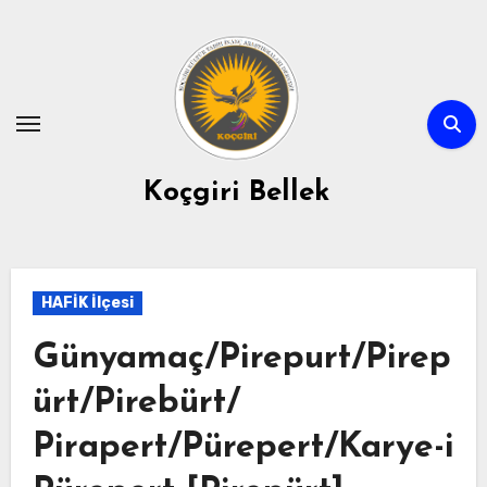
Skip
to
content
Koçgiri Bellek
HAFİK İlçesi
Günyamaç/Pirepurt/Pirep
ürt/Pirebürt/
Pirapert/Pürepert/Karye-i