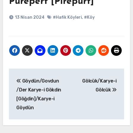
Pürepert [Pirepürt]
13 Nisan 2024
#Hafik Köyleri
,
#Köy
Yazı
Göydün/Govdun
Gölcük/Karye-i
gezinmesi
/Der Karye-i Gökdin
Gölcük
[Göğdin]/Karye-i
Göydün