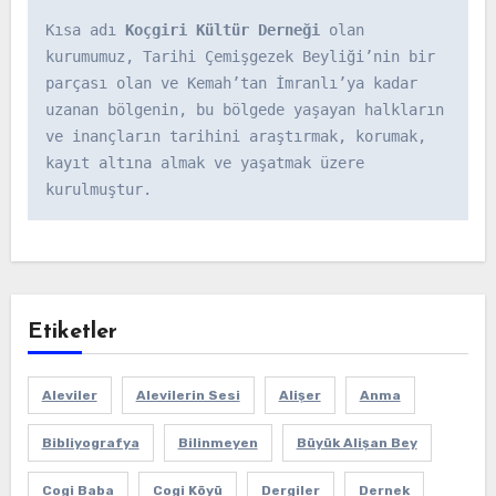
Kısa adı 
Koçgiri Kültür Derneği
 olan 
kurumumuz, Tarihi Çemişgezek Beyliği’nin bir 
parçası olan ve Kemah’tan İmranlı’ya kadar 
uzanan bölgenin, bu bölgede yaşayan halkların 
ve inançların tarihini araştırmak, korumak, 
kayıt altına almak ve yaşatmak üzere 
kurulmuştur.
Etiketler
Aleviler
Alevilerin Sesi
Alişer
Anma
Bibliyografya
Bilinmeyen
Büyük Alişan Bey
Cogi Baba
Cogi Köyü
Dergiler
Dernek