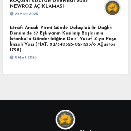
KOÇGİRİ KÜLTÜR DERNEĞİ 2025
NEWROZ AÇIKLAMASI
21 Mart 2025
Etrafı Ancak Yirmi Günde Dolaşılabilir Dağlık
Dersim’de 37 Eşkıyanın Kesilmiş Başlarının
İstanbul’a Gönderildiğine Dair” Yusuf Ziya Paşa
İmzalı Yazı (HAT. 82/340325-02-1213/8 Ağustos
1798)
8 Mart 2025