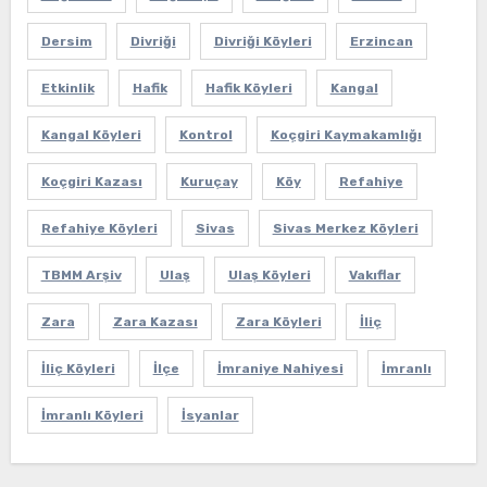
Dersim
Divriği
Divriği Köyleri
Erzincan
Etkinlik
Hafik
Hafik Köyleri
Kangal
Kangal Köyleri
Kontrol
Koçgiri Kaymakamlığı
Koçgiri Kazası
Kuruçay
Köy
Refahiye
Refahiye Köyleri
Sivas
Sivas Merkez Köyleri
TBMM Arşiv
Ulaş
Ulaş Köyleri
Vakıflar
Zara
Zara Kazası
Zara Köyleri
İliç
İliç Köyleri
İlçe
İmraniye Nahiyesi
İmranlı
İmranlı Köyleri
İsyanlar