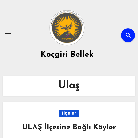
Skip
to
content
Koçgiri Bellek
Ulaş
İlçeler
ULAŞ İlçesine Bağlı Köyler