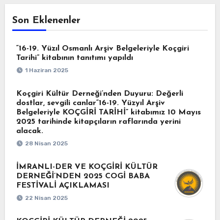
Son Eklenenler
“16-19. Yüzıl Osmanlı Arşiv Belgeleriyle Koçgiri
Tarihi” kitabının tanıtımı yapıldı
1 Haziran 2025
Koçgiri Kültür Derneği’nden Duyuru: Değerli
dostlar, sevgili canlar“16-19. Yüzyıl Arşiv
Belgeleriyle KOÇGİRİ TARİHİ” kitabımız 10 Mayıs
2025 tarihinde kitapçıların raflarında yerini
alacak.
28 Nisan 2025
İMRANLI-DER VE KOÇGİRİ KÜLTÜR
DERNEĞİ’NDEN 2025 COGİ BABA
FESTİVALİ AÇIKLAMASI
22 Nisan 2025