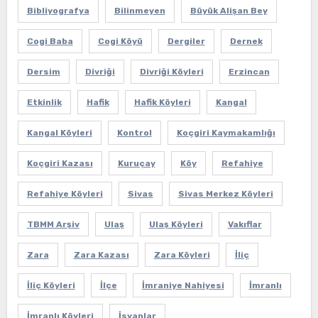
Bibliyografya
Bilinmeyen
Büyük Alişan Bey
Cogi Baba
Cogi Köyü
Dergiler
Dernek
Dersim
Divriği
Divriği Köyleri
Erzincan
Etkinlik
Hafik
Hafik Köyleri
Kangal
Kangal Köyleri
Kontrol
Koçgiri Kaymakamlığı
Koçgiri Kazası
Kuruçay
Köy
Refahiye
Refahiye Köyleri
Sivas
Sivas Merkez Köyleri
TBMM Arşiv
Ulaş
Ulaş Köyleri
Vakıflar
Zara
Zara Kazası
Zara Köyleri
İliç
İliç Köyleri
İlçe
İmraniye Nahiyesi
İmranlı
İmranlı Köyleri
İsyanlar