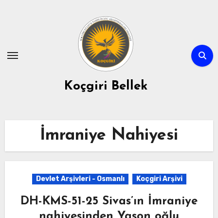
Skip
to
content
Koçgiri Bellek
İmraniye Nahiyesi
Devlet Arşivleri - Osmanlı
Koçgiri Arşivi
DH-KMS-51-25 Sivas’ın İmraniye
nahiyesinden Yason oğlu