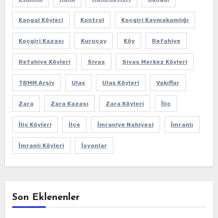
Kangal Köyleri
Kontrol
Koçgiri Kaymakamlığı
Koçgiri Kazası
Kuruçay
Köy
Refahiye
Refahiye Köyleri
Sivas
Sivas Merkez Köyleri
TBMM Arşiv
Ulaş
Ulaş Köyleri
Vakıflar
Zara
Zara Kazası
Zara Köyleri
İliç
İliç Köyleri
İlçe
İmraniye Nahiyesi
İmranlı
İmranlı Köyleri
İsyanlar
Son Eklenenler