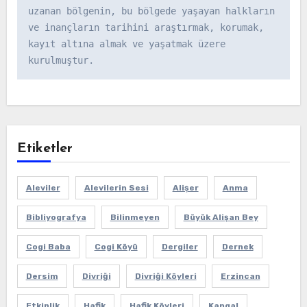
uzanan bölgenin, bu bölgede yaşayan halkların 
ve inançların tarihini araştırmak, korumak, 
kayıt altına almak ve yaşatmak üzere 
kurulmuştur.
Etiketler
Aleviler
Alevilerin Sesi
Alişer
Anma
Bibliyografya
Bilinmeyen
Büyük Alişan Bey
Cogi Baba
Cogi Köyü
Dergiler
Dernek
Dersim
Divriği
Divriği Köyleri
Erzincan
Etkinlik
Hafik
Hafik Köyleri
Kangal