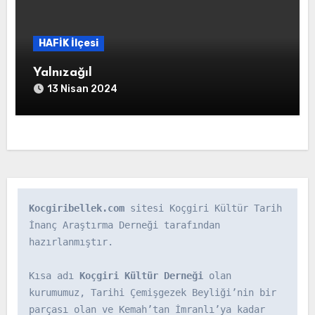
HAFİK İlçesi
Yalnızağıl
13 Nisan 2024
Kocgiribellek.com
 sitesi Koçgiri Kültür Tarih 
İnanç Araştırma Derneği tarafından 
hazırlanmıştır.

Kısa adı 
Koçgiri Kültür Derneği
 olan 
kurumumuz, Tarihi Çemişgezek Beyliği’nin bir 
parçası olan ve Kemah’tan İmranlı’ya kadar 