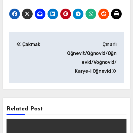
Yazı
Çakmak
Çınarlı
gezinmesi
Oğnevit/Oğnovid/Oğn
evid/Voğnovid/
Karye-i Oğnevid
Related Post