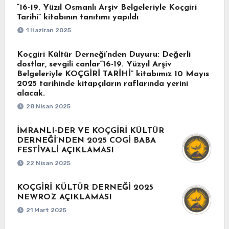
“16-19. Yüzıl Osmanlı Arşiv Belgeleriyle Koçgiri
Tarihi” kitabının tanıtımı yapıldı
1 Haziran 2025
Koçgiri Kültür Derneği’nden Duyuru: Değerli
dostlar, sevgili canlar“16-19. Yüzyıl Arşiv
Belgeleriyle KOÇGİRİ TARİHİ” kitabımız 10 Mayıs
2025 tarihinde kitapçıların raflarında yerini
alacak.
28 Nisan 2025
İMRANLI-DER VE KOÇGİRİ KÜLTÜR
DERNEĞİ’NDEN 2025 COGİ BABA
FESTİVALİ AÇIKLAMASI
22 Nisan 2025
KOÇGİRİ KÜLTÜR DERNEĞİ 2025
NEWROZ AÇIKLAMASI
21 Mart 2025