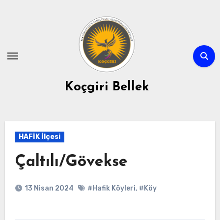
Skip
to
content
Koçgiri Bellek
HAFİK İlçesi
Çaltılı/Gövekse
13 Nisan 2024
#Hafik Köyleri
,
#Köy