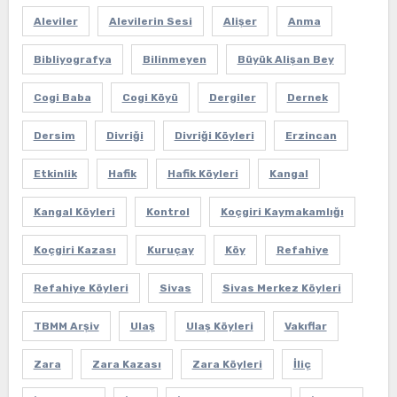
Aleviler
Alevilerin Sesi
Alişer
Anma
Bibliyografya
Bilinmeyen
Büyük Alişan Bey
Cogi Baba
Cogi Köyü
Dergiler
Dernek
Dersim
Divriği
Divriği Köyleri
Erzincan
Etkinlik
Hafik
Hafik Köyleri
Kangal
Kangal Köyleri
Kontrol
Koçgiri Kaymakamlığı
Koçgiri Kazası
Kuruçay
Köy
Refahiye
Refahiye Köyleri
Sivas
Sivas Merkez Köyleri
TBMM Arşiv
Ulaş
Ulaş Köyleri
Vakıflar
Zara
Zara Kazası
Zara Köyleri
İliç