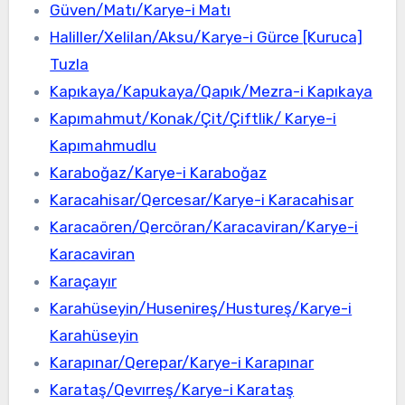
Güven/Matı/Karye-i Matı
Haliller/Xelilan/Aksu/Karye-i Gürce [Kuruca]
Tuzla
Kapıkaya/Kapukaya/Qapık/Mezra-i Kapıkaya
Kapımahmut/Konak/Çit/Çiftlik/ Karye-i
Kapımahmudlu
Karaboğaz/Karye-i Karaboğaz
Karacahisar/Qercesar/Karye-i Karacahisar
Karacaören/Qercöran/Karacaviran/Karye-i
Karacaviran
Karaçayır
Karahüseyin/Husenireş/Hustureş/Karye-i
Karahüseyin
Karapınar/Qerepar/Karye-i Karapınar
Karataş/Qevırreş/Karye-i Karataş