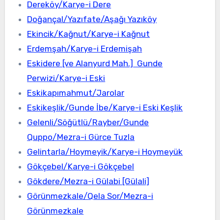
Dereköy/Karye-i Dere
Doğançal/Yazıfate/Aşağı Yazıköy
Ekincik/Kağnut/Karye-i Kağnut
Erdemşah/Karye-i Erdemişah
Eskidere [ve Alanyurd Mah.] Gunde
Perwizi/Karye-i Eski
Eskikapımahmut/Jarolar
Eskikeşlik/Gunde İbe/Karye-i Eski Keşlik
Gelenli/Söğütlü/Rayber/Gunde
Quppo/Mezra-i Gürce Tuzla
Gelintarla/Hoymeyik/Karye-i Hoymeyük
Gökçebel/Karye-i Gökçebel
Gökdere/Mezra-i Gülabi [Gülali]
Görünmezkale/Qela Sor/Mezra-i
Görünmezkale