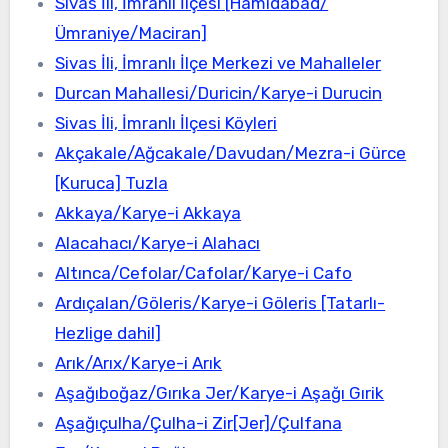
Sivas İli, İmranlı İlçesi [Hamidabad/
Ümraniye/Maciran]
Sivas İli, İmranlı İlçe Merkezi ve Mahalleler
Durcan Mahallesi/Duricin/Karye-i Durucin
Sivas İli, İmranlı İlçesi Köyleri
Akçakale/Ağcakale/Davudan/Mezra-i Gürce
[Kuruca] Tuzla
Akkaya/Karye-i Akkaya
Alacahacı/Karye-i Alahacı
Altınca/Cefolar/Cafolar/Karye-i Cafo
Ardıçalan/Göleris/Karye-i Göleris [Tatarlı-
Hezlige dahil]
Arık/Arıx/Karye-i Arık
Aşağıboğaz/Gırıka Jer/Karye-i Aşağı Gırik
Aşağıçulha/Çulha-i Zir[Jer]/Çulfana