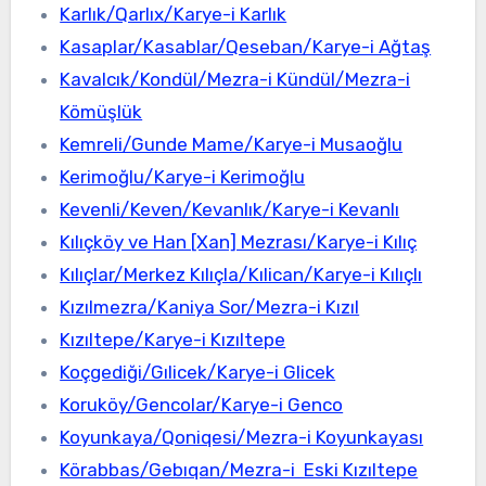
Karlık/Qarlıx/Karye-i Karlık
Kasaplar/Kasablar/Qeseban/Karye-i Ağtaş
Kavalcık/Kondül/Mezra-i Kündül/Mezra-i
Kömüşlük
Kemreli/Gunde Mame/Karye-i Musaoğlu
Kerimoğlu/Karye-i Kerimoğlu
Kevenli/Keven/Kevanlık/Karye-i Kevanlı
Kılıçköy ve Han [Xan] Mezrası/Karye-i Kılıç
Kılıçlar/Merkez Kılıçla/Kılican/Karye-i Kılıçlı
Kızılmezra/Kaniya Sor/Mezra-i Kızıl
Kızıltepe/Karye-i Kızıltepe
Koçgediği/Gılicek/Karye-i Glicek
Koruköy/Gencolar/Karye-i Genco
Koyunkaya/Qoniqesi/Mezra-i Koyunkayası
Körabbas/Gebıqan/Mezra-i Eski Kızıltepe