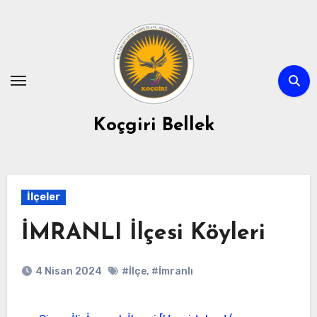
Skip
to
content
Koçgiri Bellek
İlçeler
İMRANLI İlçesi Köyleri
4 Nisan 2024
#İlçe
,
#İmranlı