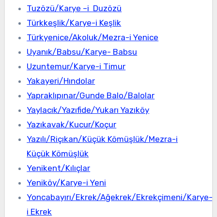
Tuzözü/Karye –i Duzözü
Türkkeşlik/Karye-i Keşlik
Türkyenice/Akoluk/Mezra-i Yenice
Uyanık/Babsu/Karye- Babsu
Uzuntemur/Karye-i Timur
Yakayeri/Hındolar
Yapraklıpınar/Gunde Balo/Balolar
Yaylacık/Yazıfide/Yukarı Yazıköy
Yazıkavak/Kucur/Koçur
Yazılı/Riçıkan/Küçük Kömüşlük/Mezra-i
Küçük Kömüşlük
Yenikent/Kılıçlar
Yeniköy/Karye-i Yeni
Yoncabayırı/Ekrek/Ağekrek/Ekrekçimeni/Karye-
i Ekrek