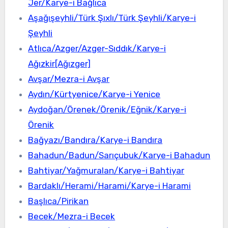
Jer/Karye-i Bağlıca
Aşağışeyhli/Türk Şıxlı/Türk Şeyhli/Karye-i
Şeyhli
Atlıca/Azger/Azger-Sıddık/Karye-i
Ağızkir[Ağızger]
Avşar/Mezra-i Avşar
Aydın/Kürtyenice/Karye-i Yenice
Aydoğan/Örenek/Örenik/Eğnik/Karye-i
Örenik
Bağyazı/Bandıra/Karye-i Bandıra
Bahadun/Badun/Sarıçubuk/Karye-i Bahadun
Bahtiyar/Yağmuralan/Karye-i Bahtiyar
Bardaklı/Herami/Harami/Karye-i Harami
Başlıca/Pirikan
Becek/Mezra-i Becek