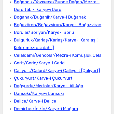
Beğendik/Yazıxece/Gunde Dağan/Mezra-i
Dere tâbi-i karye-i Dere
Boğanak/Buğanik/Karye-i Buğanak
Boğazören/Boğazviran/Karye-i Boğazviran
Borular/Boriyan/Karye-i Borlu
Bulgurluk/Qarlaş/Karlaş/Karye-i Karalaş [
Kelek mezrası dahil]
Celaldamı/Gencolar/Mezra-i Kömüşlük Celali
Cerit/Cerid/Karye-i Cerid
Çalıyurt/Çalurd/Karye-i Çallıyurt [Çalıyurt]
Çukuryurt/Karye-i Çukuryurt
Dağyurdu/Mıstolar/Karye-i Ali Ağa
Darıseki/Karye-i Darıseki
Delice/Karye-i Delice
Demirtaş/İni/İn/Karye-i Mağara