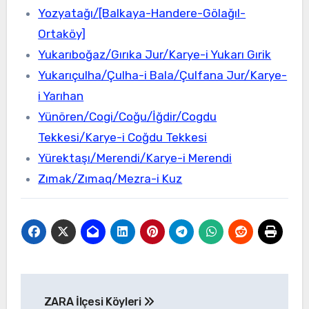
Yozyatağı/[Balkaya-Handere-Gölağıl-
Ortaköy]
Yukarıboğaz/Gırıka Jur/Karye-i Yukarı Gırik
Yukarıçulha/Çulha-i Bala/Çulfana Jur/Karye-
i Yarıhan
Yünören/Cogi/Coğu/İğdir/Cogdu
Tekkesi/Karye-i Coğdu Tekkesi
Yürektaşı/Merendi/Karye-i Merendi
Zımak/Zımaq/Mezra-i Kuz
Yazı
ZARA İlçesi Köyleri