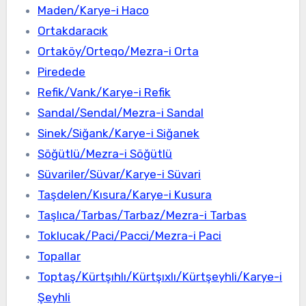
Maden/Karye-i Haco
Ortakdaracık
Ortaköy/Orteqo/Mezra-i Orta
Piredede
Refik/Vank/Karye-i Refik
Sandal/Sendal/Mezra-i Sandal
Sinek/Siğank/Karye-i Siğanek
Söğütlü/Mezra-i Söğütlü
Süvariler/Süvar/Karye-i Süvari
Taşdelen/Kısura/Karye-i Kusura
Taşlıca/Tarbas/Tarbaz/Mezra-i Tarbas
Toklucak/Paci/Pacci/Mezra-i Paci
Topallar
Toptaş/Kürtşıhlı/Kürtşıxlı/Kürtşeyhli/Karye-i
Şeyhli