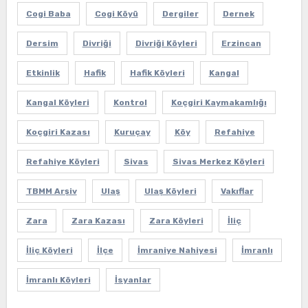
Cogi Baba
Cogi Köyü
Dergiler
Dernek
Dersim
Divriği
Divriği Köyleri
Erzincan
Etkinlik
Hafik
Hafik Köyleri
Kangal
Kangal Köyleri
Kontrol
Koçgiri Kaymakamlığı
Koçgiri Kazası
Kuruçay
Köy
Refahiye
Refahiye Köyleri
Sivas
Sivas Merkez Köyleri
TBMM Arşiv
Ulaş
Ulaş Köyleri
Vakıflar
Zara
Zara Kazası
Zara Köyleri
İliç
İliç Köyleri
İlçe
İmraniye Nahiyesi
İmranlı
İmranlı Köyleri
İsyanlar