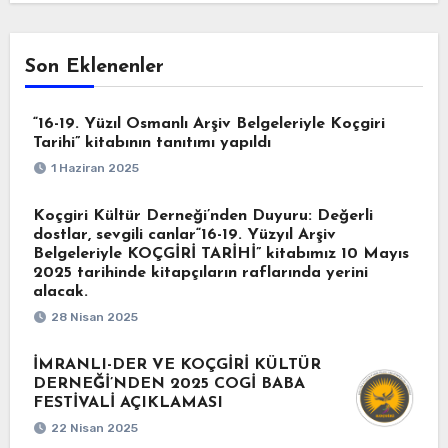
Son Eklenenler
“16-19. Yüzıl Osmanlı Arşiv Belgeleriyle Koçgiri
Tarihi” kitabının tanıtımı yapıldı
1 Haziran 2025
Koçgiri Kültür Derneği’nden Duyuru: Değerli
dostlar, sevgili canlar“16-19. Yüzyıl Arşiv
Belgeleriyle KOÇGİRİ TARİHİ” kitabımız 10 Mayıs
2025 tarihinde kitapçıların raflarında yerini
alacak.
28 Nisan 2025
İMRANLI-DER VE KOÇGİRİ KÜLTÜR
DERNEĞİ’NDEN 2025 COGİ BABA
FESTİVALİ AÇIKLAMASI
22 Nisan 2025