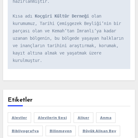
hazırlanmıştır.

Kısa adı 
Koçgiri Kültür Derneği
 olan 
kurumumuz, Tarihi Çemişgezek Beyliği’nin bir 
parçası olan ve Kemah’tan İmranlı’ya kadar 
uzanan bölgenin, bu bölgede yaşayan halkların 
ve inançların tarihini araştırmak, korumak, 
kayıt altına almak ve yaşatmak üzere 
kurulmuştur.
Etiketler
Aleviler
Alevilerin Sesi
Alişer
Anma
Bibliyografya
Bilinmeyen
Büyük Alişan Bey