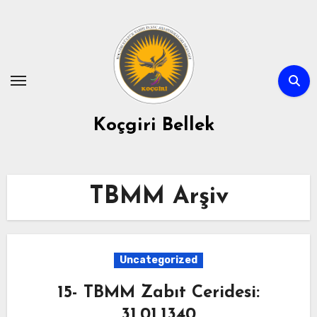
Skip
to
content
Koçgiri Bellek
TBMM Arşiv
Uncategorized
15- TBMM Zabıt Ceridesi:
31.01.1340