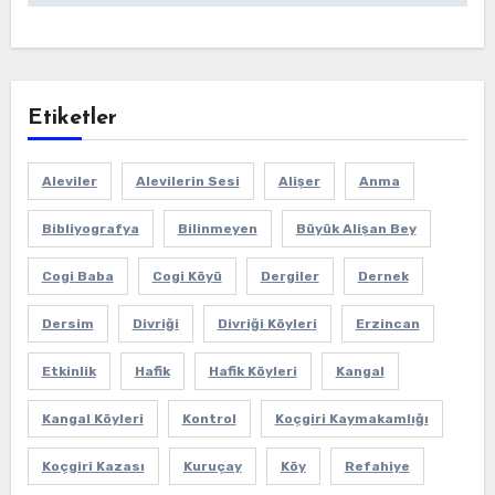
Etiketler
Aleviler
Alevilerin Sesi
Alişer
Anma
Bibliyografya
Bilinmeyen
Büyük Alişan Bey
Cogi Baba
Cogi Köyü
Dergiler
Dernek
Dersim
Divriği
Divriği Köyleri
Erzincan
Etkinlik
Hafik
Hafik Köyleri
Kangal
Kangal Köyleri
Kontrol
Koçgiri Kaymakamlığı
Koçgiri Kazası
Kuruçay
Köy
Refahiye