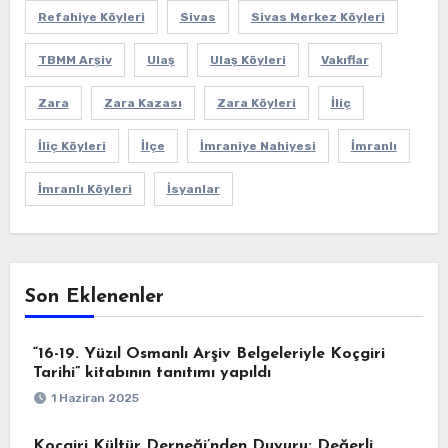
Refahiye Köyleri
Sivas
Sivas Merkez Köyleri
TBMM Arşiv
Ulaş
Ulaş Köyleri
Vakıflar
Zara
Zara Kazası
Zara Köyleri
İliç
İliç Köyleri
İlçe
İmraniye Nahiyesi
İmranlı
İmranlı Köyleri
İsyanlar
Son Eklenenler
“16-19. Yüzıl Osmanlı Arşiv Belgeleriyle Koçgiri
Tarihi” kitabının tanıtımı yapıldı
1 Haziran 2025
Koçgiri Kültür Derneği’nden Duyuru: Değerli