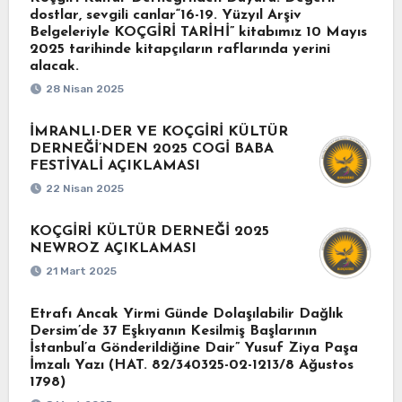
dostlar, sevgili canlar“16-19. Yüzyıl Arşiv
Belgeleriyle KOÇGİRİ TARİHİ” kitabımız 10 Mayıs
2025 tarihinde kitapçıların raflarında yerini
alacak.
28 Nisan 2025
İMRANLI-DER VE KOÇGİRİ KÜLTÜR
DERNEĞİ’NDEN 2025 COGİ BABA
FESTİVALİ AÇIKLAMASI
22 Nisan 2025
KOÇGİRİ KÜLTÜR DERNEĞİ 2025
NEWROZ AÇIKLAMASI
21 Mart 2025
Etrafı Ancak Yirmi Günde Dolaşılabilir Dağlık
Dersim’de 37 Eşkıyanın Kesilmiş Başlarının
İstanbul’a Gönderildiğine Dair” Yusuf Ziya Paşa
İmzalı Yazı (HAT. 82/340325-02-1213/8 Ağustos
1798)