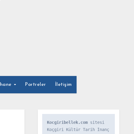
phane
Portreler
İletişim
Kocgiribellek.com
 sitesi 
Koçgiri Kültür Tarih İnanç 