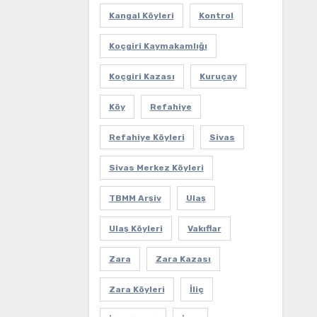
Kangal Köyleri
Kontrol
Koçgiri Kaymakamlığı
Koçgiri Kazası
Kuruçay
Köy
Refahiye
Refahiye Köyleri
Sivas
Sivas Merkez Köyleri
TBMM Arşiv
Ulaş
Ulaş Köyleri
Vakıflar
Zara
Zara Kazası
Zara Köyleri
İliç