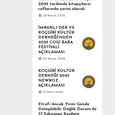
2025 tarihinde kitapçıların
raflarında yerini alacak.
28 Nisan 2025
İMRANLI-DER VE
KOÇGİRİ KÜLTÜR
DERNEĞİ’NDEN
2025 COGİ BABA
FESTİVALİ
AÇIKLAMASI
22 Nisan 2025
KOÇGİRİ KÜLTÜR
DERNEĞİ 2025
NEWROZ
AÇIKLAMASI
21 Mart 2025
Etrafı Ancak Yirmi Günde
Dolaşılabilir Dağlık Dersim’de
37 Eşkıyanın Kesilmiş