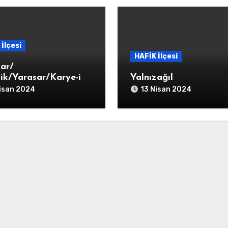
İlçesi
HAFİK İlçesi
sar/
nik/Yarasar/Karye-i
Yalnızağıl
sar
isan 2024
13 Nisan 2024