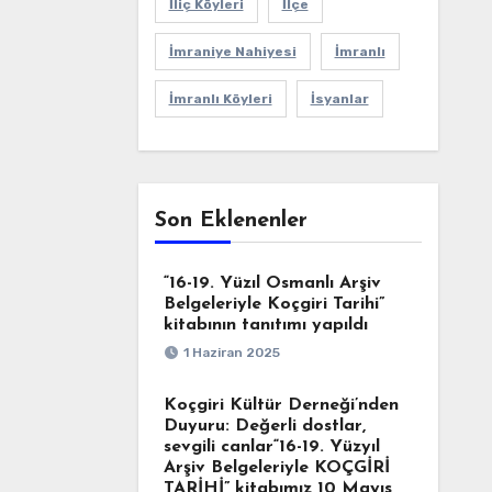
İliç Köyleri
İlçe
İmraniye Nahiyesi
İmranlı
İmranlı Köyleri
İsyanlar
Son Eklenenler
“16-19. Yüzıl Osmanlı Arşiv
Belgeleriyle Koçgiri Tarihi”
kitabının tanıtımı yapıldı
1 Haziran 2025
Koçgiri Kültür Derneği’nden
Duyuru: Değerli dostlar,
sevgili canlar“16-19. Yüzyıl
Arşiv Belgeleriyle KOÇGİRİ
TARİHİ” kitabımız 10 Mayıs