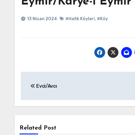
Eymir/Karye-i Eymir
13 Nisan 2024
#Hafik Köyleri
,
#Köy
Yazı
Evci/Avcı
gezinmesi
Related Post