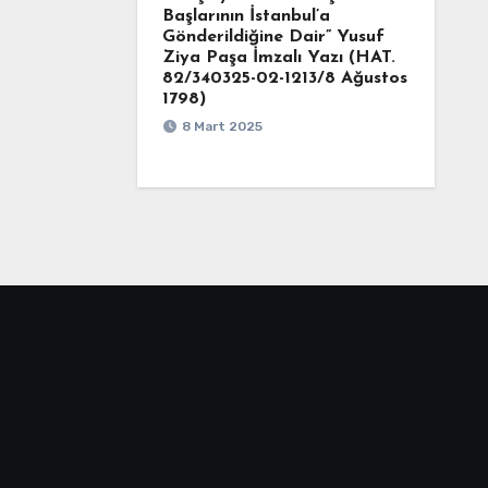
Başlarının İstanbul’a
Gönderildiğine Dair” Yusuf
Ziya Paşa İmzalı Yazı (HAT.
82/340325-02-1213/8 Ağustos
1798)
8 Mart 2025