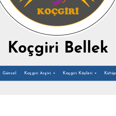
Koçgiri Bellek
Güncel
Koçgiri Arşivi
Koçgiri Köyleri
Kütü