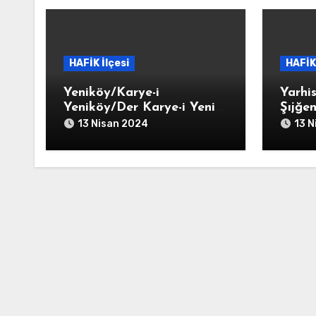
HAFİK İlçesi
HAFİK 
Yeniköy/Karye-i
Yarhi
Yeniköy/Der Karye-i Yeni
Şıjğe
Der Kurb-i Celalli
Yarhi
13 Nisan 2024
13 N