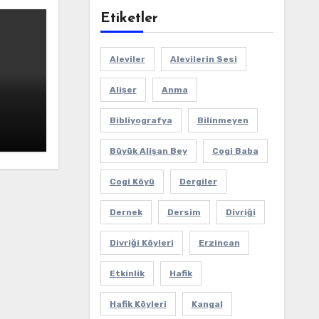
Etiketler
Aleviler
Alevilerin Sesi
Alişer
Anma
Bibliyografya
Bilinmeyen
Büyük Alişan Bey
Cogi Baba
Cogi Köyü
Dergiler
Dernek
Dersim
Divriği
Divriği Köyleri
Erzincan
Etkinlik
Hafik
Hafik Köyleri
Kangal