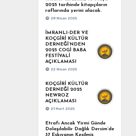
2025 tarihinde kitapçıların
raflarında yerini alacak.
28 Nisan 2025
İMRANLI-DER VE
KOÇGİRİ KÜLTÜR
DERNEĞİ’NDEN
2025 COGİ BABA
FESTİVALİ
AÇIKLAMASI
22 Nisan 2025
KOÇGİRİ KÜLTÜR
DERNEĞİ 2025
NEWROZ
AÇIKLAMASI
21 Mart 2025
Etrafı Ancak Yirmi Günde
Dolaşılabilir Dağlık Dersim’de
37 Eşkıyanın Kesilmiş