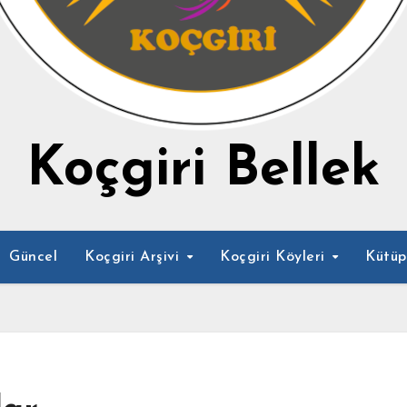
Koçgiri Bellek
Güncel
Koçgiri Arşivi
Koçgiri Köyleri
Kütü