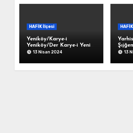
HAFİK İlçesi
HAFİK 
Yeniköy/Karye-i
Yarhi
Yeniköy/Der Karye-i Yeni
Şıjğe
Der Kurb-i Celalli
Yarhi
13 Nisan 2024
13 N