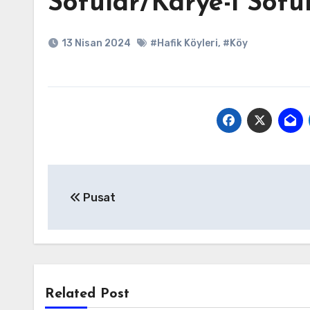
Sofular/Karye-i Sofu
13 Nisan 2024
#Hafik Köyleri
,
#Köy
Yazı
Pusat
gezinmesi
Related Post