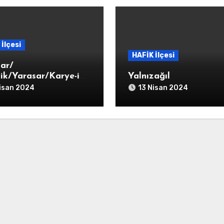
İlçesi
HAFİK İlçesi
sar/
nik/Yarasar/Karye-i
Yalnızağıl
sar
isan 2024
13 Nisan 2024