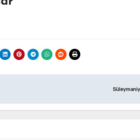
lar
Süleymani