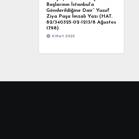
Başlarının İstanbul’a
Gönderildiğine Dair” Yusuf
Ziya Paşa İmzalı Yazı (HAT.
82/340325-02-1213/8 Ağustos
1798)
8 Mart 2025