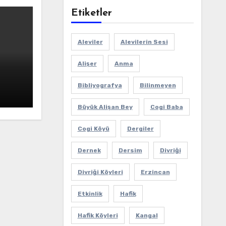
Etiketler
Aleviler
Alevilerin Sesi
Alişer
Anma
Bibliyografya
Bilinmeyen
Büyük Alişan Bey
Cogi Baba
Cogi Köyü
Dergiler
Dernek
Dersim
Divriği
Divriği Köyleri
Erzincan
Etkinlik
Hafik
Hafik Köyleri
Kangal