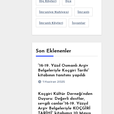
İliç Köyleri
İlçe
İmraniye Nahiyesi
İmranlı
İmranlı Köyleri
İsyanlar
Son Eklenenler
“16-19. Yüzıl Osmanlı Arşiv
Belgeleriyle Koçgiri Tarihi”
kitabının tanıtımı yapıldı
1 Haziran 2025
Koçgiri Kültür Derneği’nden
Duyuru: Değerli dostlar,
sevgili canlar“16-19. Yüzyıl
Arşiv Belgeleriyle KOÇGİRİ
TARİHİ” kitabımız 10 Mayıs