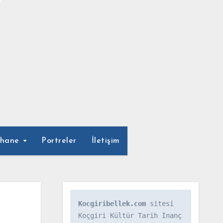
phane
Portreler
İletişim
Kocgiribellek.com
 sitesi 
Koçgiri Kültür Tarih İnanç 