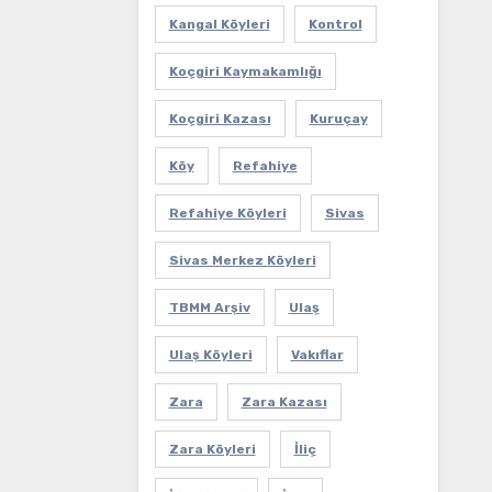
Kangal Köyleri
Kontrol
Koçgiri Kaymakamlığı
Koçgiri Kazası
Kuruçay
Köy
Refahiye
Refahiye Köyleri
Sivas
Sivas Merkez Köyleri
TBMM Arşiv
Ulaş
Ulaş Köyleri
Vakıflar
Zara
Zara Kazası
Zara Köyleri
İliç