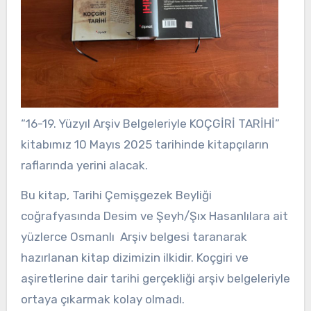
“16-19. Yüzyıl Arşiv Belgeleriyle KOÇGİRİ TARİHİ”
kitabımız 10 Mayıs 2025 tarihinde kitapçıların
raflarında yerini alacak.
Bu kitap, Tarihi Çemişgezek Beyliği
coğrafyasında Desim ve Şeyh/Şıx Hasanlılara ait
yüzlerce Osmanlı Arşiv belgesi taranarak
hazırlanan kitap dizimizin ilkidir. Koçgiri ve
aşiretlerine dair tarihi gerçekliği arşiv belgeleriyle
ortaya çıkarmak kolay olmadı.