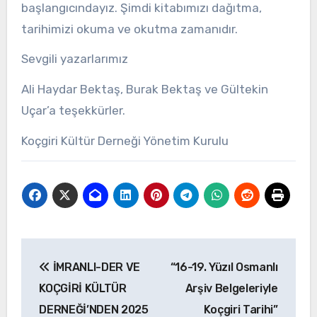
başlangıcındayız. Şimdi kitabımızı dağıtma,
tarihimizi okuma ve okutma zamanıdır.
Sevgili yazarlarımız
Ali Haydar Bektaş, Burak Bektaş ve Gültekin
Uçar’a teşekkürler.
Koçgiri Kültür Derneği Yönetim Kurulu
Yazı
İMRANLI-DER VE
“16-19. Yüzıl Osmanlı
gezinmesi
KOÇGİRİ KÜLTÜR
Arşiv Belgeleriyle
DERNEĞİ’NDEN 2025
Koçgiri Tarihi”