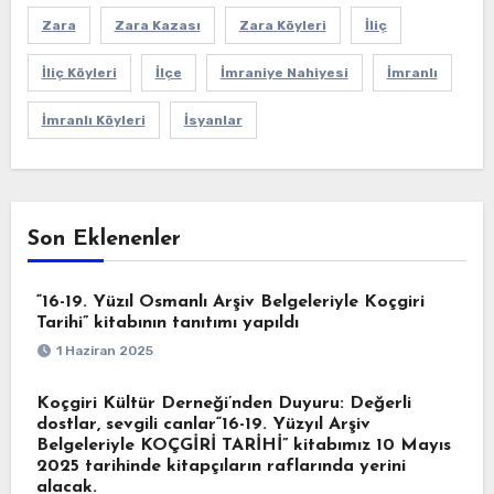
Zara
Zara Kazası
Zara Köyleri
İliç
İliç Köyleri
İlçe
İmraniye Nahiyesi
İmranlı
İmranlı Köyleri
İsyanlar
Son Eklenenler
“16-19. Yüzıl Osmanlı Arşiv Belgeleriyle Koçgiri
Tarihi” kitabının tanıtımı yapıldı
1 Haziran 2025
Koçgiri Kültür Derneği’nden Duyuru: Değerli
dostlar, sevgili canlar“16-19. Yüzyıl Arşiv
Belgeleriyle KOÇGİRİ TARİHİ” kitabımız 10 Mayıs
2025 tarihinde kitapçıların raflarında yerini
alacak.