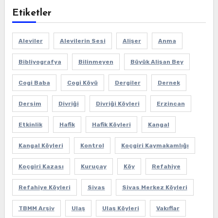
Etiketler
Aleviler
Alevilerin Sesi
Alişer
Anma
Bibliyografya
Bilinmeyen
Büyük Alişan Bey
Cogi Baba
Cogi Köyü
Dergiler
Dernek
Dersim
Divriği
Divriği Köyleri
Erzincan
Etkinlik
Hafik
Hafik Köyleri
Kangal
Kangal Köyleri
Kontrol
Koçgiri Kaymakamlığı
Koçgiri Kazası
Kuruçay
Köy
Refahiye
Refahiye Köyleri
Sivas
Sivas Merkez Köyleri
TBMM Arşiv
Ulaş
Ulaş Köyleri
Vakıflar