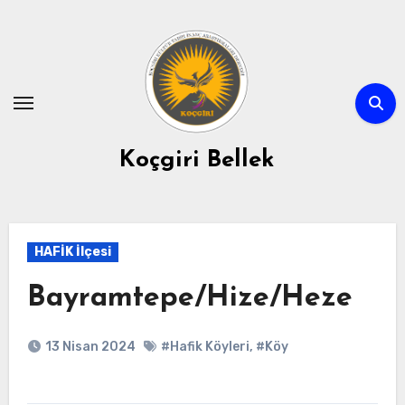
Skip
to
content
Koçgiri Bellek
HAFİK İlçesi
Bayramtepe/Hize/Heze
13 Nisan 2024
#Hafik Köyleri
,
#Köy