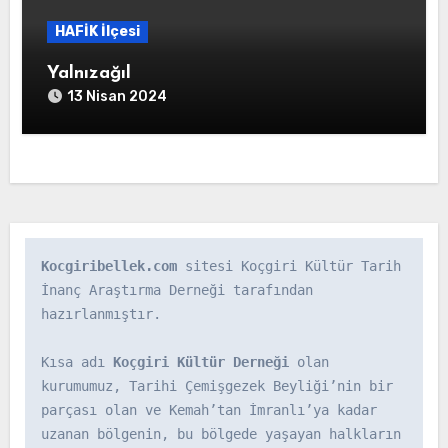
HAFİK İlçesi
Yalnızağıl
13 Nisan 2024
Kocgiribellek.com
 sitesi Koçgiri Kültür Tarih 
İnanç Araştırma Derneği tarafından 
hazırlanmıştır.

Kısa adı 
Koçgiri Kültür Derneği
 olan 
kurumumuz, Tarihi Çemişgezek Beyliği’nin bir 
parçası olan ve Kemah’tan İmranlı’ya kadar 
uzanan bölgenin, bu bölgede yaşayan halkların 