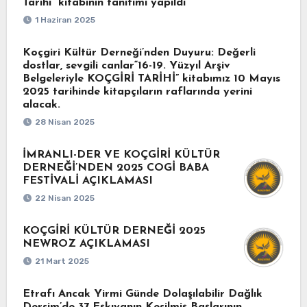
Tarihi” kitabının tanıtımı yapıldı
1 Haziran 2025
Koçgiri Kültür Derneği’nden Duyuru: Değerli
dostlar, sevgili canlar“16-19. Yüzyıl Arşiv
Belgeleriyle KOÇGİRİ TARİHİ” kitabımız 10 Mayıs
2025 tarihinde kitapçıların raflarında yerini
alacak.
28 Nisan 2025
İMRANLI-DER VE KOÇGİRİ KÜLTÜR
DERNEĞİ’NDEN 2025 COGİ BABA
FESTİVALİ AÇIKLAMASI
22 Nisan 2025
KOÇGİRİ KÜLTÜR DERNEĞİ 2025
NEWROZ AÇIKLAMASI
21 Mart 2025
Etrafı Ancak Yirmi Günde Dolaşılabilir Dağlık