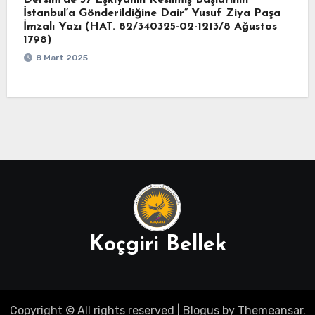
Dersim’de 37 Eşkıyanın Kesilmiş Başlarının
İstanbul’a Gönderildiğine Dair” Yusuf Ziya Paşa
İmzalı Yazı (HAT. 82/340325-02-1213/8 Ağustos
1798)
8 Mart 2025
Koçgiri Bellek
Copyright © All rights reserved
|
Blogus
by
Themeansar
.