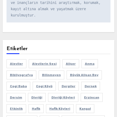
ve inançların tarihini araştırmak, korumak, 
kayıt altına almak ve yaşatmak üzere 
kurulmuştur.
Etiketler
Aleviler
Alevilerin Sesi
Alişer
Anma
Bibliyografya
Bilinmeyen
Büyük Alişan Bey
Cogi Baba
Cogi Köyü
Dergiler
Dernek
Dersim
Divriği
Divriği Köyleri
Erzincan
Etkinlik
Hafik
Hafik Köyleri
Kangal