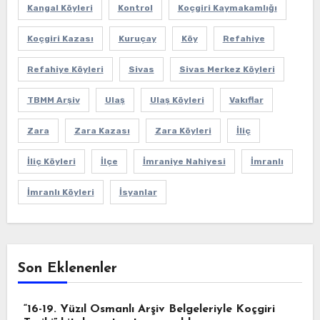
Kangal Köyleri
Kontrol
Koçgiri Kaymakamlığı
Koçgiri Kazası
Kuruçay
Köy
Refahiye
Refahiye Köyleri
Sivas
Sivas Merkez Köyleri
TBMM Arşiv
Ulaş
Ulaş Köyleri
Vakıflar
Zara
Zara Kazası
Zara Köyleri
İliç
İliç Köyleri
İlçe
İmraniye Nahiyesi
İmranlı
İmranlı Köyleri
İsyanlar
Son Eklenenler
“16-19. Yüzıl Osmanlı Arşiv Belgeleriyle Koçgiri