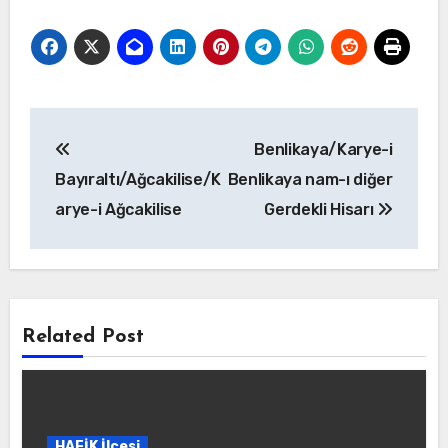
Yazı
Benlikaya/Karye-i
gezinmesi
Bayıraltı/Ağcakilise/K
Benlikaya nam-ı diğer
arye-i Ağcakilise
Gerdekli Hisarı
Related Post
HAFİK İlçesi