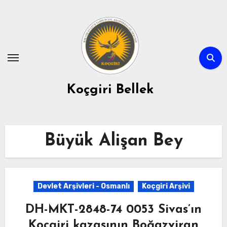
Skip
to
content
Koçgiri Bellek
Büyük Alişan Bey
Devlet Arşivleri - Osmanlı
Koçgiri Arşivi
DH-MKT-2848-74 0053 Sivas’ın
Koçgiri kazasının Boğazviran