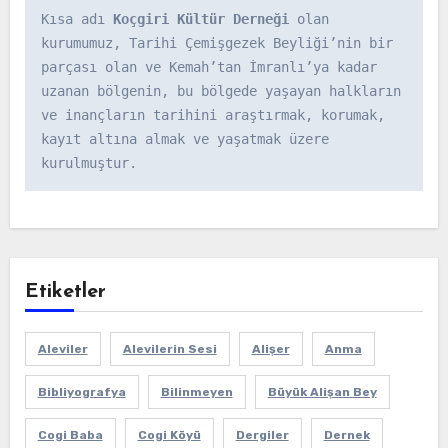
Kısa adı 
Koçgiri Kültür Derneği
 olan 
kurumumuz, Tarihi Çemişgezek Beyliği’nin bir 
parçası olan ve Kemah’tan İmranlı’ya kadar 
uzanan bölgenin, bu bölgede yaşayan halkların 
ve inançların tarihini araştırmak, korumak, 
kayıt altına almak ve yaşatmak üzere 
kurulmuştur.
Etiketler
Aleviler
Alevilerin Sesi
Alişer
Anma
Bibliyografya
Bilinmeyen
Büyük Alişan Bey
Cogi Baba
Cogi Köyü
Dergiler
Dernek