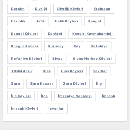
Dersim
Divriği
Divriği Köyleri
Erzincan
Etkinlik
Hafik
Hafik Köyleri
Kangal
Kangal Köyleri
Kontrol
Koçgiri Kaymakamlığı
Koçgiri Kazası
Kuruçay
Köy
Refahiye
Refahiye Köyleri
Sivas
Sivas Merkez Köyleri
TBMM Arşiv
Ulaş
Ulaş Köyleri
Vakıflar
Zara
Zara Kazası
Zara Köyleri
İliç
İliç Köyleri
İlçe
İmraniye Nahiyesi
İmranlı
İmranlı Köyleri
İsyanlar