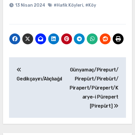
13 Nisan 2024
#Hafik Köyleri
,
#Köy
Yazı
Günyamaç/Pirepurt/
gezinmesi
Gedikçayırı/Alıçlıağıl
Pirepürt/Pirebürt/
Pirapert/Pürepert/K
arye-i Pürepert
[Pirepürt]