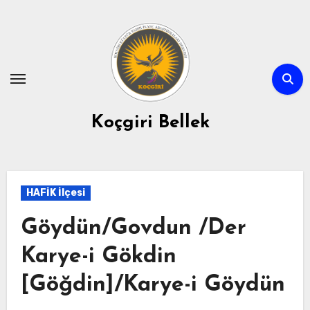
Skip
to
content
Koçgiri Bellek
HAFİK İlçesi
Göydün/Govdun /Der
Karye-i Gökdin
[Göğdin]/Karye-i Göydün