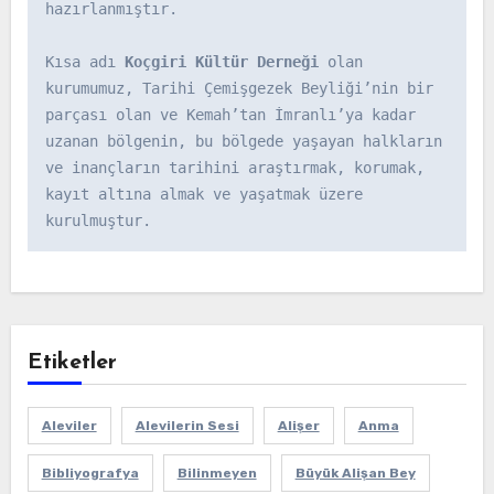
hazırlanmıştır.

Kısa adı 
Koçgiri Kültür Derneği
 olan 
kurumumuz, Tarihi Çemişgezek Beyliği’nin bir 
parçası olan ve Kemah’tan İmranlı’ya kadar 
uzanan bölgenin, bu bölgede yaşayan halkların 
ve inançların tarihini araştırmak, korumak, 
kayıt altına almak ve yaşatmak üzere 
kurulmuştur.
Etiketler
Aleviler
Alevilerin Sesi
Alişer
Anma
Bibliyografya
Bilinmeyen
Büyük Alişan Bey