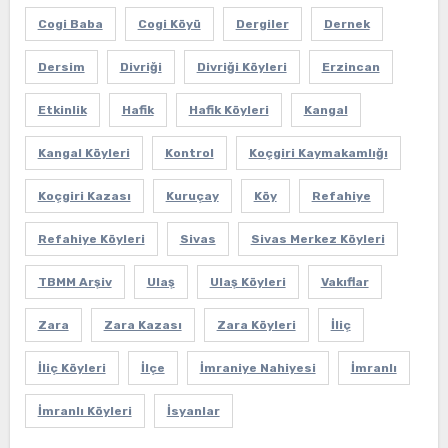
Cogi Baba
Cogi Köyü
Dergiler
Dernek
Dersim
Divriği
Divriği Köyleri
Erzincan
Etkinlik
Hafik
Hafik Köyleri
Kangal
Kangal Köyleri
Kontrol
Koçgiri Kaymakamlığı
Koçgiri Kazası
Kuruçay
Köy
Refahiye
Refahiye Köyleri
Sivas
Sivas Merkez Köyleri
TBMM Arşiv
Ulaş
Ulaş Köyleri
Vakıflar
Zara
Zara Kazası
Zara Köyleri
İliç
İliç Köyleri
İlçe
İmraniye Nahiyesi
İmranlı
İmranlı Köyleri
İsyanlar