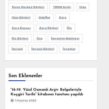
Sivas Merkez Köyleri
TBMM Arşiv
Ulaş
Ulaş Köyleri
Vakıflar
Zara
Zara Kazası
Zara Köyleri
İliç
İliç Köyleri
İlçe
İmraniye Nahiyesi
İmranlı
İmranlı Köyleri
İsyanlar
Son Eklenenler
“16-19. Yüzıl Osmanlı Arşiv Belgeleriyle
Koçgiri Tarihi” kitabının tanıtımı yapıldı
1 Haziran 2025