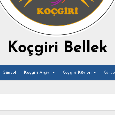
Koçgiri Bellek
Güncel
Koçgiri Arşivi
Koçgiri Köyleri
Kütü