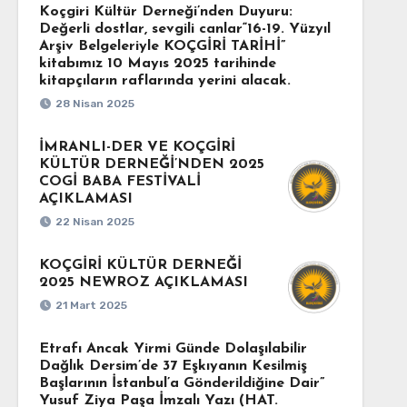
Koçgiri Kültür Derneği’nden Duyuru:
Değerli dostlar, sevgili canlar“16-19. Yüzyıl
Arşiv Belgeleriyle KOÇGİRİ TARİHİ”
kitabımız 10 Mayıs 2025 tarihinde
kitapçıların raflarında yerini alacak.
28 Nisan 2025
İMRANLI-DER VE KOÇGİRİ
KÜLTÜR DERNEĞİ’NDEN 2025
COGİ BABA FESTİVALİ
AÇIKLAMASI
22 Nisan 2025
KOÇGİRİ KÜLTÜR DERNEĞİ
2025 NEWROZ AÇIKLAMASI
21 Mart 2025
Etrafı Ancak Yirmi Günde Dolaşılabilir
Dağlık Dersim’de 37 Eşkıyanın Kesilmiş
Başlarının İstanbul’a Gönderildiğine Dair”
Yusuf Ziya Paşa İmzalı Yazı (HAT.