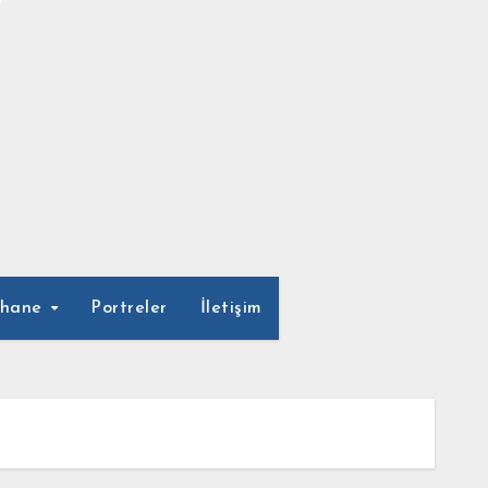
phane
Portreler
İletişim