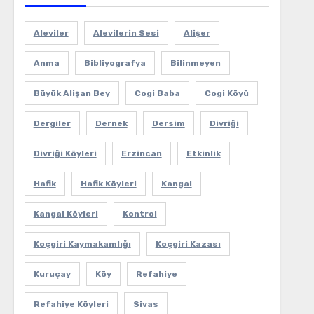
Aleviler
Alevilerin Sesi
Alişer
Anma
Bibliyografya
Bilinmeyen
Büyük Alişan Bey
Cogi Baba
Cogi Köyü
Dergiler
Dernek
Dersim
Divriği
Divriği Köyleri
Erzincan
Etkinlik
Hafik
Hafik Köyleri
Kangal
Kangal Köyleri
Kontrol
Koçgiri Kaymakamlığı
Koçgiri Kazası
Kuruçay
Köy
Refahiye
Refahiye Köyleri
Sivas