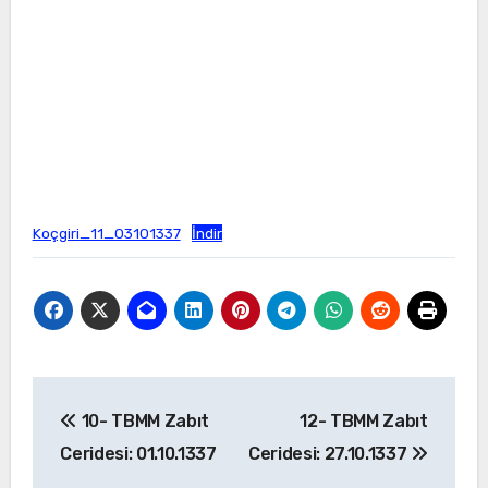
Koçgiri_11_03101337
İndir
Yazı
10- TBMM Zabıt
12- TBMM Zabıt
gezinmesi
Ceridesi: 01.10.1337
Ceridesi: 27.10.1337