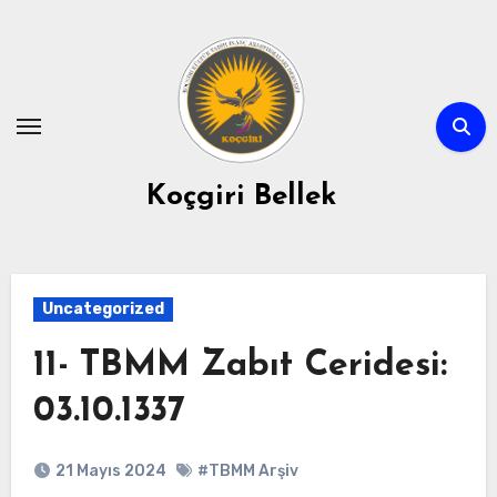
Skip
to
content
Koçgiri Bellek
Uncategorized
11- TBMM Zabıt Ceridesi:
03.10.1337
21 Mayıs 2024
#TBMM Arşiv