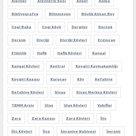
Aleviler
Alevilerin Sesi
Alişer
Anma
Bibliyografya
Bilinmeyen
Büyük Alişan Bey
Cogi Baba
Cogi Köyü
Dergiler
Dernek
Dersim
Divriği
Divriği Köyleri
Erzincan
Etkinlik
Hafik
Hafik Köyleri
Kangal
Kangal Köyleri
Kontrol
Koçgiri Kaymakamlığı
Koçgiri Kazası
Kuruçay
Köy
Refahiye
Refahiye Köyleri
Sivas
Sivas Merkez Köyleri
TBMM Arşiv
Ulaş
Ulaş Köyleri
Vakıflar
Zara
Zara Kazası
Zara Köyleri
İliç
İliç Köyleri
İlçe
İmraniye Nahiyesi
İmranlı