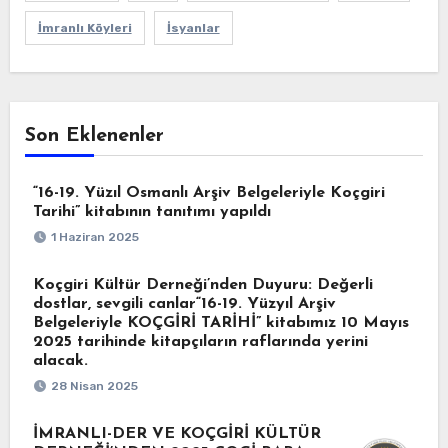
İmranlı Köyleri
İsyanlar
Son Eklenenler
“16-19. Yüzıl Osmanlı Arşiv Belgeleriyle Koçgiri
Tarihi” kitabının tanıtımı yapıldı
1 Haziran 2025
Koçgiri Kültür Derneği’nden Duyuru: Değerli
dostlar, sevgili canlar“16-19. Yüzyıl Arşiv
Belgeleriyle KOÇGİRİ TARİHİ” kitabımız 10 Mayıs
2025 tarihinde kitapçıların raflarında yerini
alacak.
28 Nisan 2025
İMRANLI-DER VE KOÇGİRİ KÜLTÜR