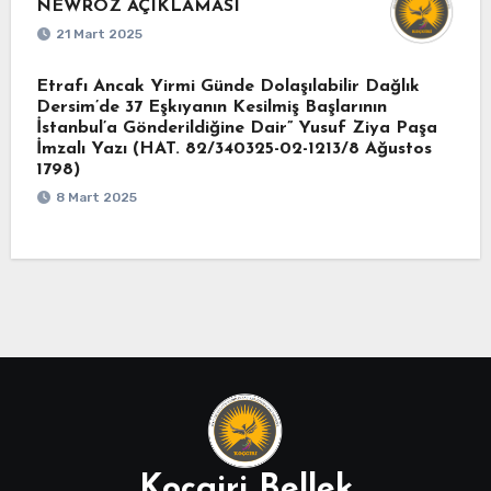
NEWROZ AÇIKLAMASI
21 Mart 2025
Etrafı Ancak Yirmi Günde Dolaşılabilir Dağlık
Dersim’de 37 Eşkıyanın Kesilmiş Başlarının
İstanbul’a Gönderildiğine Dair” Yusuf Ziya Paşa
İmzalı Yazı (HAT. 82/340325-02-1213/8 Ağustos
1798)
8 Mart 2025
Koçgiri Bellek