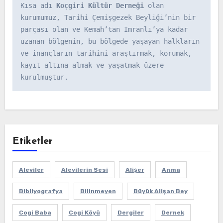
Kısa adı 
Koçgiri Kültür Derneği
 olan 
kurumumuz, Tarihi Çemişgezek Beyliği’nin bir 
parçası olan ve Kemah’tan İmranlı’ya kadar 
uzanan bölgenin, bu bölgede yaşayan halkların 
ve inançların tarihini araştırmak, korumak, 
kayıt altına almak ve yaşatmak üzere 
kurulmuştur.
Etiketler
Aleviler
Alevilerin Sesi
Alişer
Anma
Bibliyografya
Bilinmeyen
Büyük Alişan Bey
Cogi Baba
Cogi Köyü
Dergiler
Dernek