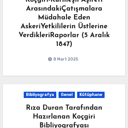
Koçgiri-Kurmeşli Aşireti
ArasındakiÇatışmalara
Müdahale Eden
AskeriYetkililerin Üstlerine
VerdikleriRaporlar (5 Aralık
1847)
8 Mart 2025
Bibliyografya
Genel
Kütüphane
Rıza Duran Tarafından
Hazırlanan Koçgiri
Bibliyografyası