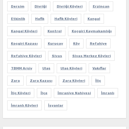
Dersim
Divriği
Divriği Köyleri
Erzincan
Etkinlik
Hafik
Hafik Köyleri
Kangal
Kangal Köyleri
Kontrol
Koçgiri Kaymakamlığı
Koçgiri Kazası
Kuruçay
Köy
Refahiye
Refahiye Köyleri
Sivas
Sivas Merkez Köyleri
TBMM Arşiv
Ulaş
Ulaş Köyleri
Vakıflar
Zara
Zara Kazası
Zara Köyleri
İliç
İliç Köyleri
İlçe
İmraniye Nahiyesi
İmranlı
İmranlı Köyleri
İsyanlar