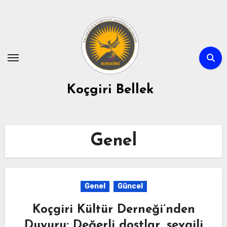
Skip
to
content
Koçgiri Bellek
Genel
Genel
Güncel
Koçgiri Kültür Derneği’nden
Duyuru: Değerli dostlar, sevgili