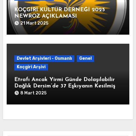
KOÇGİRİ KÜLTÜR DERNEĞİ 2025
NEWROZ AÇIKLAMASI
21 Mart 2025
Devlet Arşivleri - Osmanlı
Genel
Koçgiri Arşivi
Etrafı Ancak Yirmi Günde Dolaşılabilir
Dağlık Dersim’de 37 Eşkıyanın Kesilmiş
Başlarının İstanbul’a Gönderildiğine
8 Mart 2025
Dair” Yusuf Ziya Paşa İmzalı Yazı (HAT.
82/340325-02-1213/8 Ağustos 1798)