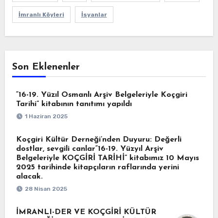
İmranlı Köyleri
İsyanlar
Son Eklenenler
“16-19. Yüzıl Osmanlı Arşiv Belgeleriyle Koçgiri
Tarihi” kitabının tanıtımı yapıldı
1 Haziran 2025
Koçgiri Kültür Derneği’nden Duyuru: Değerli
dostlar, sevgili canlar“16-19. Yüzyıl Arşiv
Belgeleriyle KOÇGİRİ TARİHİ” kitabımız 10 Mayıs
2025 tarihinde kitapçıların raflarında yerini
alacak.
28 Nisan 2025
İMRANLI-DER VE KOÇGİRİ KÜLTÜR