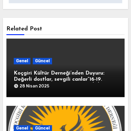
Related Post
Genel
Güncel
Koçgiri Kültür Derneği’nden Duyuru:
Değerli dostlar, sevgili canlar“16-19.
Yüzyıl Arşiv Belgeleriyle KOÇGİRİ
28 Nisan 2025
TARİHİ” kitabımız 10 Mayıs 2025
tarihinde kitapçıların raflarında yerini
alacak.
Genel
Güncel