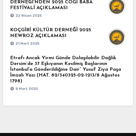
DERNEĞİ’NDEN 2025 COGİ BABA
FESTİVALİ AÇIKLAMASI
22 Nisan 2025
KOÇGİRİ KÜLTÜR DERNEĞİ 2025
NEWROZ AÇIKLAMASI
21 Mart 2025
Etrafı Ancak Yirmi Günde Dolaşılabilir Dağlık
Dersim’de 37 Eşkıyanın Kesilmiş Başlarının
İstanbul’a Gönderildiğine Dair” Yusuf Ziya Paşa
İmzalı Yazı (HAT. 82/340325-02-1213/8 Ağustos
1798)
8 Mart 2025