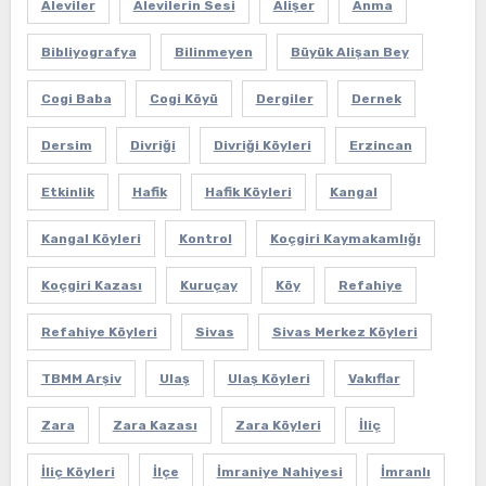
Aleviler
Alevilerin Sesi
Alişer
Anma
Bibliyografya
Bilinmeyen
Büyük Alişan Bey
Cogi Baba
Cogi Köyü
Dergiler
Dernek
Dersim
Divriği
Divriği Köyleri
Erzincan
Etkinlik
Hafik
Hafik Köyleri
Kangal
Kangal Köyleri
Kontrol
Koçgiri Kaymakamlığı
Koçgiri Kazası
Kuruçay
Köy
Refahiye
Refahiye Köyleri
Sivas
Sivas Merkez Köyleri
TBMM Arşiv
Ulaş
Ulaş Köyleri
Vakıflar
Zara
Zara Kazası
Zara Köyleri
İliç
İliç Köyleri
İlçe
İmraniye Nahiyesi
İmranlı