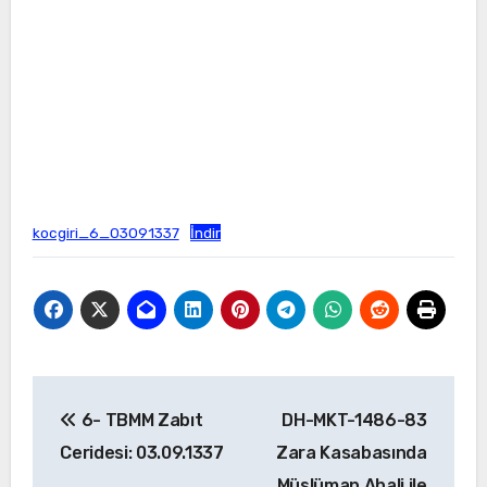
kocgiri_6_03091337
İndir
Yazı
6- TBMM Zabıt
DH-MKT-1486-83
gezinmesi
Ceridesi: 03.09.1337
Zara Kasabasında
Müslüman Ahali ile