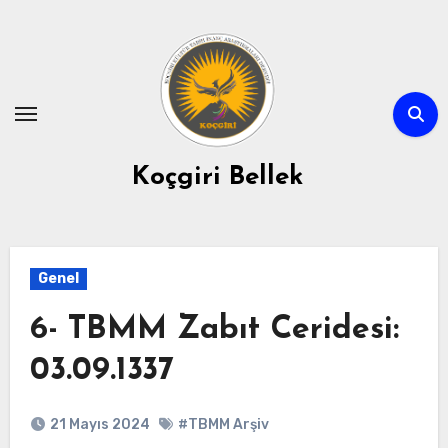
Skip
to
content
Koçgiri Bellek
Genel
6- TBMM Zabıt Ceridesi:
03.09.1337
21 Mayıs 2024
#TBMM Arşiv