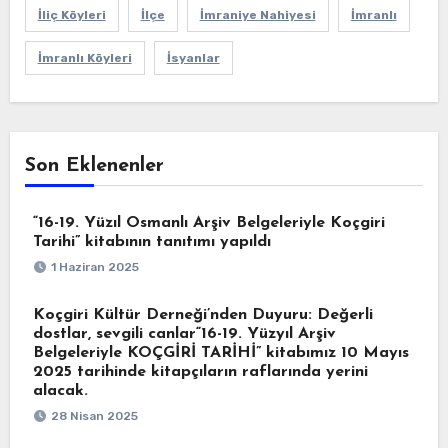
İliç Köyleri
İlçe
İmraniye Nahiyesi
İmranlı
İmranlı Köyleri
İsyanlar
Son Eklenenler
“16-19. Yüzıl Osmanlı Arşiv Belgeleriyle Koçgiri
Tarihi” kitabının tanıtımı yapıldı
1 Haziran 2025
Koçgiri Kültür Derneği’nden Duyuru: Değerli
dostlar, sevgili canlar“16-19. Yüzyıl Arşiv
Belgeleriyle KOÇGİRİ TARİHİ” kitabımız 10 Mayıs
2025 tarihinde kitapçıların raflarında yerini
alacak.
28 Nisan 2025