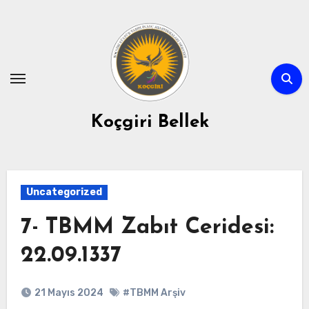
Skip
to
content
Koçgiri Bellek
Uncategorized
7- TBMM Zabıt Ceridesi:
22.09.1337
21 Mayıs 2024
#TBMM Arşiv