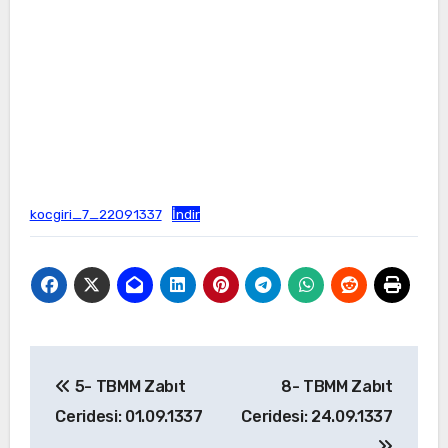
kocgiri_7_22091337
İndir
Yazı
5- TBMM Zabıt
8- TBMM Zabıt
gezinmesi
Ceridesi: 01.09.1337
Ceridesi: 24.09.1337