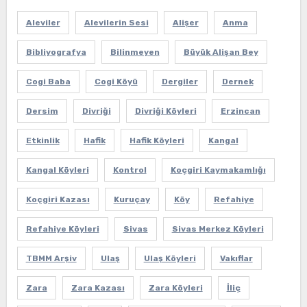
Aleviler
Alevilerin Sesi
Alişer
Anma
Bibliyografya
Bilinmeyen
Büyük Alişan Bey
Cogi Baba
Cogi Köyü
Dergiler
Dernek
Dersim
Divriği
Divriği Köyleri
Erzincan
Etkinlik
Hafik
Hafik Köyleri
Kangal
Kangal Köyleri
Kontrol
Koçgiri Kaymakamlığı
Koçgiri Kazası
Kuruçay
Köy
Refahiye
Refahiye Köyleri
Sivas
Sivas Merkez Köyleri
TBMM Arşiv
Ulaş
Ulaş Köyleri
Vakıflar
Zara
Zara Kazası
Zara Köyleri
İliç