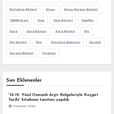
Refahiye Köyleri
Sivas
Sivas Merkez Köyleri
TBMM Arşiv
Ulaş
Ulaş Köyleri
Vakıflar
Zara
Zara Kazası
Zara Köyleri
İliç
İliç Köyleri
İlçe
İmraniye Nahiyesi
İmranlı
İmranlı Köyleri
İsyanlar
Son Eklenenler
“16-19. Yüzıl Osmanlı Arşiv Belgeleriyle Koçgiri
Tarihi” kitabının tanıtımı yapıldı
1 Haziran 2025