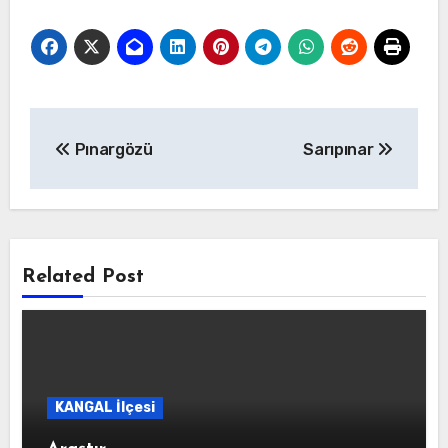
Yazı
Pınargözü
Sarıpınar
gezinmesi
Related Post
KANGAL İlçesi