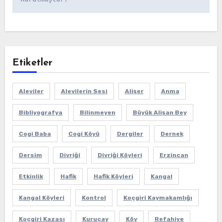
Etiketler
Aleviler
Alevilerin Sesi
Alişer
Anma
Bibliyografya
Bilinmeyen
Büyük Alişan Bey
Cogi Baba
Cogi Köyü
Dergiler
Dernek
Dersim
Divriği
Divriği Köyleri
Erzincan
Etkinlik
Hafik
Hafik Köyleri
Kangal
Kangal Köyleri
Kontrol
Koçgiri Kaymakamlığı
Koçgiri Kazası
Kuruçay
Köy
Refahiye