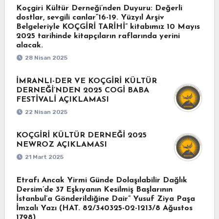
Koçgiri Kültür Derneği’nden Duyuru: Değerli
dostlar, sevgili canlar“16-19. Yüzyıl Arşiv
Belgeleriyle KOÇGİRİ TARİHİ” kitabımız 10 Mayıs
2025 tarihinde kitapçıların raflarında yerini
alacak.
28 Nisan 2025
İMRANLI-DER VE KOÇGİRİ KÜLTÜR
DERNEĞİ’NDEN 2025 COGİ BABA
FESTİVALİ AÇIKLAMASI
22 Nisan 2025
KOÇGİRİ KÜLTÜR DERNEĞİ 2025
NEWROZ AÇIKLAMASI
21 Mart 2025
Etrafı Ancak Yirmi Günde Dolaşılabilir Dağlık
Dersim’de 37 Eşkıyanın Kesilmiş Başlarının
İstanbul’a Gönderildiğine Dair” Yusuf Ziya Paşa
İmzalı Yazı (HAT. 82/340325-02-1213/8 Ağustos
1798)