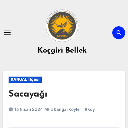
Skip
to
content
Koçgiri Bellek
KANGAL İlçesi
Sacayağı
13 Nisan 2024
#Kangal Köyleri
,
#Köy