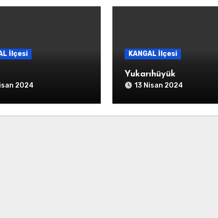
L İlçesi
KANGAL İlçesi
Yukarıhüyük
isan 2024
13 Nisan 2024