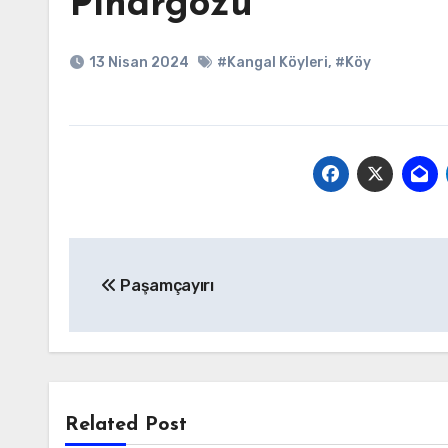
Pınargözü
13 Nisan 2024
#Kangal Köyleri
,
#Köy
Yazı
Paşamçayırı
gezinmesi
Related Post