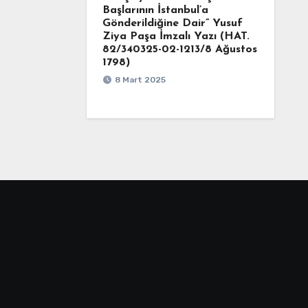
Başlarının İstanbul’a
Gönderildiğine Dair” Yusuf
Ziya Paşa İmzalı Yazı (HAT.
82/340325-02-1213/8 Ağustos
1798)
8 Mart 2025