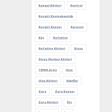
Kangal Köyleri
Kontrol
Koçgiri Kaymakamlığı
Koçgiri Kazası
Kuruçay
Köy
Refahiye
Refahiye Köyleri
Sivas
Sivas Merkez Köyleri
TBMM Arşiv
Ulaş
Ulaş Köyleri
Vakıflar
Zara
Zara Kazası
Zara Köyleri
İliç