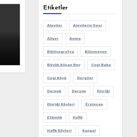
Etiketler
Aleviler
Alevilerin Sesi
Alişer
Anma
Bibliyografya
Bilinmeyen
Büyük Alişan Bey
Cogi Baba
Cogi Köyü
Dergiler
Dernek
Dersim
Divriği
Divriği Köyleri
Erzincan
Etkinlik
Hafik
Hafik Köyleri
Kangal