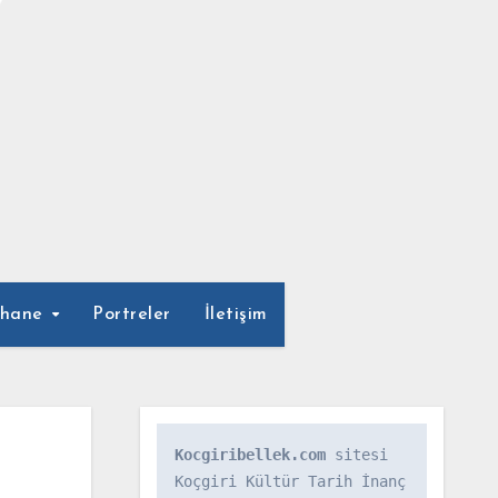
phane
Portreler
İletişim
Kocgiribellek.com
 sitesi 
Koçgiri Kültür Tarih İnanç 