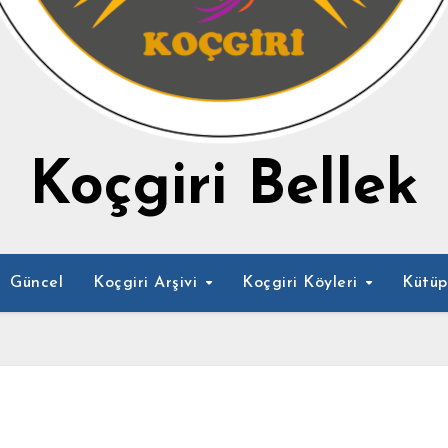
Koçgiri Bellek
Güncel
Koçgiri Arşivi
Koçgiri Köyleri
Kütü