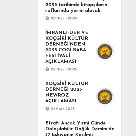
2025 tarihinde kitapçıların
raflarında yerini alacak.
28 Nisan 2025
İMRANLI-DER VE
KOÇGİRİ KÜLTÜR
DERNEĞİ’NDEN
2025 COGİ BABA
FESTİVALİ
AÇIKLAMASI
22 Nisan 2025
KOÇGİRİ KÜLTÜR
DERNEĞİ 2025
NEWROZ
AÇIKLAMASI
21 Mart 2025
Etrafı Ancak Yirmi Günde
Dolaşılabilir Dağlık Dersim’de
37 Eşkıyanın Kesilmiş