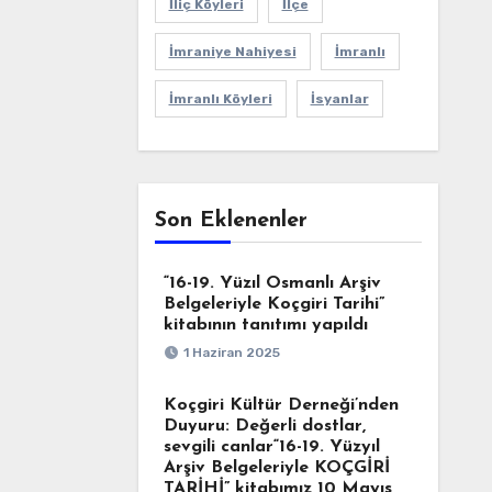
İliç Köyleri
İlçe
İmraniye Nahiyesi
İmranlı
İmranlı Köyleri
İsyanlar
Son Eklenenler
“16-19. Yüzıl Osmanlı Arşiv
Belgeleriyle Koçgiri Tarihi”
kitabının tanıtımı yapıldı
1 Haziran 2025
Koçgiri Kültür Derneği’nden
Duyuru: Değerli dostlar,
sevgili canlar“16-19. Yüzyıl
Arşiv Belgeleriyle KOÇGİRİ
TARİHİ” kitabımız 10 Mayıs