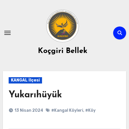
Skip
to
content
Koçgiri Bellek
KANGAL İlçesi
Yukarıhüyük
13 Nisan 2024
#Kangal Köyleri
,
#Köy