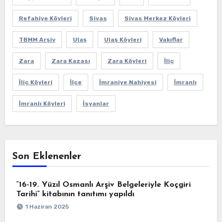
Refahiye Köyleri
Sivas
Sivas Merkez Köyleri
TBMM Arşiv
Ulaş
Ulaş Köyleri
Vakıflar
Zara
Zara Kazası
Zara Köyleri
İliç
İliç Köyleri
İlçe
İmraniye Nahiyesi
İmranlı
İmranlı Köyleri
İsyanlar
Son Eklenenler
“16-19. Yüzıl Osmanlı Arşiv Belgeleriyle Koçgiri
Tarihi” kitabının tanıtımı yapıldı
1 Haziran 2025