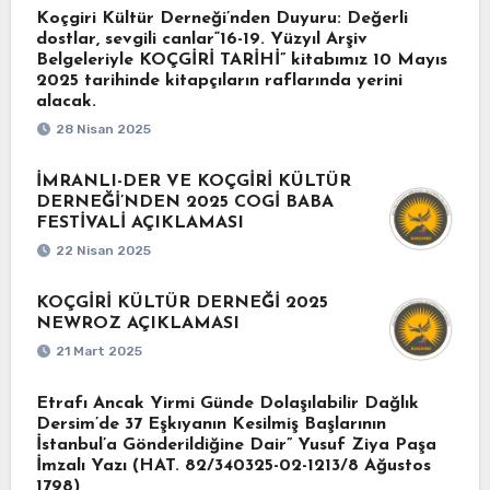
Koçgiri Kültür Derneği’nden Duyuru: Değerli
dostlar, sevgili canlar“16-19. Yüzyıl Arşiv
Belgeleriyle KOÇGİRİ TARİHİ” kitabımız 10 Mayıs
2025 tarihinde kitapçıların raflarında yerini
alacak.
28 Nisan 2025
İMRANLI-DER VE KOÇGİRİ KÜLTÜR
DERNEĞİ’NDEN 2025 COGİ BABA
FESTİVALİ AÇIKLAMASI
22 Nisan 2025
KOÇGİRİ KÜLTÜR DERNEĞİ 2025
NEWROZ AÇIKLAMASI
21 Mart 2025
Etrafı Ancak Yirmi Günde Dolaşılabilir Dağlık
Dersim’de 37 Eşkıyanın Kesilmiş Başlarının
İstanbul’a Gönderildiğine Dair” Yusuf Ziya Paşa
İmzalı Yazı (HAT. 82/340325-02-1213/8 Ağustos
1798)