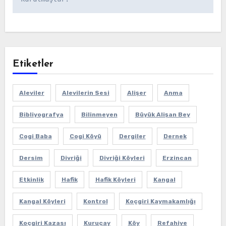
Etiketler
Aleviler
Alevilerin Sesi
Alişer
Anma
Bibliyografya
Bilinmeyen
Büyük Alişan Bey
Cogi Baba
Cogi Köyü
Dergiler
Dernek
Dersim
Divriği
Divriği Köyleri
Erzincan
Etkinlik
Hafik
Hafik Köyleri
Kangal
Kangal Köyleri
Kontrol
Koçgiri Kaymakamlığı
Koçgiri Kazası
Kuruçay
Köy
Refahiye