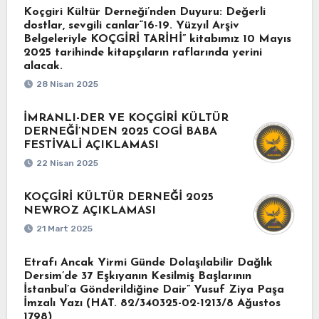
Koçgiri Kültür Derneği’nden Duyuru: Değerli
dostlar, sevgili canlar“16-19. Yüzyıl Arşiv
Belgeleriyle KOÇGİRİ TARİHİ” kitabımız 10 Mayıs
2025 tarihinde kitapçıların raflarında yerini
alacak.
28 Nisan 2025
İMRANLI-DER VE KOÇGİRİ KÜLTÜR
DERNEĞİ’NDEN 2025 COGİ BABA
FESTİVALİ AÇIKLAMASI
22 Nisan 2025
KOÇGİRİ KÜLTÜR DERNEĞİ 2025
NEWROZ AÇIKLAMASI
21 Mart 2025
Etrafı Ancak Yirmi Günde Dolaşılabilir Dağlık
Dersim’de 37 Eşkıyanın Kesilmiş Başlarının
İstanbul’a Gönderildiğine Dair” Yusuf Ziya Paşa
İmzalı Yazı (HAT. 82/340325-02-1213/8 Ağustos
1798)