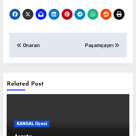
Yazı
Onaran
Paşamçayırı
gezinmesi
Related Post
KANGAL İlçesi