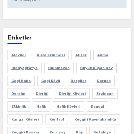
Etiketler
Aleviler
Alevilerin Sesi
Alişer
Anma
Bibliyografya
Bilinmeyen
Büyük Alişan Bey
Cogi Baba
Cogi Köyü
Dergiler
Dernek
Dersim
Divriği
Divriği Köyleri
Erzincan
Etkinlik
Hafik
Hafik Köyleri
Kangal
Kangal Köyleri
Kontrol
Koçgiri Kaymakamlığı
Koçgiri Kazası
Kuruçay
Köy
Refahiye