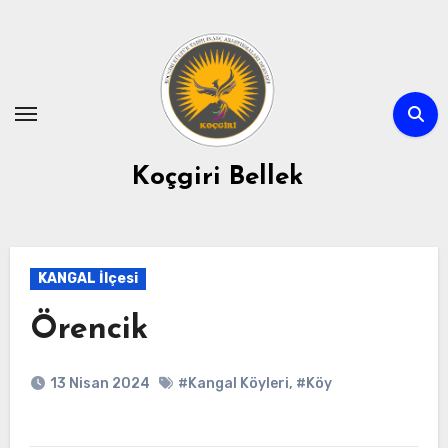
Skip
to
content
Koçgiri Bellek
KANGAL İlçesi
Örencik
13 Nisan 2024
#Kangal Köyleri
,
#Köy