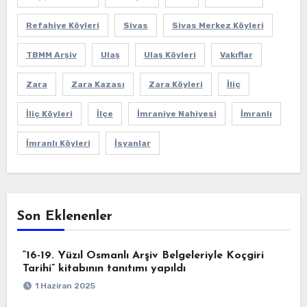
Refahiye Köyleri
Sivas
Sivas Merkez Köyleri
TBMM Arşiv
Ulaş
Ulaş Köyleri
Vakıflar
Zara
Zara Kazası
Zara Köyleri
İliç
İliç Köyleri
İlçe
İmraniye Nahiyesi
İmranlı
İmranlı Köyleri
İsyanlar
Son Eklenenler
“16-19. Yüzıl Osmanlı Arşiv Belgeleriyle Koçgiri
Tarihi” kitabının tanıtımı yapıldı
1 Haziran 2025