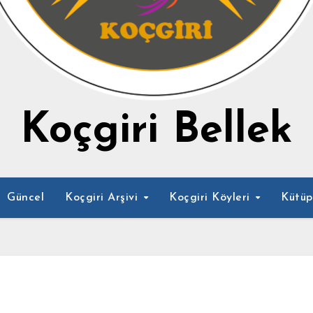
Koçgiri Bellek
Güncel
Koçgiri Arşivi
Koçgiri Köyleri
Kütü