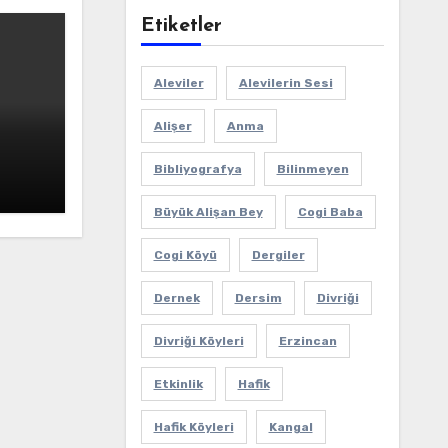
Etiketler
Aleviler
Alevilerin Sesi
Alişer
Anma
Bibliyografya
Bilinmeyen
Büyük Alişan Bey
Cogi Baba
Cogi Köyü
Dergiler
Dernek
Dersim
Divriği
Divriği Köyleri
Erzincan
Etkinlik
Hafik
Hafik Köyleri
Kangal