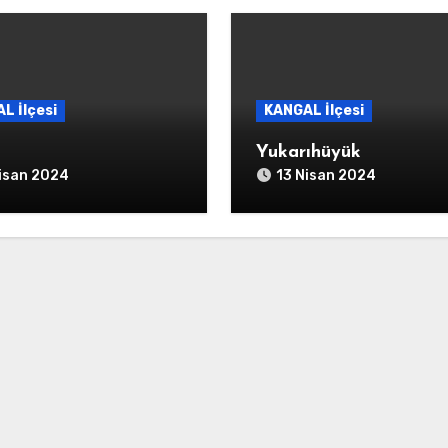
L İlçesi
KANGAL İlçesi
Yukarıhüyük
isan 2024
13 Nisan 2024