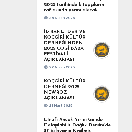
2025 tarihinde kitapçıların
raflarında yerini alacak.
28 Nisan 2025
İMRANLI-DER VE
KOÇGİRİ KÜLTÜR
DERNEĞİ’NDEN
2025 COGİ BABA
FESTİVALİ
AÇIKLAMASI
22 Nisan 2025
KOÇGİRİ KÜLTÜR
DERNEĞİ 2025
NEWROZ
AÇIKLAMASI
21 Mart 2025
Etrafı Ancak Yirmi Günde
Dolaşılabilir Dağlık Dersim’de
37 Eşkıyanın Kesilmiş