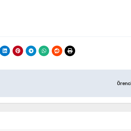
Örenc