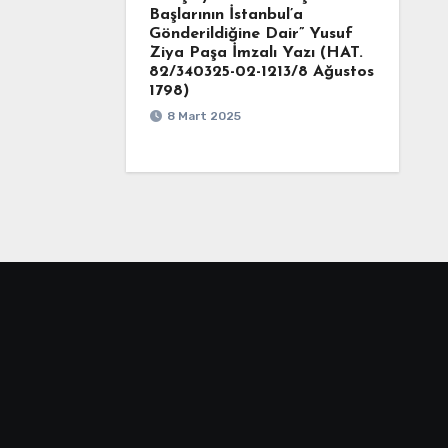
Başlarının İstanbul’a
Gönderildiğine Dair” Yusuf
Ziya Paşa İmzalı Yazı (HAT.
82/340325-02-1213/8 Ağustos
1798)
8 Mart 2025