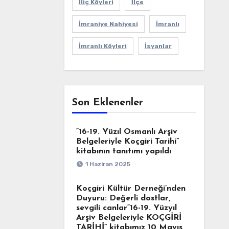
İliç Köyleri
İlçe
İmraniye Nahiyesi
İmranlı
İmranlı Köyleri
İsyanlar
Son Eklenenler
“16-19. Yüzıl Osmanlı Arşiv
Belgeleriyle Koçgiri Tarihi”
kitabının tanıtımı yapıldı
1 Haziran 2025
Koçgiri Kültür Derneği’nden
Duyuru: Değerli dostlar,
sevgili canlar“16-19. Yüzyıl
Arşiv Belgeleriyle KOÇGİRİ
TARİHİ” kitabımız 10 Mayıs