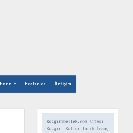
phane
Portreler
İletişim
Kocgiribellek.com
 sitesi 
Koçgiri Kültür Tarih İnanç 