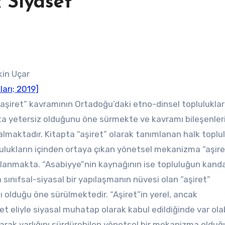
k Siyaset”
kin Uçar
ları; 2019]
“aşiret” kavramının Ortadoğu’daki etno-dinsel topluluklar
a yetersiz olduğunu öne sürmekte ve kavramı bileşenler
almaktadır. Kitapta “aşiret” olarak tanımlanan halk toplul
lulukların içinden ortaya çıkan yönetsel mekanizma “aşire
lanmakta. “Asabiyye”nin kaynağının ise topluluğun kanda
a sınıfsal-siyasal bir yapılaşmanın nüvesi olan “aşiret”
olduğu öne sürülmektedir. “Aşiret”in yerel, ancak
t eliyle siyasal muhatap olarak kabul edildiğinde var olab
larak varlığını sürdürebilen yönetsel bir mekanizma oldu