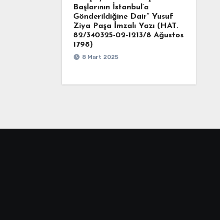
Başlarının İstanbul’a
Gönderildiğine Dair” Yusuf
Ziya Paşa İmzalı Yazı (HAT.
82/340325-02-1213/8 Ağustos
1798)
8 Mart 2025