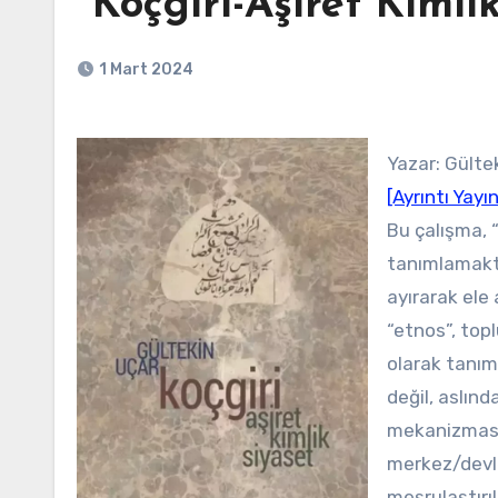
“Koçgiri-Aşiret Kimli
1 Mart 2024
Yazar: Gülte
[Ayrıntı Yayın
Bu çalışma, 
tanımlamakt
ayırarak ele 
“etnos”, top
olarak tanım
değil, aslınd
mekanizması 
merkez/devle
meşrulaştırı