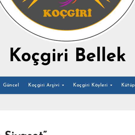
Koçgiri Bellek
Güncel
Koçgiri Arşivi
Koçgiri Köyleri
Kütü