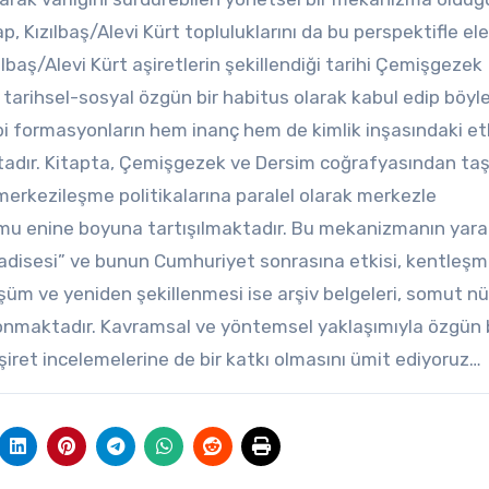
p, Kızılbaş/Alevi Kürt topluluklarını da bu perspektifle ele
lbaş/Alevi Kürt aşiretlerin şekillendiği tarihi Çemişgezek
 tarihsel-sosyal özgün bir habitus olarak kabul edip böyle
ibi formasyonların hem inanç hem de kimlik inşasındaki etk
tadır. Kitapta, Çemişgezek ve Dersim coğrafyasından ta
 merkezileşme politikalarına paralel olarak merkezle
umu enine boyuna tartışılmaktadır. Bu mekanizmanın yara
“hadisesi” ve bunun Cumhuriyet sonrasına etkisi, kentleş
şüm ve yeniden şekillenmesi ise arşiv belgeleri, somut n
konmaktadır. Kavramsal ve yöntemsel yaklaşımıyla özgün 
et incelemelerine de bir katkı olmasını ümit ediyoruz…