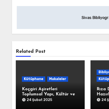
Yazı
Sivas Bibliyog
gezinmesi
Related Post
Bibli
Kütüphane
Makaleler
Kütü
Koçgiri Aşiretleri
Rıza 
Toplumsal Yapı, Kültür ve
Hazır
Tarihi Coğrafya Saha
Bibli
24 Şubat 2025
24 
Çalışma Formu soruları