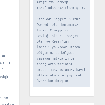
Araştırma Derneği 
tarafından hazırlanmıştır.

Kısa adı 
Koçgiri Kültür 
Derneği
 olan kurumumuz, 
Tarihi Çemişgezek 
Beyliği’nin bir parçası 
olan ve Kemah’tan 
İmranlı’ya kadar uzanan 
ı
bölgenin, bu bölgede 
ine
yaşayan halkların ve 
ukları
inançların tarihini 
t”
araştırmak, korumak, kayıt 
altına almak ve yaşatmak 
şlığı
üzere kurulmuştur.
ilen,
ğunu öne