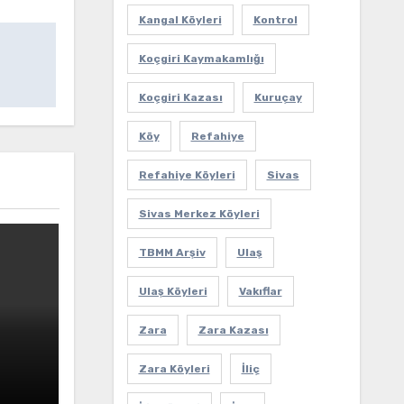
Kangal Köyleri
Kontrol
Koçgiri Kaymakamlığı
Koçgiri Kazası
Kuruçay
Köy
Refahiye
Refahiye Köyleri
Sivas
Sivas Merkez Köyleri
TBMM Arşiv
Ulaş
Ulaş Köyleri
Vakıflar
Zara
Zara Kazası
Zara Köyleri
İliç