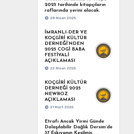
2025 tarihinde kitapçıların
raflarında yerini alacak.
28 Nisan 2025
İMRANLI-DER VE
KOÇGİRİ KÜLTÜR
DERNEĞİ’NDEN
2025 COGİ BABA
FESTİVALİ
AÇIKLAMASI
22 Nisan 2025
KOÇGİRİ KÜLTÜR
DERNEĞİ 2025
NEWROZ
AÇIKLAMASI
21 Mart 2025
Etrafı Ancak Yirmi Günde
Dolaşılabilir Dağlık Dersim’de
37 Eşkıyanın Kesilmiş