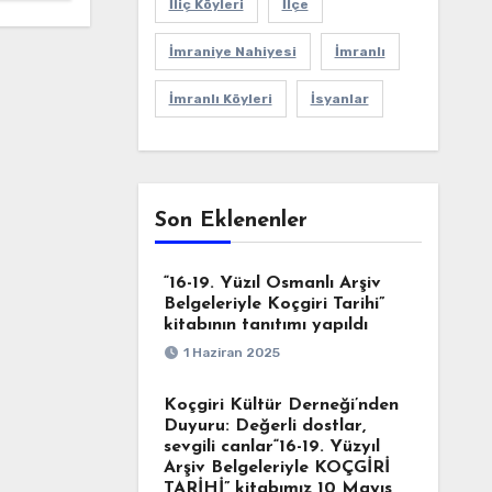
İliç Köyleri
İlçe
İmraniye Nahiyesi
İmranlı
İmranlı Köyleri
İsyanlar
Son Eklenenler
“16-19. Yüzıl Osmanlı Arşiv
Belgeleriyle Koçgiri Tarihi”
kitabının tanıtımı yapıldı
1 Haziran 2025
Koçgiri Kültür Derneği’nden
Duyuru: Değerli dostlar,
sevgili canlar“16-19. Yüzyıl
Arşiv Belgeleriyle KOÇGİRİ
TARİHİ” kitabımız 10 Mayıs