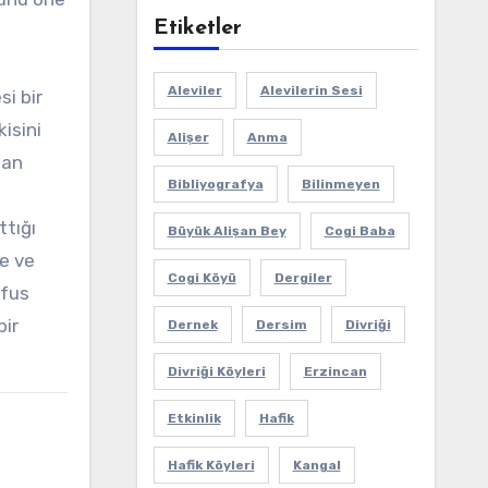
Etiketler
Aleviler
Alevilerin Sesi
si bir
isini
Alişer
Anma
şan
Bibliyografya
Bilinmeyen
ttığı
Büyük Alişan Bey
Cogi Baba
me ve
Cogi Köyü
Dergiler
üfus
bir
Dernek
Dersim
Divriği
Divriği Köyleri
Erzincan
Etkinlik
Hafik
Hafik Köyleri
Kangal