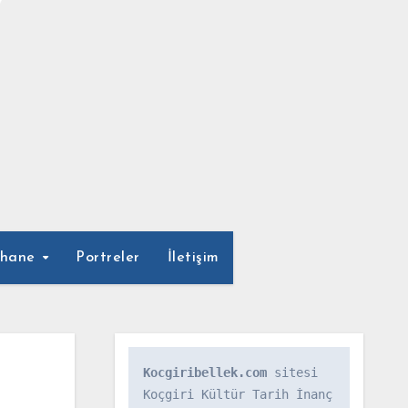
phane
Portreler
İletişim
Kocgiribellek.com
 sitesi 
Koçgiri Kültür Tarih İnanç 