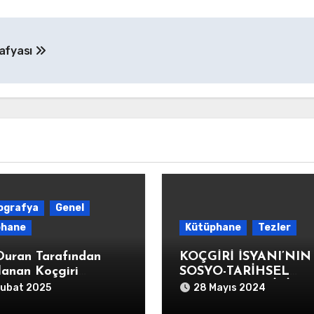
rafyası
yografya
Genel
phane
Kütüphane
Tezler
Duran Tarafından
KOÇGİRİ İSYANI’NIN
lanan Koçgiri
SOSYO-TARİHSEL
yografyası
AÇIDAN ANALİZİ
Şubat 2025
28 Mayıs 2024