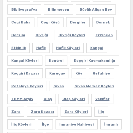
Bibliyografya
Bilinmeyen
Büyük Alişan Bey
Cogi Baba
Cogi Köyü
Dergiler
Dernek
Dersim
Divriği
Divriği Köyleri
Erzincan
Etkinlik
Hafik
Hafik Köyleri
Kangal
Kangal Köyleri
Kontrol
Koçgiri Kaymakamlığı
Koçgiri Kazası
Kuruçay
Köy
Refahiye
Refahiye Köyleri
Sivas
Sivas Merkez Köyleri
TBMM Arşiv
Ulaş
Ulaş Köyleri
Vakıflar
Zara
Zara Kazası
Zara Köyleri
İliç
İliç Köyleri
İlçe
İmraniye Nahiyesi
İmranlı