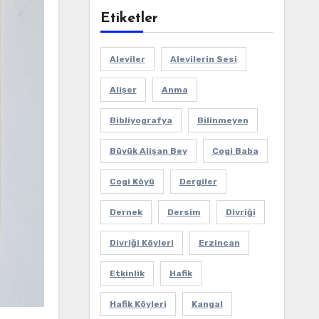
Etiketler
Aleviler
Alevilerin Sesi
Alişer
Anma
Bibliyografya
Bilinmeyen
Büyük Alişan Bey
Cogi Baba
Cogi Köyü
Dergiler
Dernek
Dersim
Divriği
Divriği Köyleri
Erzincan
Etkinlik
Hafik
Hafik Köyleri
Kangal