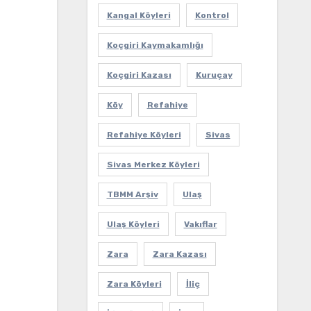
Kangal Köyleri
Kontrol
Koçgiri Kaymakamlığı
Koçgiri Kazası
Kuruçay
Köy
Refahiye
Refahiye Köyleri
Sivas
Sivas Merkez Köyleri
TBMM Arşiv
Ulaş
Ulaş Köyleri
Vakıflar
Zara
Zara Kazası
Zara Köyleri
İliç