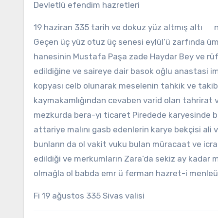
Devletlü efendim hazretleri
19 haziran 335 tarih ve dokuz yüz altmış altı n
Geçen üç yüz otuz üç senesi eylül’ü zarfında ü
hanesinin Mustafa Paşa zade Haydar Bey ve rüfek
edildiğine ve saireye dair basok oğlu anastasi 
kopyası celb olunarak meselenin tahkik ve takib
kaymakamlığından cevaben varid olan tahrirat 
mezkurda bera-yı ticaret Piredede karyesinde b
attariye malını gasb edenlerin karye bekçisi ali 
bunların da ol vakit vuku bulan müracaat ve icra
edildiği ve merkumların Zara’da sekiz ay kadar m
olmağla ol babda emr ü ferman hazret-i menleül
Fi 19 ağustos 335 Sivas valisi