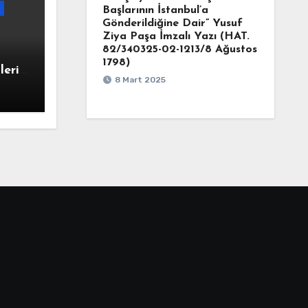
Başlarının İstanbul’a
Gönderildiğine Dair” Yusuf
Ziya Paşa İmzalı Yazı (HAT.
82/340325-02-1213/8 Ağustos
1798)
leri
8 Mart 2025
ye
D d.
1843)