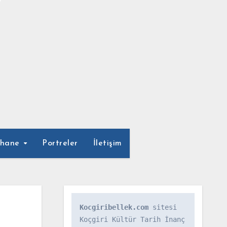
phane
Portreler
İletişim
Kocgiribellek.com
 sitesi 
Koçgiri Kültür Tarih İnanç 