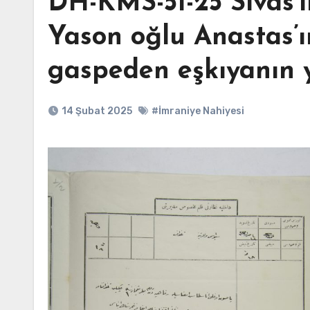
DH-KMS-51-25 Sivas’
Yason oğlu Anastas’ı
gaspeden eşkıyanın 
14 Şubat 2025
#İmraniye Nahiyesi