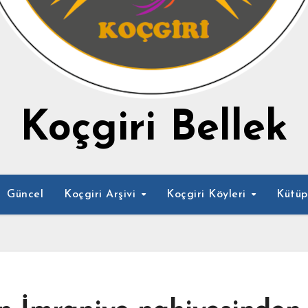
Koçgiri Bellek
Güncel
Koçgiri Arşivi
Koçgiri Köyleri
Kütü