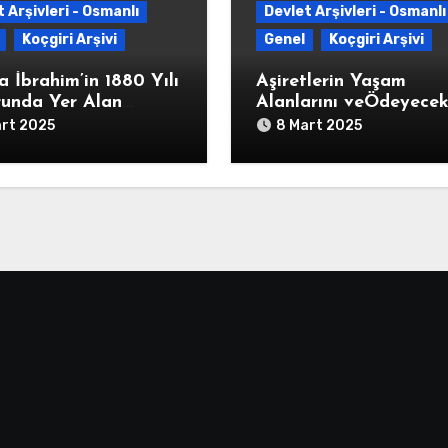
 Arşivleri - Osmanlı
Devlet Arşivleri - Osmanlı
Koçgiri Arşivi
Genel
Koçgiri Arşivi
a İbrahim’in 1880 Yılı
Aşiretlerin Yaşam
unda Yer Alan
Alanlarını veÖdeyecek
m Bölgesi Kürtlerinin
Vergiyi GösterenMali
art 2025
8 Mart 2025
sı Olduğu Aşiretleri
Nezareti
r Bir Aşiretin Meskun
VaridatMuhasebesi
u Yerler, Ağalarının
Defterleri BOA ML.VR
 ve Çıkarabilecekleri
870, s. 2, 3 (22 Mayıs
i Kuvveti Gösteren
 (H. 1296)