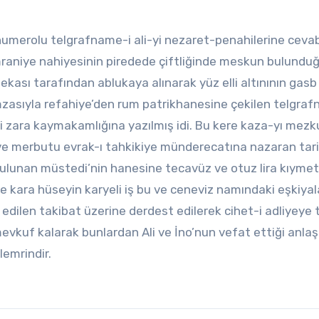
umerolu telgrafname-i ali-yi nezaret-penahilerine cevab
mraniye nahiyesinin piredede çiftliğinde meskun bulundu
ası tarafından ablukaya alınarak yüz elli altınının gasb
imzasıyla refahiye’den rum patrikhanesine çekilen telgra
i zara kaymakamlığına yazılmış idi. Bu kere kaza-yı mezk
ve merbutu evrak-ı tahkikiye münderecatına nazaran tari
ulunan müstedi’nin hanesine tecavüz ve otuz lira kıymet
ve kara hüseyin karyeli iş bu ve ceneviz namındaki eşkiyal
 edilen takibat üzerine derdest edilerek cihet-i adliyeye 
evkuf kalarak bunlardan Ali ve İno’nun vefat ettiği anlaş
emrindir.