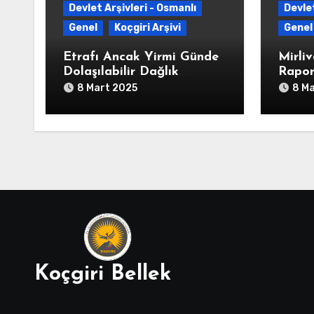
Devlet Arşivleri - Osmanlı
Devlet
Genel
Koçgiri Arşivi
Genel
Etrafı Ancak Yirmi Günde
Mirliv
Dolaşılabilir Dağlık
Rapor
Dersim’de 37 Eşkıyanın
Dersi
8 Mart 2025
8 M
Kesilmiş Başlarının
Parça
İstanbul’a Gönderildiğine
ve He
Dair” Yusuf Ziya Paşa
Olduğ
İmzalı Yazı (HAT.
Adları
82/340325-02-1213/8
Asker
Ağustos 1798)
Tablo
Koçgiri Bellek