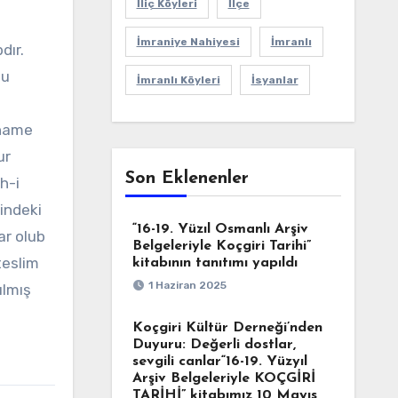
İliç Köyleri
İlçe
İmraniye Nahiyesi
İmranlı
dır.
ğu
İmranlı Köyleri
İsyanlar
fname
ur
Son Eklenenler
h-i
indeki
“16-19. Yüzıl Osmanlı Arşiv
ar olub
Belgeleriyle Koçgiri Tarihi”
teslim
kitabının tanıtımı yapıldı
1 Haziran 2025
ılmış
Koçgiri Kültür Derneği’nden
Duyuru: Değerli dostlar,
sevgili canlar“16-19. Yüzyıl
Arşiv Belgeleriyle KOÇGİRİ
TARİHİ” kitabımız 10 Mayıs