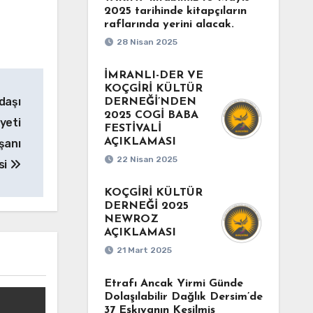
2025 tarihinde kitapçıların
raflarında yerini alacak.
28 Nisan 2025
İMRANLI-DER VE
KOÇGİRİ KÜLTÜR
daşı
DERNEĞİ’NDEN
2025 COGİ BABA
yeti
FESTİVALİ
AÇIKLAMASI
şanı
22 Nisan 2025
si
KOÇGİRİ KÜLTÜR
DERNEĞİ 2025
NEWROZ
AÇIKLAMASI
21 Mart 2025
Etrafı Ancak Yirmi Günde
Dolaşılabilir Dağlık Dersim’de
37 Eşkıyanın Kesilmiş