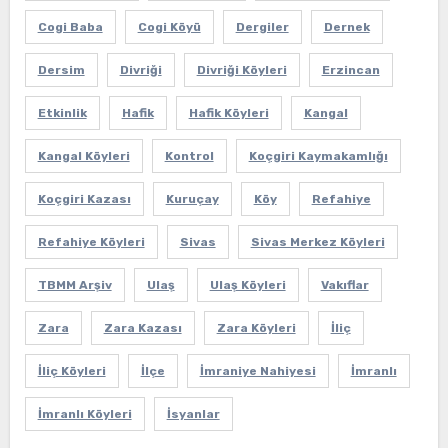
Cogi Baba
Cogi Köyü
Dergiler
Dernek
Dersim
Divriği
Divriği Köyleri
Erzincan
Etkinlik
Hafik
Hafik Köyleri
Kangal
Kangal Köyleri
Kontrol
Koçgiri Kaymakamlığı
Koçgiri Kazası
Kuruçay
Köy
Refahiye
Refahiye Köyleri
Sivas
Sivas Merkez Köyleri
TBMM Arşiv
Ulaş
Ulaş Köyleri
Vakıflar
Zara
Zara Kazası
Zara Köyleri
İliç
İliç Köyleri
İlçe
İmraniye Nahiyesi
İmranlı
İmranlı Köyleri
İsyanlar