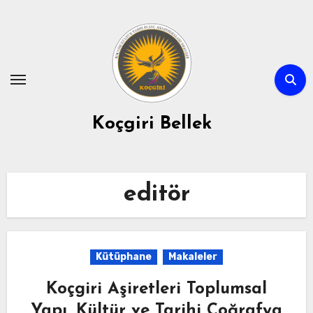
Skip
to
content
Koçgiri Bellek
editör
Kütüphane
Makaleler
Koçgiri Aşiretleri Toplumsal
Yapı, Kültür ve Tarihi Coğrafya