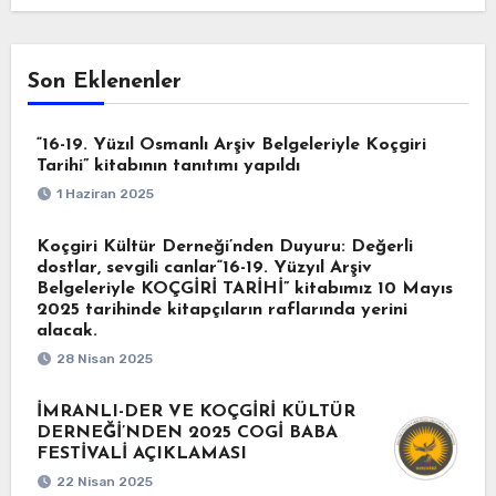
Son Eklenenler
“16-19. Yüzıl Osmanlı Arşiv Belgeleriyle Koçgiri
Tarihi” kitabının tanıtımı yapıldı
1 Haziran 2025
Koçgiri Kültür Derneği’nden Duyuru: Değerli
dostlar, sevgili canlar“16-19. Yüzyıl Arşiv
Belgeleriyle KOÇGİRİ TARİHİ” kitabımız 10 Mayıs
2025 tarihinde kitapçıların raflarında yerini
alacak.
28 Nisan 2025
İMRANLI-DER VE KOÇGİRİ KÜLTÜR
DERNEĞİ’NDEN 2025 COGİ BABA
FESTİVALİ AÇIKLAMASI
22 Nisan 2025