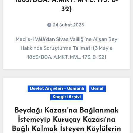
1863/BOA. A.MKT. MVL. 173. B-
32)
24 Şubat 2025
Meclis-i Vâlâ’dan Sivas Valiliği’ne Alişan Bey
Hakkında Soruşturma Talimatı (3 Mayıs
1863/BOA. A.MKT. MVL. 173. B-32)
Devlet Arşivleri - Osmanlı
Genel
Koçgiri Arşivi
Beydağı Kazası’na Bağlanmak
İstemeyip Kuruçay Kazası’na
Bağlı Kalmak İsteyen Köylülerin