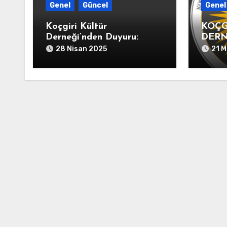
Genel
Güncel
Genel
Koçgiri Kültür
KOÇG
Derneği’nden Duyuru:
DERN
Değerli dostlar, sevgili
AÇIK
28 Nisan 2025
21 M
canlar“16-19. Yüzyıl Arşiv
Belgeleriyle KOÇGİRİ
TARİHİ” kitabımız 10
Mayıs 2025 tarihinde
kitapçıların raflarında
yerini alacak.