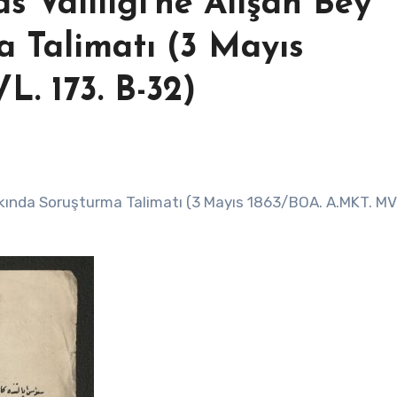
as Valiliği’ne Alişan Bey
 Talimatı (3 Mayıs
. 173. B-32)