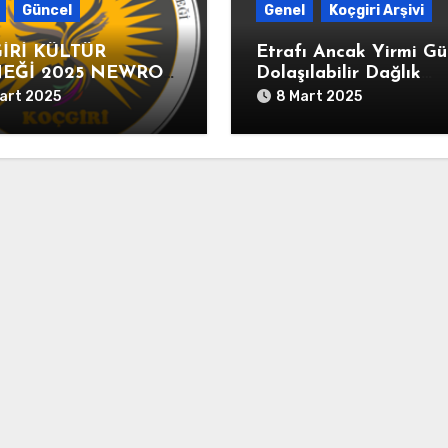
Güncel
Genel
Koçgiri Arşivi
İRİ KÜLTÜR
Etrafı Ancak Yirmi G
EĞİ 2025 NEWROZ
Dolaşılabilir Dağlık
LAMASI
Dersim’de 37 Eşkıyanı
art 2025
8 Mart 2025
Kesilmiş Başlarının
İstanbul’a Gönderildiğ
Dair” Yusuf Ziya Paşa
İmzalı Yazı (HAT.
82/340325-02-1213/8
Ağustos 1798)