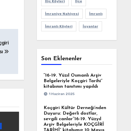
İliç Köyleri
İlçe
İmraniye Nahiyesi
İmranlı
İmranlı Köyleri
İsyanlar
giri
sı
Son Eklenenler
“16-19. Yüzıl Osmanlı Arşiv
Belgeleriyle Koçgiri Tarihi”
kitabının tanıtımı yapıldı
1 Haziran 2025
Koçgiri Kültür Derneği’nden
Duyuru: Değerli dostlar,
sevgili canlar“16-19. Yüzyıl
Arşiv Belgeleriyle KOÇGİRİ
TARİHİ” kitabımız 10 Mayıs