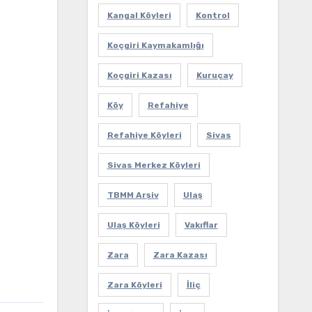
Kangal Köyleri
Kontrol
Koçgiri Kaymakamlığı
Koçgiri Kazası
Kuruçay
Köy
Refahiye
Refahiye Köyleri
Sivas
Sivas Merkez Köyleri
TBMM Arşiv
Ulaş
Ulaş Köyleri
Vakıflar
Zara
Zara Kazası
Zara Köyleri
İliç