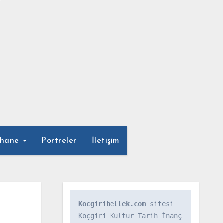
phane
Portreler
İletişim
Kocgiribellek.com
 sitesi 
Koçgiri Kültür Tarih İnanç 