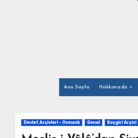
Ana Sayfa
Hakkımızda
Devlet Arşivleri - Osmanlı
Genel
Koçgiri Arşivi