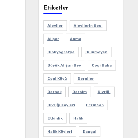
Etiketler
Aleviler
Alevilerin Sesi
Alişer
Anma
Bibliyografya
Bilinmeyen
Büyük Alişan Bey
Cogi Baba
Cogi Köyü
Dergiler
Dernek
Dersim
Divriği
Divriği Köyleri
Erzincan
Etkinlik
Hafik
Hafik Köyleri
Kangal