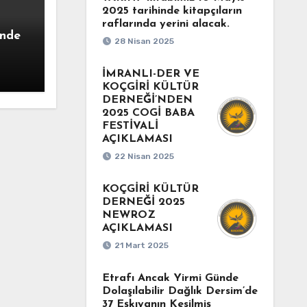
2025 tarihinde kitapçıların
raflarında yerini alacak.
ünde
28 Nisan 2025
n
İMRANLI-DER VE
KOÇGİRİ KÜLTÜR
ine
DERNEĞİ’NDEN
2025 COGİ BABA
FESTİVALİ
AÇIKLAMASI
22 Nisan 2025
KOÇGİRİ KÜLTÜR
DERNEĞİ 2025
NEWROZ
AÇIKLAMASI
21 Mart 2025
Etrafı Ancak Yirmi Günde
Dolaşılabilir Dağlık Dersim’de
37 Eşkıyanın Kesilmiş