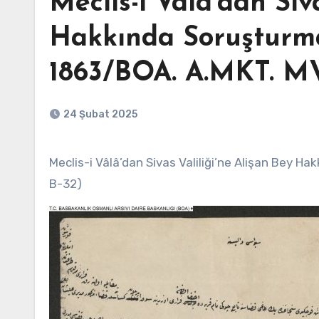
Meclis-i Vâlâ’dan Siv
Hakkında Soruşturma
1863/BOA. A.MKT. MVL
24 Şubat 2025
Meclis-i Vâlâ’dan Sivas Valiliği’ne Alişan Bey Hakkında Soruşturma Talimatı (3 Mayıs 1863/BOA. A.MKT. MVL. 173.
B-32)