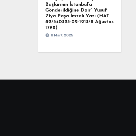
Başlarının İstanbul’a
Gönderildiğine Dair” Yusuf
Ziya Paşa İmzalı Yazı (HAT.
82/340325-02-1213/8 Ağustos
1798)
8 Mart 2025