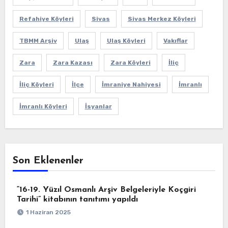
Refahiye Köyleri
Sivas
Sivas Merkez Köyleri
TBMM Arşiv
Ulaş
Ulaş Köyleri
Vakıflar
Zara
Zara Kazası
Zara Köyleri
İliç
İliç Köyleri
İlçe
İmraniye Nahiyesi
İmranlı
İmranlı Köyleri
İsyanlar
Son Eklenenler
“16-19. Yüzıl Osmanlı Arşiv Belgeleriyle Koçgiri
Tarihi” kitabının tanıtımı yapıldı
1 Haziran 2025