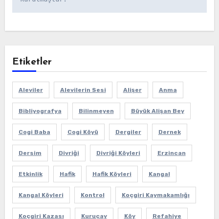
Etiketler
Aleviler
Alevilerin Sesi
Alişer
Anma
Bibliyografya
Bilinmeyen
Büyük Alişan Bey
Cogi Baba
Cogi Köyü
Dergiler
Dernek
Dersim
Divriği
Divriği Köyleri
Erzincan
Etkinlik
Hafik
Hafik Köyleri
Kangal
Kangal Köyleri
Kontrol
Koçgiri Kaymakamlığı
Koçgiri Kazası
Kuruçay
Köy
Refahiye