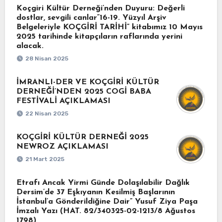
Koçgiri Kültür Derneği’nden Duyuru: Değerli
dostlar, sevgili canlar“16-19. Yüzyıl Arşiv
Belgeleriyle KOÇGİRİ TARİHİ” kitabımız 10 Mayıs
2025 tarihinde kitapçıların raflarında yerini
alacak.
28 Nisan 2025
İMRANLI-DER VE KOÇGİRİ KÜLTÜR
DERNEĞİ’NDEN 2025 COGİ BABA
FESTİVALİ AÇIKLAMASI
22 Nisan 2025
KOÇGİRİ KÜLTÜR DERNEĞİ 2025
NEWROZ AÇIKLAMASI
21 Mart 2025
Etrafı Ancak Yirmi Günde Dolaşılabilir Dağlık
Dersim’de 37 Eşkıyanın Kesilmiş Başlarının
İstanbul’a Gönderildiğine Dair” Yusuf Ziya Paşa
İmzalı Yazı (HAT. 82/340325-02-1213/8 Ağustos
1798)