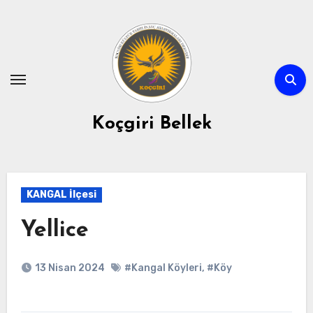
Skip
to
content
Koçgiri Bellek
KANGAL İlçesi
Yellice
13 Nisan 2024
#Kangal Köyleri
,
#Köy