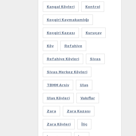
Kangal Köyleri
Kontrol
Koçgiri Kaymakamlığı
Koçgiri Kazası
Kuruçay
Köy
Refahiye
Refahiye Köyleri
Sivas
Sivas Merkez Köyleri
TBMM Arşiv
Ulaş
Ulaş Köyleri
Vakıflar
Zara
Zara Kazası
Zara Köyleri
İliç