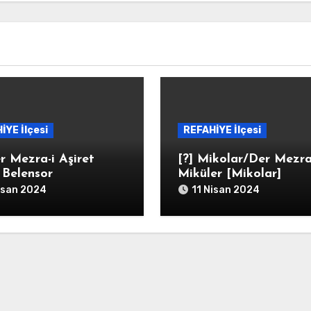
İYE İlçesi
REFAHİYE İlçesi
r Mezra-i Aşiret
[?] Mikolar/Der Mezra
i Belensor
Miküler [Mikolar]
isan 2024
11 Nisan 2024