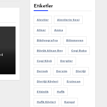
Etiketler
Aleviler
Alevilerin Sesi
Alişer
Anma
Bibliyografya
Bilinmeyen
Büyük Alişan Bey
Cogi Baba
-i
Cogi Köyü
Dergiler
Dernek
Dersim
Divriği
Divriği Köyleri
Erzincan
Etkinlik
Hafik
Hafik Köyleri
Kangal