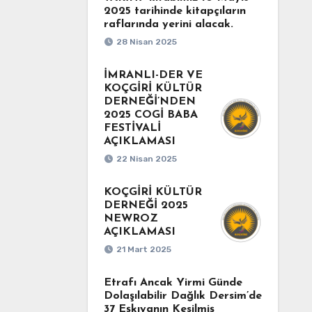
2025 tarihinde kitapçıların
raflarında yerini alacak.
28 Nisan 2025
İMRANLI-DER VE
KOÇGİRİ KÜLTÜR
DERNEĞİ’NDEN
2025 COGİ BABA
FESTİVALİ
AÇIKLAMASI
22 Nisan 2025
KOÇGİRİ KÜLTÜR
DERNEĞİ 2025
NEWROZ
AÇIKLAMASI
21 Mart 2025
Etrafı Ancak Yirmi Günde
Dolaşılabilir Dağlık Dersim’de
37 Eşkıyanın Kesilmiş