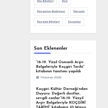
İliç Köyleri
İlçe
İmraniye Nahiyesi
İmranlı
İmranlı Köyleri
İsyanlar
Son Eklenenler
“16-19. Yüzıl Osmanlı Arşiv
Belgeleriyle Koçgiri Tarihi”
kitabının tanıtımı yapıldı
1 Haziran 2025
Koçgiri Kültür Derneği’nden
Duyuru: Değerli dostlar,
sevgili canlar“16-19. Yüzyıl
Arşiv Belgeleriyle KOÇGİRİ
TARİHİ” kitabımız 10 Mayıs