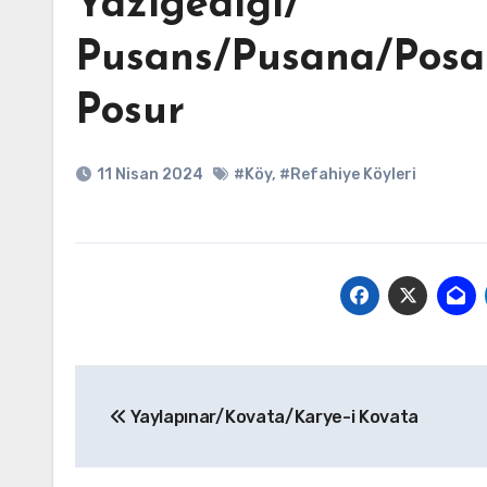
Yazıgediği/
Pusans/Pusana/Posan
Posur
11 Nisan 2024
#Köy
,
#Refahiye Köyleri
Yazı
Yaylapınar/Kovata/Karye-i Kovata
gezinmesi