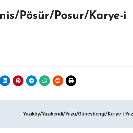
is/Pösür/Posur/Karye-i
Yazıköy/Yazıkendi/Yazu/Güneybengi/Karye-i Ya