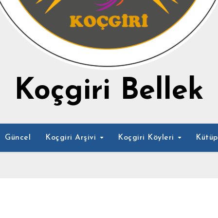
Koçgiri Bellek
Güncel
Koçgiri Arşivi
Koçgiri Köyleri
Kütü