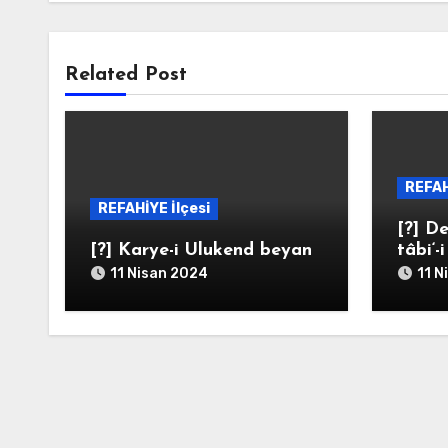
Related Post
REFAH
REFAHİYE İlçesi
[?] De
[?] Karye-i Ulukend beyan
tâbi‘-
11 Nisan 2024
11 N