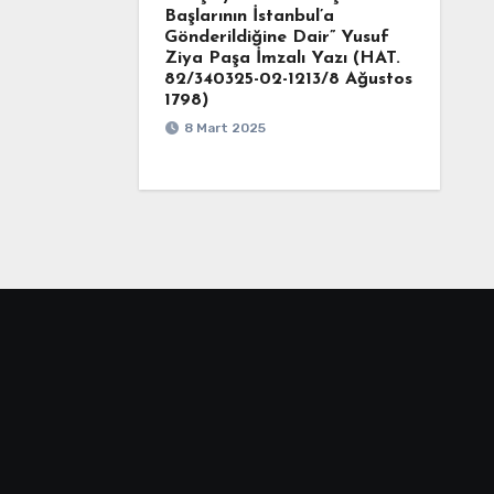
Başlarının İstanbul’a
Gönderildiğine Dair” Yusuf
Ziya Paşa İmzalı Yazı (HAT.
82/340325-02-1213/8 Ağustos
1798)
8 Mart 2025