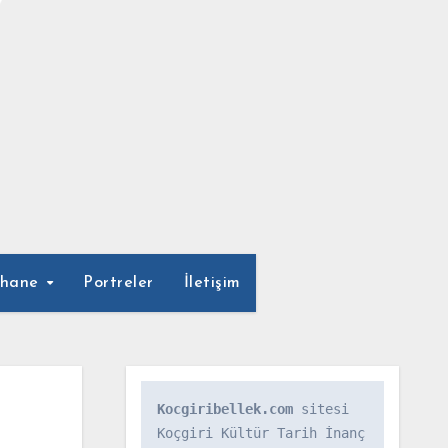
phane
Portreler
İletişim
Kocgiribellek.com
 sitesi 
Koçgiri Kültür Tarih İnanç 