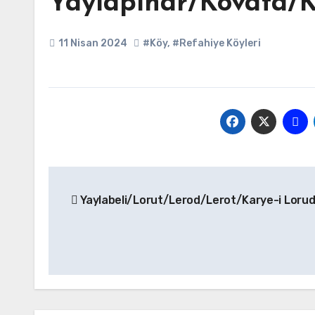
Yaylapınar/Kovata/K
11 Nisan 2024
#Köy
,
#Refahiye Köyleri
Yazı
Yaylabeli/Lorut/Lerod/Lerot/Karye-i Lorud
gezinmesi