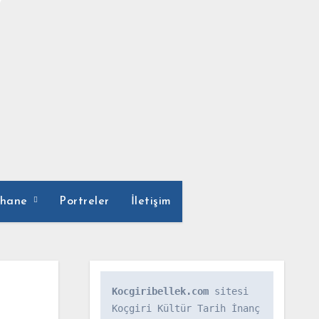
phane
Portreler
İletişim
Kocgiribellek.com
 sitesi 
Koçgiri Kültür Tarih İnanç 