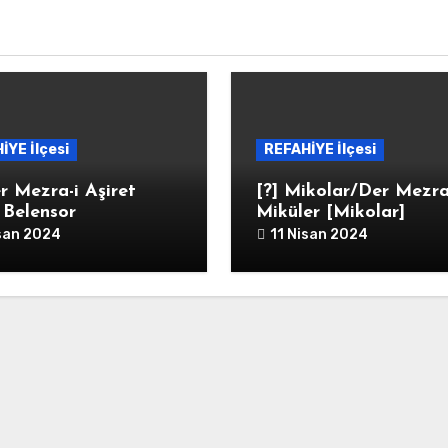
İYE İlçesi
REFAHİYE İlçesi
r Mezra-i Aşiret
[?] Mikolar/Der Mezra
i Belensor
Miküler [Mikolar]
isan 2024
11 Nisan 2024