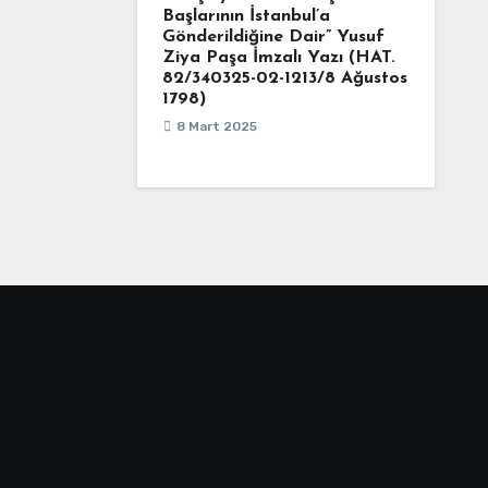
Başlarının İstanbul’a
Gönderildiğine Dair” Yusuf
Ziya Paşa İmzalı Yazı (HAT.
82/340325-02-1213/8 Ağustos
1798)
8 Mart 2025