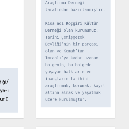
Araştırma Derneği 
tarafından hazırlanmıştır.

Kısa adı 
Koçgiri Kültür 
Derneği
 olan kurumumuz, 
Tarihi Çemişgezek 
Beyliği’nin bir parçası 
olan ve Kemah’tan 
İmranlı’ya kadar uzanan 
bölgenin, bu bölgede 
yaşayan halkların ve 
inançların tarihini 
iği/
araştırmak, korumak, kayıt 
ye-i
altına almak ve yaşatmak 
sur
üzere kurulmuştur.