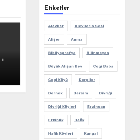
Etiketler
Aleviler
Alevilerin Sesi
Alişer
Anma
Bibliyografya
Bilinmeyen
-i
Büyük Alişan Bey
Cogi Baba
Cogi Köyü
Dergiler
Dernek
Dersim
Divriği
Divriği Köyleri
Erzincan
Etkinlik
Hafik
Hafik Köyleri
Kangal