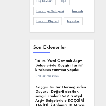
İliç Köyleri
İlçe
İmraniye Nahiyesi
İmranlı
İmranlı Köyleri
İsyanlar
Son Eklenenler
“16-19. Yüzıl Osmanlı Arşiv
Belgeleriyle Koçgiri Tarihi”
kitabının tanıtımı yapıldı
1 Haziran 2025
Koçgiri Kültür Derneği’nden
Duyuru: Değerli dostlar,
sevgili canlar“16-19. Yüzyıl
Arşiv Belgeleriyle KOÇGİRİ
TARİHİ” kitabımız 10 Mayıs