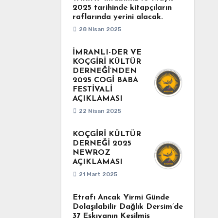
2025 tarihinde kitapçıların
raflarında yerini alacak.
28 Nisan 2025
İMRANLI-DER VE
KOÇGİRİ KÜLTÜR
DERNEĞİ’NDEN
2025 COGİ BABA
FESTİVALİ
AÇIKLAMASI
22 Nisan 2025
KOÇGİRİ KÜLTÜR
DERNEĞİ 2025
NEWROZ
AÇIKLAMASI
21 Mart 2025
Etrafı Ancak Yirmi Günde
Dolaşılabilir Dağlık Dersim’de
37 Eşkıyanın Kesilmiş