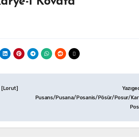
arye-i Kovata
 [Lorut]
Yazıged
Pusans/Pusana/Posanis/Pösür/Posur/Kar
Po