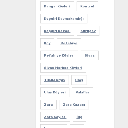
Kangal Köyleri
Kontrol
Koçgiri Kaymakamlığı
Koçgiri Kazası
Kuruçay
Köy
Refahiye
Refahiye Köyleri
Sivas
Sivas Merkez Köyleri
TBMM Arşiv
Ulaş
Ulaş Köyleri
Vakıflar
Zara
Zara Kazası
Zara Köyleri
İliç