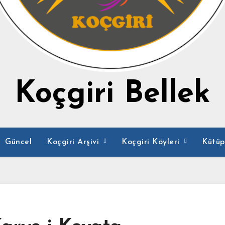
Koçgiri Bellek
Güncel
Koçgiri Arşivi
Koçgiri Köyleri
Kütü