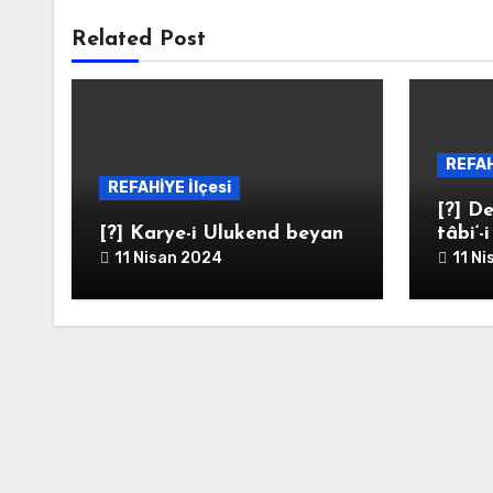
Related Post
REFAH
REFAHİYE İlçesi
[?] De
[?] Karye-i Ulukend beyan
tâbi‘-
11 Nisan 2024
11 N