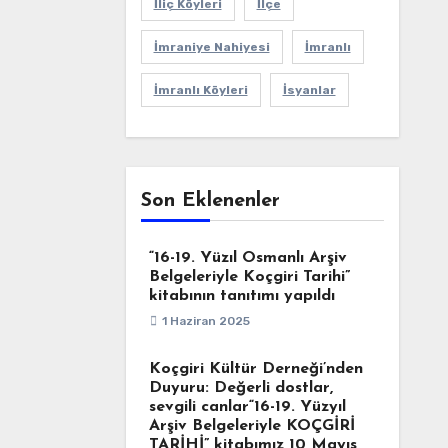
İliç Köyleri
İlçe
İmraniye Nahiyesi
İmranlı
İmranlı Köyleri
İsyanlar
Son Eklenenler
“16-19. Yüzıl Osmanlı Arşiv
Belgeleriyle Koçgiri Tarihi”
kitabının tanıtımı yapıldı
1 Haziran 2025
Koçgiri Kültür Derneği’nden
Duyuru: Değerli dostlar,
sevgili canlar“16-19. Yüzyıl
Arşiv Belgeleriyle KOÇGİRİ
TARİHİ” kitabımız 10 Mayıs