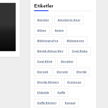
Etiketler
Aleviler
Alevilerin Sesi
Alişer
Anma
Bibliyografya
Bilinmeyen
Büyük Alişan Bey
Cogi Baba
Cogi Köyü
Dergiler
Dernek
Dersim
Divriği
Divriği Köyleri
Erzincan
Etkinlik
Hafik
Hafik Köyleri
Kangal