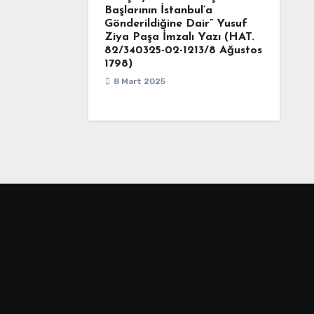
Başlarının İstanbul’a
Gönderildiğine Dair” Yusuf
Ziya Paşa İmzalı Yazı (HAT.
82/340325-02-1213/8 Ağustos
1798)
8 Mart 2025