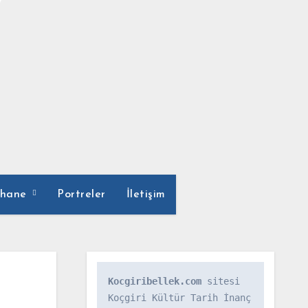
phane
Portreler
İletişim
Kocgiribellek.com
 sitesi 
Koçgiri Kültür Tarih İnanç 