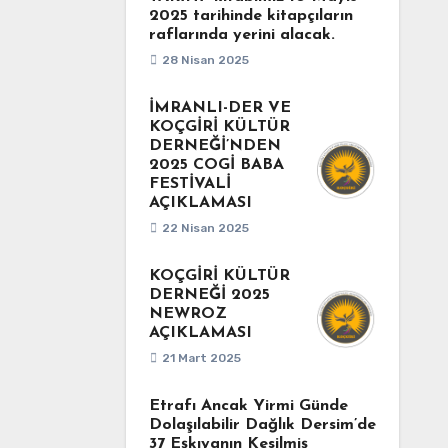
2025 tarihinde kitapçıların
raflarında yerini alacak.
28 Nisan 2025
İMRANLI-DER VE
KOÇGİRİ KÜLTÜR
DERNEĞİ’NDEN
2025 COGİ BABA
FESTİVALİ
AÇIKLAMASI
22 Nisan 2025
KOÇGİRİ KÜLTÜR
DERNEĞİ 2025
NEWROZ
AÇIKLAMASI
21 Mart 2025
Etrafı Ancak Yirmi Günde
Dolaşılabilir Dağlık Dersim’de
37 Eşkıyanın Kesilmiş