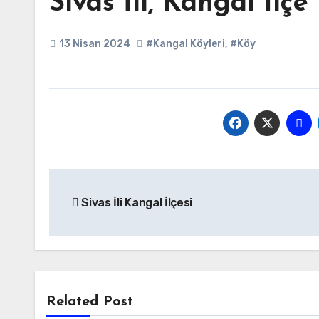
Sivas İli, Kangal İlç
13 Nisan 2024
#Kangal Köyleri
,
#Köy
Yazı
Sivas İli Kangal İlçesi
gezinmesi
Related Post