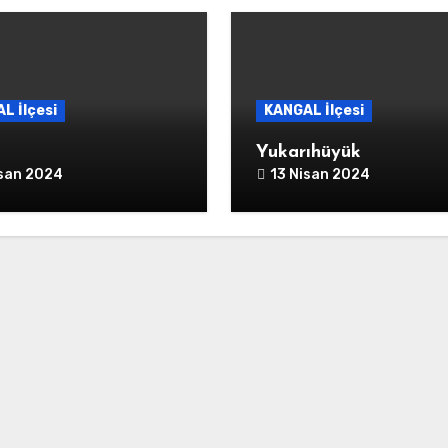
L İlçesi
KANGAL İlçesi
Yukarıhüyük
isan 2024
13 Nisan 2024