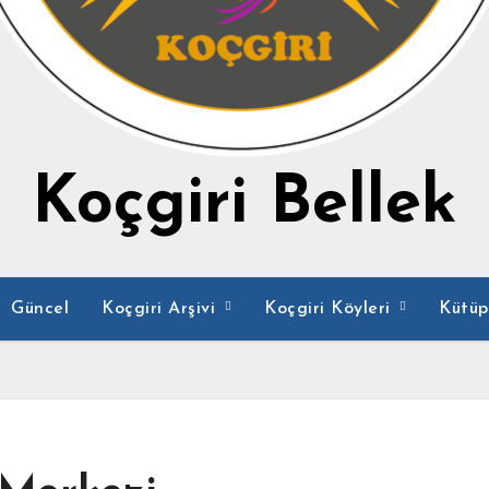
Koçgiri Bellek
Güncel
Koçgiri Arşivi
Koçgiri Köyleri
Kütü