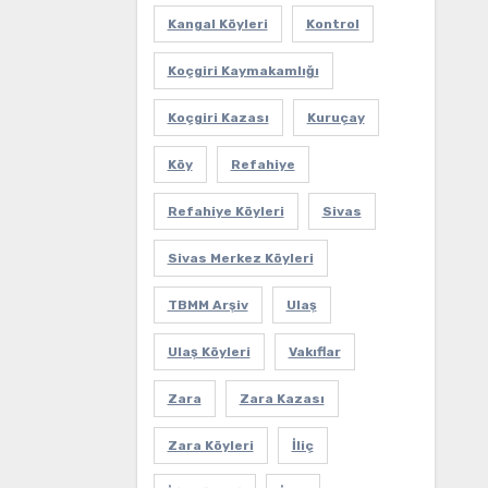
Kangal Köyleri
Kontrol
Koçgiri Kaymakamlığı
Koçgiri Kazası
Kuruçay
Köy
Refahiye
Refahiye Köyleri
Sivas
Sivas Merkez Köyleri
TBMM Arşiv
Ulaş
Ulaş Köyleri
Vakıflar
Zara
Zara Kazası
Zara Köyleri
İliç