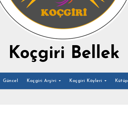
Koçgiri Bellek
Güncel
Koçgiri Arşivi
Koçgiri Köyleri
Kütü