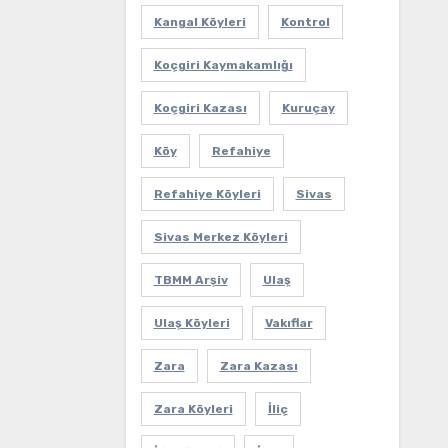
Kangal Köyleri
Kontrol
Koçgiri Kaymakamlığı
Koçgiri Kazası
Kuruçay
Köy
Refahiye
Refahiye Köyleri
Sivas
Sivas Merkez Köyleri
TBMM Arşiv
Ulaş
Ulaş Köyleri
Vakıflar
Zara
Zara Kazası
Zara Köyleri
İliç