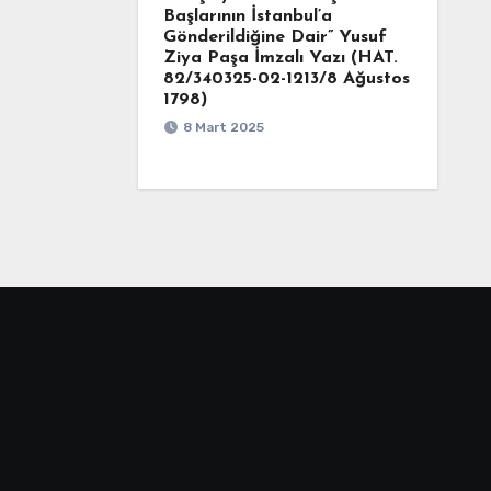
Başlarının İstanbul’a
Gönderildiğine Dair” Yusuf
Ziya Paşa İmzalı Yazı (HAT.
82/340325-02-1213/8 Ağustos
1798)
8 Mart 2025