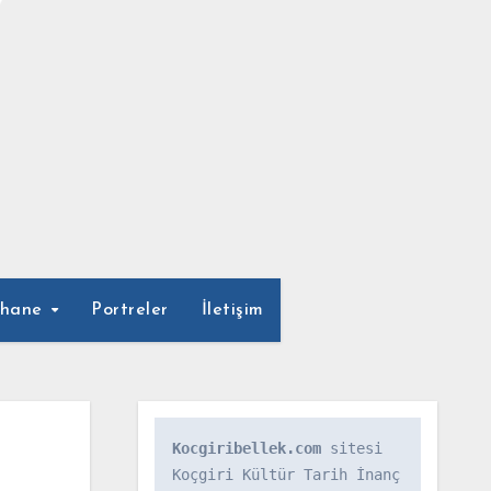
phane
Portreler
İletişim
Kocgiribellek.com
 sitesi 
Koçgiri Kültür Tarih İnanç 