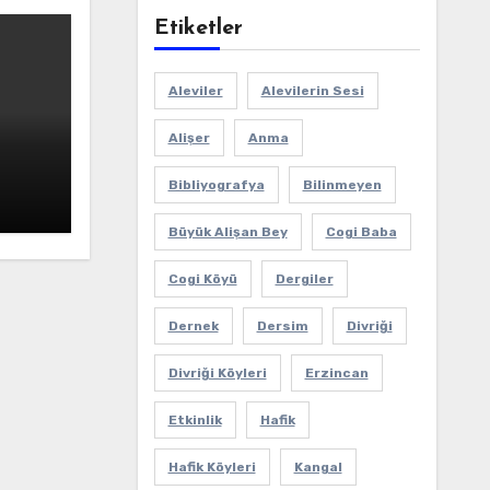
Etiketler
Aleviler
Alevilerin Sesi
Alişer
Anma
Bibliyografya
Bilinmeyen
Büyük Alişan Bey
Cogi Baba
Cogi Köyü
Dergiler
Dernek
Dersim
Divriği
Divriği Köyleri
Erzincan
Etkinlik
Hafik
Hafik Köyleri
Kangal