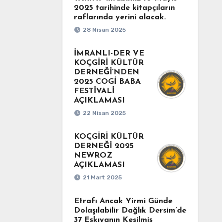
2025 tarihinde kitapçıların
raflarında yerini alacak.
28 Nisan 2025
İMRANLI-DER VE
KOÇGİRİ KÜLTÜR
DERNEĞİ’NDEN
2025 COGİ BABA
FESTİVALİ
AÇIKLAMASI
22 Nisan 2025
KOÇGİRİ KÜLTÜR
DERNEĞİ 2025
NEWROZ
AÇIKLAMASI
21 Mart 2025
Etrafı Ancak Yirmi Günde
Dolaşılabilir Dağlık Dersim’de
37 Eşkıyanın Kesilmiş