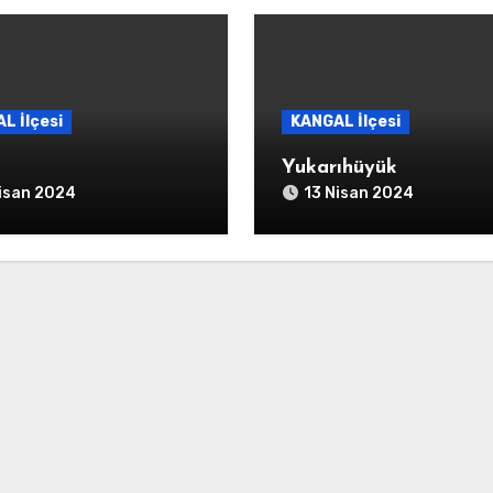
L İlçesi
KANGAL İlçesi
Yukarıhüyük
isan 2024
13 Nisan 2024