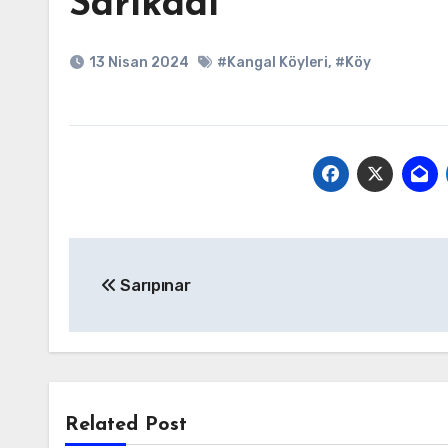
Sarıkadı
13 Nisan 2024
#Kangal Köyleri
,
#Köy
Yazı
Sarıpınar
gezinmesi
Related Post