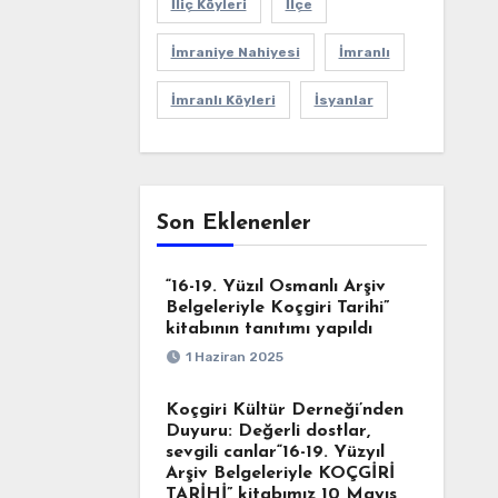
İliç Köyleri
İlçe
İmraniye Nahiyesi
İmranlı
İmranlı Köyleri
İsyanlar
Son Eklenenler
“16-19. Yüzıl Osmanlı Arşiv
Belgeleriyle Koçgiri Tarihi”
kitabının tanıtımı yapıldı
1 Haziran 2025
Koçgiri Kültür Derneği’nden
Duyuru: Değerli dostlar,
sevgili canlar“16-19. Yüzyıl
Arşiv Belgeleriyle KOÇGİRİ
TARİHİ” kitabımız 10 Mayıs