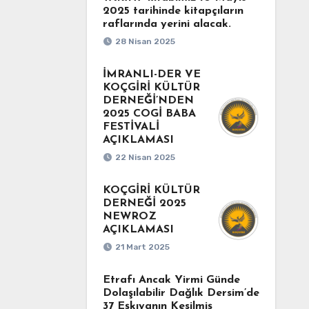
2025 tarihinde kitapçıların
raflarında yerini alacak.
28 Nisan 2025
İMRANLI-DER VE
KOÇGİRİ KÜLTÜR
DERNEĞİ’NDEN
2025 COGİ BABA
FESTİVALİ
AÇIKLAMASI
22 Nisan 2025
KOÇGİRİ KÜLTÜR
DERNEĞİ 2025
NEWROZ
AÇIKLAMASI
21 Mart 2025
Etrafı Ancak Yirmi Günde
Dolaşılabilir Dağlık Dersim’de
37 Eşkıyanın Kesilmiş