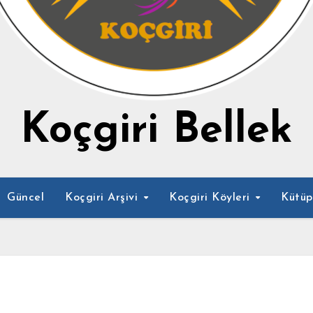
Koçgiri Bellek
Güncel
Koçgiri Arşivi
Koçgiri Köyleri
Kütü