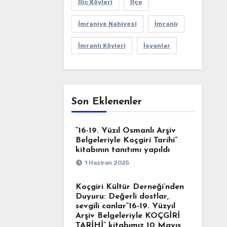
İliç Köyleri
İlçe
İmraniye Nahiyesi
İmranlı
İmranlı Köyleri
İsyanlar
Son Eklenenler
“16-19. Yüzıl Osmanlı Arşiv
Belgeleriyle Koçgiri Tarihi”
kitabının tanıtımı yapıldı
1 Haziran 2025
Koçgiri Kültür Derneği’nden
Duyuru: Değerli dostlar,
sevgili canlar“16-19. Yüzyıl
Arşiv Belgeleriyle KOÇGİRİ
TARİHİ” kitabımız 10 Mayıs