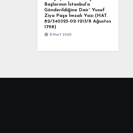
Başlarının İstanbul’a
Gönderildiğine Dair” Yusuf
Ziya Paşa İmzalı Yazı (HAT.
82/340325-02-1213/8 Ağustos
1798)
8 Mart 2025