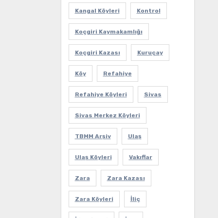
Kangal Köyleri
Kontrol
Koçgiri Kaymakamlığı
Koçgiri Kazası
Kuruçay
Köy
Refahiye
Refahiye Köyleri
Sivas
Sivas Merkez Köyleri
TBMM Arşiv
Ulaş
Ulaş Köyleri
Vakıflar
Zara
Zara Kazası
Zara Köyleri
İliç