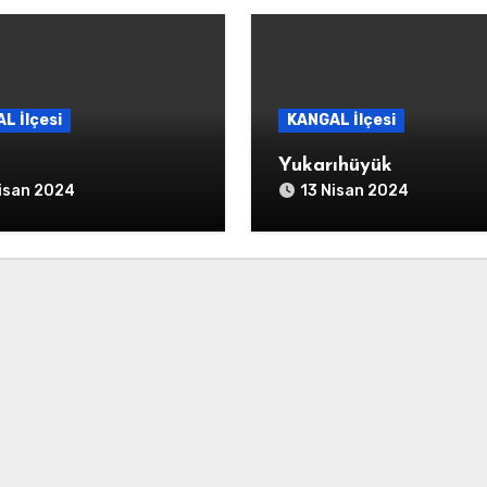
L İlçesi
KANGAL İlçesi
Yukarıhüyük
isan 2024
13 Nisan 2024