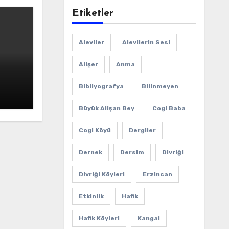
Etiketler
Aleviler
Alevilerin Sesi
Alişer
Anma
Bibliyografya
Bilinmeyen
Büyük Alişan Bey
Cogi Baba
Cogi Köyü
Dergiler
Dernek
Dersim
Divriği
Divriği Köyleri
Erzincan
Etkinlik
Hafik
Hafik Köyleri
Kangal