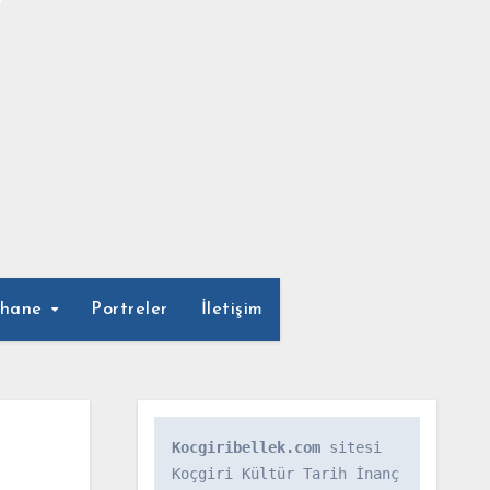
phane
Portreler
İletişim
Kocgiribellek.com
 sitesi 
Koçgiri Kültür Tarih İnanç 