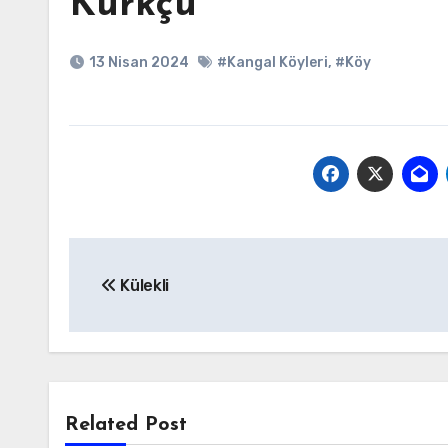
Kürkçü
13 Nisan 2024
#Kangal Köyleri
,
#Köy
Yazı
Külekli
gezinmesi
Related Post