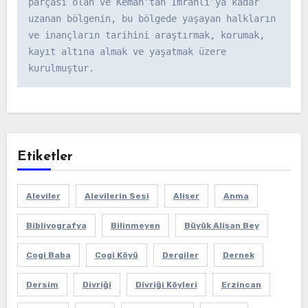
parçası olan ve Kemah’tan İmranlı’ya kadar 
uzanan bölgenin, bu bölgede yaşayan halkların 
ve inançların tarihini araştırmak, korumak, 
kayıt altına almak ve yaşatmak üzere 
kurulmuştur.
Etiketler
Aleviler
Alevilerin Sesi
Alişer
Anma
Bibliyografya
Bilinmeyen
Büyük Alişan Bey
Cogi Baba
Cogi Köyü
Dergiler
Dernek
Dersim
Divriği
Divriği Köyleri
Erzincan