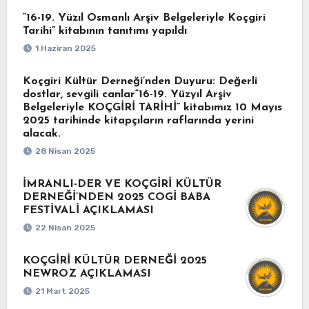
“16-19. Yüzıl Osmanlı Arşiv Belgeleriyle Koçgiri
Tarihi” kitabının tanıtımı yapıldı
1 Haziran 2025
Koçgiri Kültür Derneği’nden Duyuru: Değerli
dostlar, sevgili canlar“16-19. Yüzyıl Arşiv
Belgeleriyle KOÇGİRİ TARİHİ” kitabımız 10 Mayıs
2025 tarihinde kitapçıların raflarında yerini
alacak.
28 Nisan 2025
İMRANLI-DER VE KOÇGİRİ KÜLTÜR
DERNEĞİ’NDEN 2025 COGİ BABA
FESTİVALİ AÇIKLAMASI
22 Nisan 2025
KOÇGİRİ KÜLTÜR DERNEĞİ 2025
NEWROZ AÇIKLAMASI
21 Mart 2025