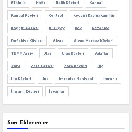
Etkinlik
Hafik
Hafik Köyleri
Kangal
Kangal Köyleri
Kontrol
Koçgiri Kaymakamlığı
Koçgiri Kazası
Kuruçay
Köy
Refahiye
Refahiye Köyleri
Sivas
Sivas Merkez Köyleri
TBMM Arşiv
Ulaş
Ulaş Köyleri
Vakıflar
Zara
Zara Kazası
Zara Köyleri
İliç
İliç Köyleri
İlçe
İmraniye Nahiyesi
İmranlı
İmranlı Köyleri
İsyanlar
Son Eklenenler