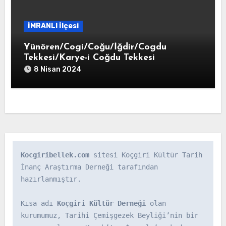
İMRANLI İlçesi
Yünören/Cogi/Coğu/İğdir/Cogdu
Tekkesi/Karye-i Coğdu Tekkesi
8 Nisan 2024
Kocgiribellek.com
 sitesi Koçgiri Kültür Tarih 
İnanç Araştırma Derneği tarafından 
hazırlanmıştır.

Kısa adı 
Koçgiri Kültür Derneği
 olan 
kurumumuz, Tarihi Çemişgezek Beyliği’nin bir 