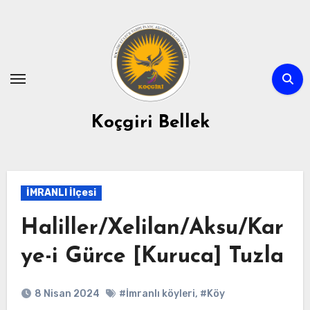
Skip
to
content
Koçgiri Bellek
İMRANLI İlçesi
Haliller/Xelilan/Aksu/Kar
ye-i Gürce [Kuruca] Tuzla
8 Nisan 2024
#İmranlı köyleri
,
#Köy