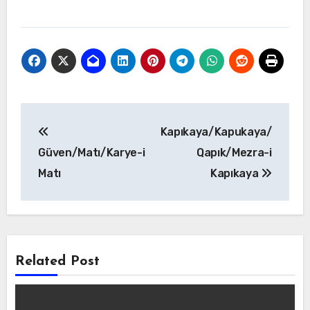
Yazı
Kapıkaya/Kapukaya/
gezinmesi
Güven/Matı/Karye-i
Qapık/Mezra-i
Matı
Kapıkaya
Related Post