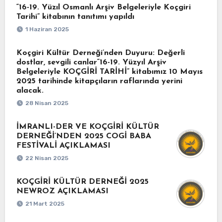
“16-19. Yüzıl Osmanlı Arşiv Belgeleriyle Koçgiri
Tarihi” kitabının tanıtımı yapıldı
1 Haziran 2025
Koçgiri Kültür Derneği’nden Duyuru: Değerli
dostlar, sevgili canlar“16-19. Yüzyıl Arşiv
Belgeleriyle KOÇGİRİ TARİHİ” kitabımız 10 Mayıs
2025 tarihinde kitapçıların raflarında yerini
alacak.
28 Nisan 2025
İMRANLI-DER VE KOÇGİRİ KÜLTÜR
DERNEĞİ’NDEN 2025 COGİ BABA
FESTİVALİ AÇIKLAMASI
22 Nisan 2025
KOÇGİRİ KÜLTÜR DERNEĞİ 2025
NEWROZ AÇIKLAMASI
21 Mart 2025