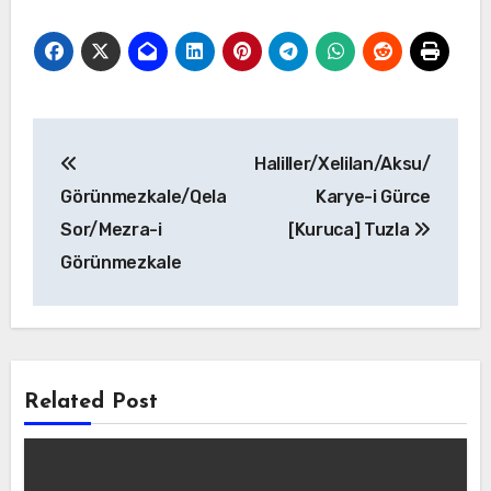
Yazı
Haliller/Xelilan/Aksu/
gezinmesi
Görünmezkale/Qela
Karye-i Gürce
Sor/Mezra-i
[Kuruca] Tuzla
Görünmezkale
Related Post