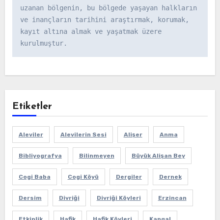
uzanan bölgenin, bu bölgede yaşayan halkların 
ve inançların tarihini araştırmak, korumak, 
kayıt altına almak ve yaşatmak üzere 
kurulmuştur.
Etiketler
Aleviler
Alevilerin Sesi
Alişer
Anma
Bibliyografya
Bilinmeyen
Büyük Alişan Bey
Cogi Baba
Cogi Köyü
Dergiler
Dernek
Dersim
Divriği
Divriği Köyleri
Erzincan
Etkinlik
Hafik
Hafik Köyleri
Kangal