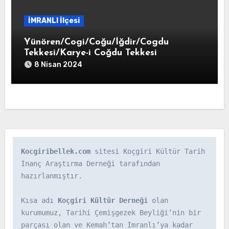
İMRANLI İlçesi
Yünören/Cogi/Coğu/İğdir/Cogdu
Tekkesi/Karye-i Coğdu Tekkesi
8 Nisan 2024
Kocgiribellek.com
 sitesi Koçgiri Kültür Tarih 
İnanç Araştırma Derneği tarafından 
hazırlanmıştır.

Kısa adı 
Koçgiri Kültür Derneği
 olan 
kurumumuz, Tarihi Çemişgezek Beyliği’nin bir 
parçası olan ve Kemah’tan İmranlı’ya kadar 