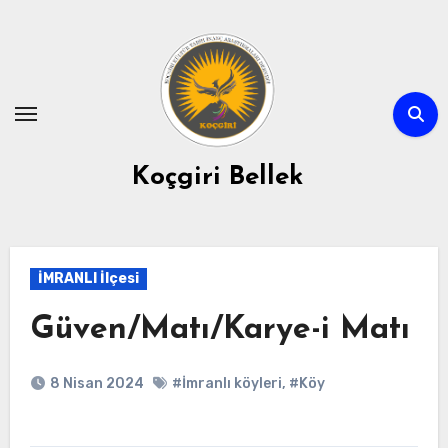
Skip
to
content
Koçgiri Bellek
İMRANLI İlçesi
Güven/Matı/Karye-i Matı
8 Nisan 2024
#İmranlı köyleri
,
#Köy