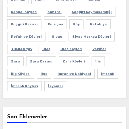
Kangal Köyleri
Kontrol
Koçgiri Kaymakamlığı
Koçgiri Kazası
Kuruçay
Köy
Refahiye
Refahiye Köyleri
Sivas
Sivas Merkez Köyleri
TBMM Arşiv
Ulaş
Ulaş Köyleri
Vakıflar
Zara
Zara Kazası
Zara Köyleri
İliç
İliç Köyleri
İlçe
İmraniye Nahiyesi
İmranlı
İmranlı Köyleri
İsyanlar
Son Eklenenler