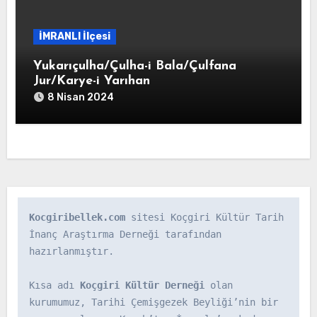
İMRANLI İlçesi
Yukarıçulha/Çulha-i Bala/Çulfana
Jur/Karye-i Yarıhan
8 Nisan 2024
Kocgiribellek.com
 sitesi Koçgiri Kültür Tarih 
İnanç Araştırma Derneği tarafından 
hazırlanmıştır.

Kısa adı 
Koçgiri Kültür Derneği
 olan 
kurumumuz, Tarihi Çemişgezek Beyliği’nin bir 