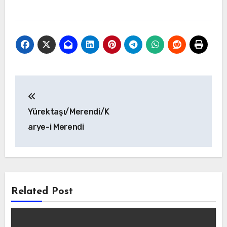
Yazı
gezinmesi
Yürektaşı/Merendi/K
arye-i Merendi
Related Post