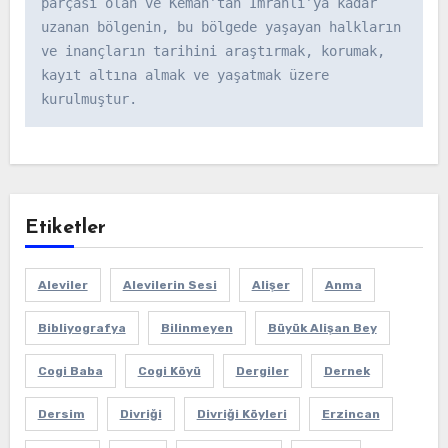
parçası olan ve Kemah’tan İmranlı’ya kadar 
uzanan bölgenin, bu bölgede yaşayan halkların 
ve inançların tarihini araştırmak, korumak, 
kayıt altına almak ve yaşatmak üzere 
kurulmuştur.
Etiketler
Aleviler
Alevilerin Sesi
Alişer
Anma
Bibliyografya
Bilinmeyen
Büyük Alişan Bey
Cogi Baba
Cogi Köyü
Dergiler
Dernek
Dersim
Divriği
Divriği Köyleri
Erzincan