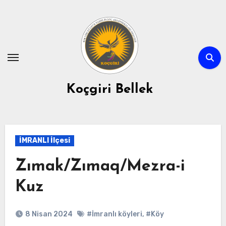
Skip
to
content
Koçgiri Bellek
İMRANLI İlçesi
Zımak/Zımaq/Mezra-i
Kuz
8 Nisan 2024
#İmranlı köyleri
,
#Köy