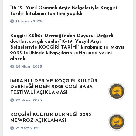
“16-19. Yüzıl Osmanlı Arşiv Belgeleriyle Koçgiri
Tarihi” kitabının tanıtımı yapıldı
1 Haziran 2025
Koçgiri Kültür Derneği’nden Duyuru: Değerli
dostlar, sevgili canlar“16-19. Yüzyıl Arşiv
Belgeleriyle KOÇGİRİ TARİHİ” kitabımız 10 Mayıs
2025 tarihinde kitapçıların raflarında yerini
alacak.
28 Nisan 2025
İMRANLI-DER VE KOÇGİRİ KÜLTÜR
DERNEĞİ’NDEN 2025 COGİ BABA
FESTİVALİ AÇIKLAMASI
22 Nisan 2025
KOÇGİRİ KÜLTÜR DERNEĞİ 2025
NEWROZ AÇIKLAMASI
21 Mart 2025