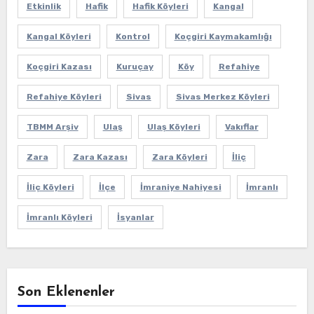
Etkinlik
Hafik
Hafik Köyleri
Kangal
Kangal Köyleri
Kontrol
Koçgiri Kaymakamlığı
Koçgiri Kazası
Kuruçay
Köy
Refahiye
Refahiye Köyleri
Sivas
Sivas Merkez Köyleri
TBMM Arşiv
Ulaş
Ulaş Köyleri
Vakıflar
Zara
Zara Kazası
Zara Köyleri
İliç
İliç Köyleri
İlçe
İmraniye Nahiyesi
İmranlı
İmranlı Köyleri
İsyanlar
Son Eklenenler