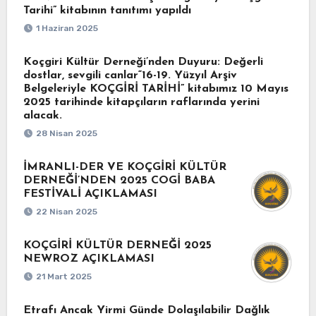
Tarihi” kitabının tanıtımı yapıldı
1 Haziran 2025
Koçgiri Kültür Derneği’nden Duyuru: Değerli
dostlar, sevgili canlar“16-19. Yüzyıl Arşiv
Belgeleriyle KOÇGİRİ TARİHİ” kitabımız 10 Mayıs
2025 tarihinde kitapçıların raflarında yerini
alacak.
28 Nisan 2025
İMRANLI-DER VE KOÇGİRİ KÜLTÜR
DERNEĞİ’NDEN 2025 COGİ BABA
FESTİVALİ AÇIKLAMASI
22 Nisan 2025
KOÇGİRİ KÜLTÜR DERNEĞİ 2025
NEWROZ AÇIKLAMASI
21 Mart 2025
Etrafı Ancak Yirmi Günde Dolaşılabilir Dağlık