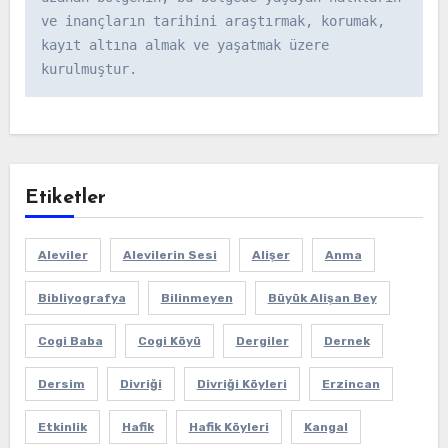
ve inançların tarihini araştırmak, korumak, 
kayıt altına almak ve yaşatmak üzere 
kurulmuştur.
Etiketler
Aleviler
Alevilerin Sesi
Alişer
Anma
Bibliyografya
Bilinmeyen
Büyük Alişan Bey
Cogi Baba
Cogi Köyü
Dergiler
Dernek
Dersim
Divriği
Divriği Köyleri
Erzincan
Etkinlik
Hafik
Hafik Köyleri
Kangal