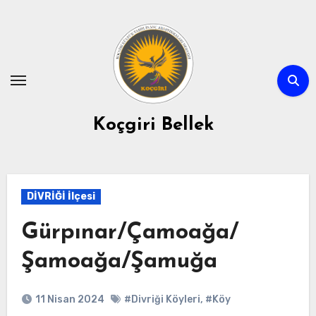
Skip
to
content
Koçgiri Bellek
DİVRİĞİ İlçesi
Gürpınar/Çamoağa/
Şamoağa/Şamuğa
11 Nisan 2024
#Divriği Köyleri
,
#Köy