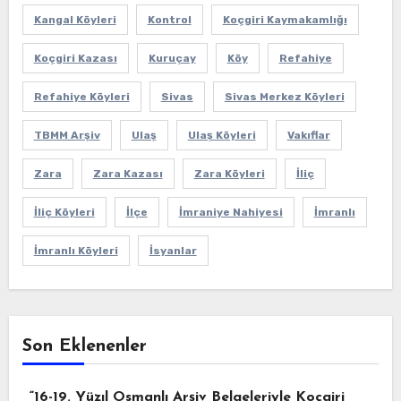
Kangal Köyleri
Kontrol
Koçgiri Kaymakamlığı
Koçgiri Kazası
Kuruçay
Köy
Refahiye
Refahiye Köyleri
Sivas
Sivas Merkez Köyleri
TBMM Arşiv
Ulaş
Ulaş Köyleri
Vakıflar
Zara
Zara Kazası
Zara Köyleri
İliç
İliç Köyleri
İlçe
İmraniye Nahiyesi
İmranlı
İmranlı Köyleri
İsyanlar
Son Eklenenler
“16-19. Yüzıl Osmanlı Arşiv Belgeleriyle Koçgiri