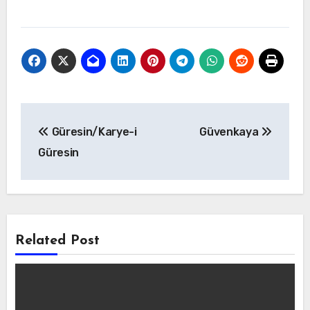
Yazı
Güresin/Karye-i
Güvenkaya
gezinmesi
Güresin
Related Post