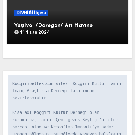
DİVRİĞİ İlçesi
Yeşilyol /Daregan/ Arı Havine
11 Nisan 2024
Kocgiribellek.com
 sitesi Koçgiri Kültür Tarih 
İnanç Araştırma Derneği tarafından 
hazırlanmıştır.

Kısa adı 
Koçgiri Kültür Derneği
 olan 
kurumumuz, Tarihi Çemişgezek Beyliği’nin bir 
parçası olan ve Kemah’tan İmranlı’ya kadar 
uzanan bölgenin, bu bölgede yaşayan halkların 