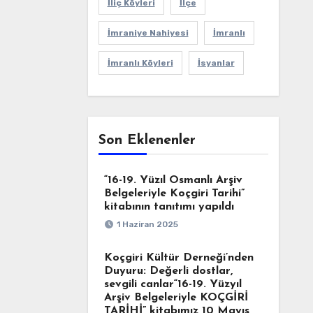
İliç Köyleri
İlçe
İmraniye Nahiyesi
İmranlı
İmranlı Köyleri
İsyanlar
Son Eklenenler
“16-19. Yüzıl Osmanlı Arşiv
Belgeleriyle Koçgiri Tarihi”
kitabının tanıtımı yapıldı
1 Haziran 2025
Koçgiri Kültür Derneği’nden
Duyuru: Değerli dostlar,
sevgili canlar“16-19. Yüzyıl
Arşiv Belgeleriyle KOÇGİRİ
TARİHİ” kitabımız 10 Mayıs