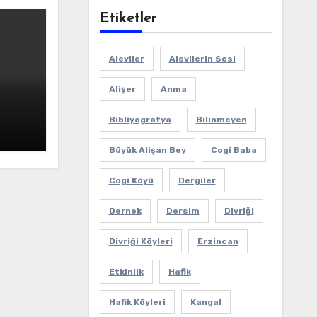
Etiketler
Aleviler
Alevilerin Sesi
Alişer
Anma
ı
Bibliyografya
Bilinmeyen
Büyük Alişan Bey
Cogi Baba
Cogi Köyü
Dergiler
Dernek
Dersim
Divriği
Divriği Köyleri
Erzincan
Etkinlik
Hafik
Hafik Köyleri
Kangal