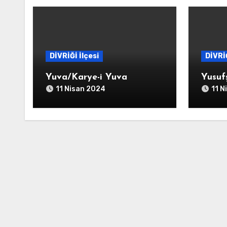
DİVRİĞİ İlçesi
DİVRİĞ
Yuva/Karye-i Yuva
Yusuf
11 Nisan 2024
11 N