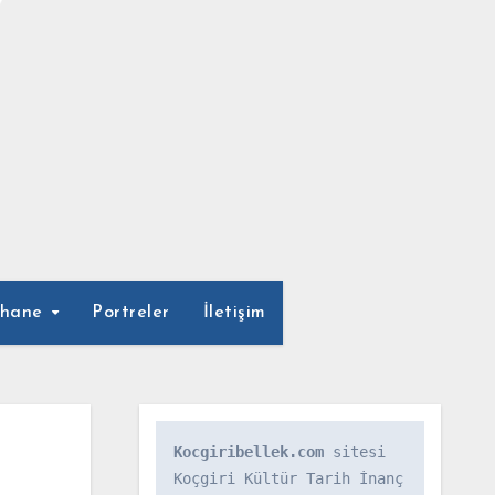
phane
Portreler
İletişim
Kocgiribellek.com
 sitesi 
Koçgiri Kültür Tarih İnanç 