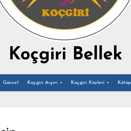
Koçgiri Bellek
Güncel
Koçgiri Arşivi
Koçgiri Köyleri
Kütü