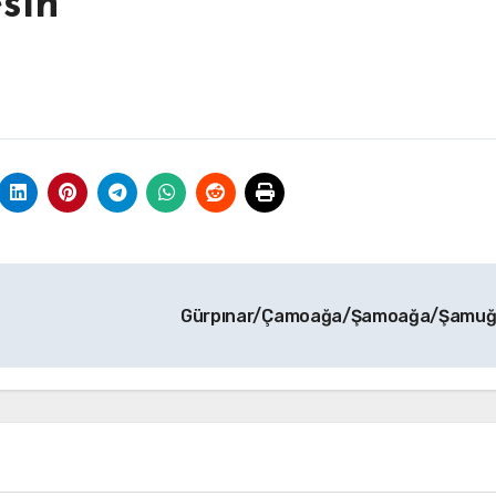
sin
Gürpınar/Çamoağa/Şamoağa/Şamu