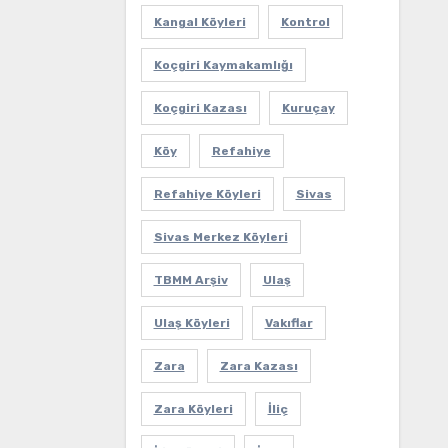
Kangal Köyleri
Kontrol
Koçgiri Kaymakamlığı
Koçgiri Kazası
Kuruçay
Köy
Refahiye
Refahiye Köyleri
Sivas
Sivas Merkez Köyleri
TBMM Arşiv
Ulaş
Ulaş Köyleri
Vakıflar
Zara
Zara Kazası
Zara Köyleri
İliç