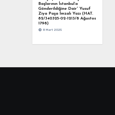
Başlarının İstanbul’a
Gönderildiğine Dair” Yusuf
Ziya Paşa İmzalı Yazı (HAT.
82/340325-02-1213/8 Ağustos
1798)
8 Mart 2025