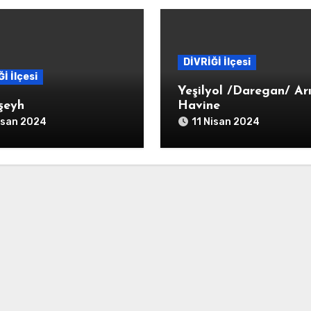
DİVRİĞİ İlçesi
İ İlçesi
Yeşilyol /Daregan/ Ar
şeyh
Havine
isan 2024
11 Nisan 2024