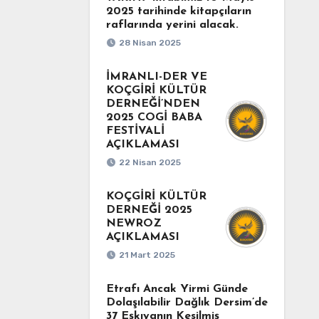
2025 tarihinde kitapçıların
raflarında yerini alacak.
28 Nisan 2025
İMRANLI-DER VE
KOÇGİRİ KÜLTÜR
DERNEĞİ’NDEN
2025 COGİ BABA
FESTİVALİ
AÇIKLAMASI
22 Nisan 2025
KOÇGİRİ KÜLTÜR
DERNEĞİ 2025
NEWROZ
AÇIKLAMASI
21 Mart 2025
Etrafı Ancak Yirmi Günde
Dolaşılabilir Dağlık Dersim’de
37 Eşkıyanın Kesilmiş