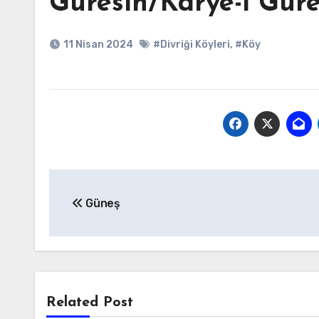
Güresin/Karye-i Güre
11 Nisan 2024
#Divriği Köyleri
,
#Köy
Yazı
Güneş
gezinmesi
Related Post