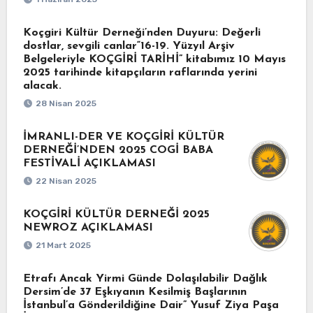
Koçgiri Kültür Derneği’nden Duyuru: Değerli
dostlar, sevgili canlar“16-19. Yüzyıl Arşiv
Belgeleriyle KOÇGİRİ TARİHİ” kitabımız 10 Mayıs
2025 tarihinde kitapçıların raflarında yerini
alacak.
28 Nisan 2025
İMRANLI-DER VE KOÇGİRİ KÜLTÜR
DERNEĞİ’NDEN 2025 COGİ BABA
FESTİVALİ AÇIKLAMASI
22 Nisan 2025
KOÇGİRİ KÜLTÜR DERNEĞİ 2025
NEWROZ AÇIKLAMASI
21 Mart 2025
Etrafı Ancak Yirmi Günde Dolaşılabilir Dağlık
Dersim’de 37 Eşkıyanın Kesilmiş Başlarının
İstanbul’a Gönderildiğine Dair” Yusuf Ziya Paşa