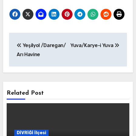
Yazı
Yeşilyol /Daregan/
Yuva/Karye-i Yuva
gezinmesi
Arı Havine
Related Post
DİVRİĞİ İlçesi