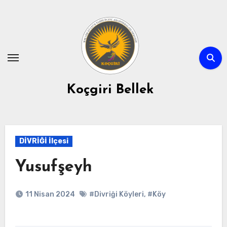
Skip
to
content
Koçgiri Bellek
DİVRİĞİ İlçesi
Yusufşeyh
11 Nisan 2024
#Divriği Köyleri
,
#Köy