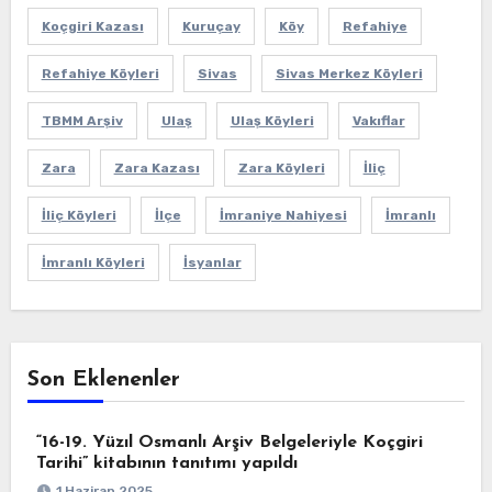
Koçgiri Kazası
Kuruçay
Köy
Refahiye
Refahiye Köyleri
Sivas
Sivas Merkez Köyleri
TBMM Arşiv
Ulaş
Ulaş Köyleri
Vakıflar
Zara
Zara Kazası
Zara Köyleri
İliç
İliç Köyleri
İlçe
İmraniye Nahiyesi
İmranlı
İmranlı Köyleri
İsyanlar
Son Eklenenler
“16-19. Yüzıl Osmanlı Arşiv Belgeleriyle Koçgiri
Tarihi” kitabının tanıtımı yapıldı
1 Haziran 2025