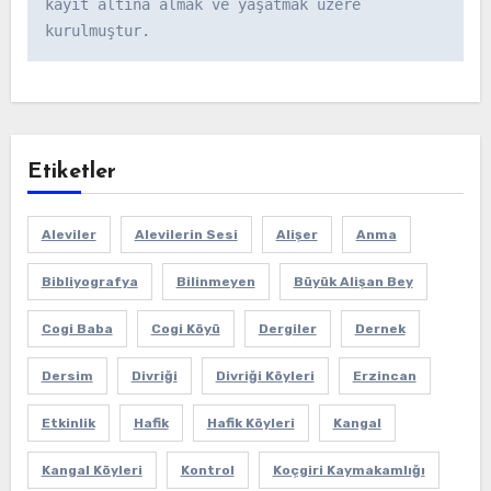
kayıt altına almak ve yaşatmak üzere 
kurulmuştur.
Etiketler
Aleviler
Alevilerin Sesi
Alişer
Anma
Bibliyografya
Bilinmeyen
Büyük Alişan Bey
Cogi Baba
Cogi Köyü
Dergiler
Dernek
Dersim
Divriği
Divriği Köyleri
Erzincan
Etkinlik
Hafik
Hafik Köyleri
Kangal
Kangal Köyleri
Kontrol
Koçgiri Kaymakamlığı