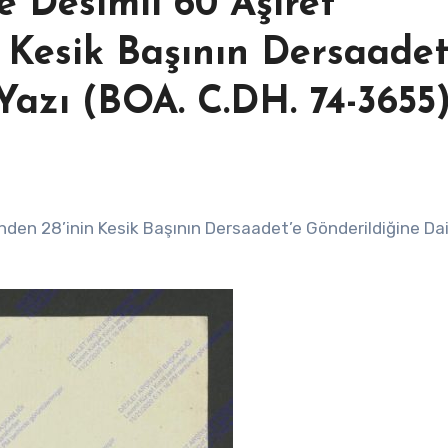
 Desimli 60 Aşiret
n Kesik Başının Dersaadet
Yazı (BOA. C.DH. 74-3655