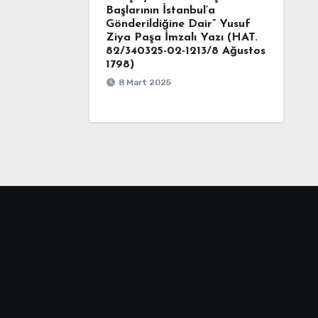
Başlarının İstanbul’a
Gönderildiğine Dair” Yusuf
Ziya Paşa İmzalı Yazı (HAT.
82/340325-02-1213/8 Ağustos
1798)
8 Mart 2025