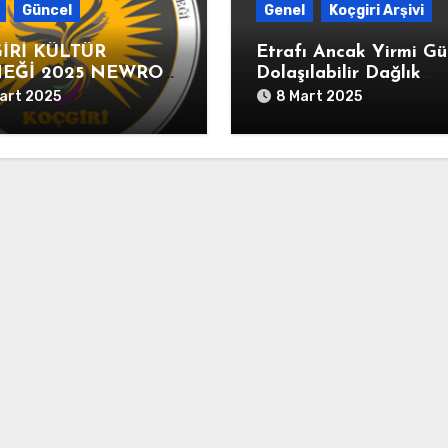
Güncel
Genel
Koçgiri Arşivi
İRİ KÜLTÜR
Etrafı Ancak Yirmi G
EĞİ 2025 NEWROZ
Dolaşılabilir Dağlık
LAMASI
Dersim’de 37 Eşkıyanı
art 2025
8 Mart 2025
Kesilmiş Başlarının
İstanbul’a Gönderildiğ
Dair” Yusuf Ziya Paşa
İmzalı Yazı (HAT.
82/340325-02-1213/8
Ağustos 1798)