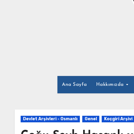
Ana Sayfa
Hakkımızda
Devlet Arşivleri - Osmanlı
Genel
Koçgiri Arşivi