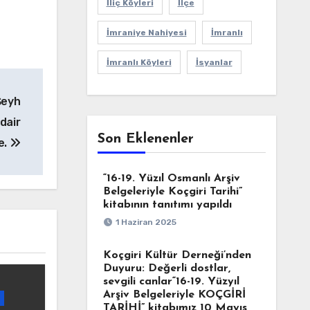
İliç Köyleri
İlçe
İmraniye Nahiyesi
İmranlı
İmranlı Köyleri
İsyanlar
Şeyh
 dair
Son Eklenenler
e.
“16-19. Yüzıl Osmanlı Arşiv
Belgeleriyle Koçgiri Tarihi”
kitabının tanıtımı yapıldı
1 Haziran 2025
Koçgiri Kültür Derneği’nden
Duyuru: Değerli dostlar,
sevgili canlar“16-19. Yüzyıl
Arşiv Belgeleriyle KOÇGİRİ
TARİHİ” kitabımız 10 Mayıs