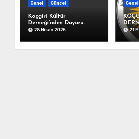
Genel
Güncel
Genel
Koçgiri Kültür
KOÇG
Derneği’nden Duyuru:
DERN
Değerli dostlar, sevgili
AÇIK
28 Nisan 2025
21 M
canlar“16-19. Yüzyıl Arşiv
Belgeleriyle KOÇGİRİ
TARİHİ” kitabımız 10
Mayıs 2025 tarihinde
kitapçıların raflarında
yerini alacak.