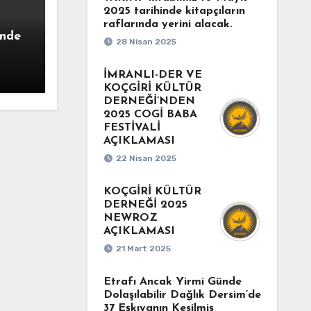
2025 tarihinde kitapçıların
raflarında yerini alacak.
ünde
28 Nisan 2025
n
İMRANLI-DER VE
KOÇGİRİ KÜLTÜR
ine
DERNEĞİ’NDEN
2025 COGİ BABA
FESTİVALİ
AÇIKLAMASI
22 Nisan 2025
KOÇGİRİ KÜLTÜR
DERNEĞİ 2025
NEWROZ
AÇIKLAMASI
21 Mart 2025
Etrafı Ancak Yirmi Günde
Dolaşılabilir Dağlık Dersim’de
37 Eşkıyanın Kesilmiş