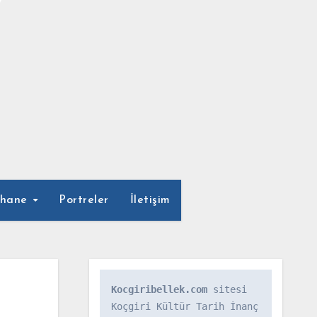
phane
Portreler
İletişim
Kocgiribellek.com
 sitesi 
Koçgiri Kültür Tarih İnanç 