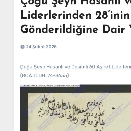
Çoğu Şeyh Hasanlı ve
Liderlerinden 28’ini
Gönderildiğine Dair 
24 Şubat 2025
Çoğu Şeyh Hasanlı ve Desimli 60 Aşiret Liderlerinden 28’inin Kesik Başının Dersaadet’e Gönderildiğine Dair Yazı
(BOA. C.DH. 74-3655)