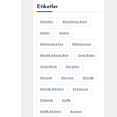
Etiketler
Aleviler
Alevilerin Sesi
Alişer
Anma
Bibliyografya
Bilinmeyen
Büyük Alişan Bey
Cogi Baba
Cogi Köyü
Dergiler
Dernek
Dersim
Divriği
Divriği Köyleri
Erzincan
Etkinlik
Hafik
Hafik Köyleri
Kangal