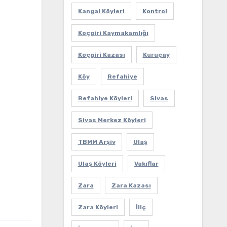
Kangal Köyleri
Kontrol
Koçgiri Kaymakamlığı
Koçgiri Kazası
Kuruçay
Köy
Refahiye
Refahiye Köyleri
Sivas
Sivas Merkez Köyleri
TBMM Arşiv
Ulaş
Ulaş Köyleri
Vakıflar
Zara
Zara Kazası
Zara Köyleri
İliç