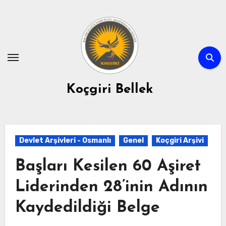
Skip
to
content
Koçgiri Bellek
Devlet Arşivleri - Osmanlı
Genel
Koçgiri Arşivi
Başları Kesilen 60 Aşiret
Liderinden 28’inin Adının
Kaydedildiği Belge