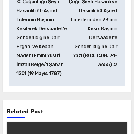
Çoğunluğu Şeyh
Çoğu Şeyh Hasanlı ve
gezinmesi
Hasanlılı 60 Aşiret
Desimli 60 Aşiret
Liderinin Başının
Liderlerinden 28’inin
Kesilerek Dersaadet’e
Kesik Başının
Gönderildiğine Dair
Dersaadet’e
Ergani ve Keban
Gönderildiğine Dair
Madeni Emini Yusuf
Yazı (BOA. C.DH. 74-
İmzalı Belge/1 Şaban
3655)
1201 (19 Mayıs 1787)
Related Post