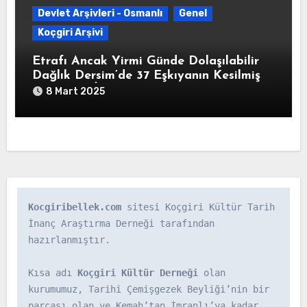
Devlet Arşivleri - Osmanlı
Genel
Koçgiri Arşivi
Etrafı Ancak Yirmi Günde Dolaşılabilir
Dağlık Dersim’de 37 Eşkıyanın Kesilmiş
Başlarının İstanbul’a Gönderildiğine
8 Mart 2025
Dair” Yusuf Ziya Paşa İmzalı Yazı (HAT.
82/340325-02-1213/8 Ağustos 1798)
Kocgiribellek.com
 sitesi Koçgiri Kültür Tarih 
İnanç Araştırma Derneği tarafından 
hazırlanmıştır.

Kısa adı 
Koçgiri Kültür Derneği
 olan 
kurumumuz, Tarihi Çemişgezek Beyliği’nin bir 
parçası olan ve Kemah’tan İmranlı’ya kadar 