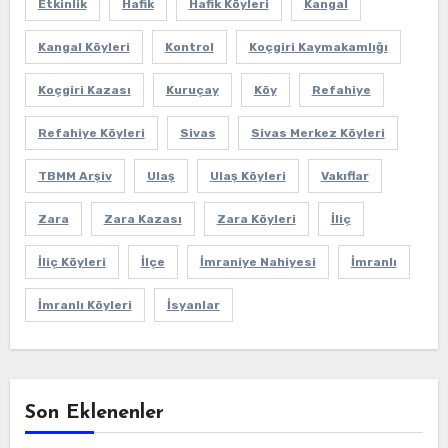
Etkinlik
Hafik
Hafik Köyleri
Kangal
Kangal Köyleri
Kontrol
Koçgiri Kaymakamlığı
Koçgiri Kazası
Kuruçay
Köy
Refahiye
Refahiye Köyleri
Sivas
Sivas Merkez Köyleri
TBMM Arşiv
Ulaş
Ulaş Köyleri
Vakıflar
Zara
Zara Kazası
Zara Köyleri
İliç
İliç Köyleri
İlçe
İmraniye Nahiyesi
İmranlı
İmranlı Köyleri
İsyanlar
Son Eklenenler