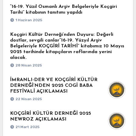
“16-19. Yüzıl Osmanlı Arşiv Belgeleriyle Koçgiri
Tarihi” kitabının tanıtımı yapıldı
1 Haziran 2025
Koçgiri Kültür Derneği’nden Duyuru: Değerli
dostlar, sevgili canlar“16-19. Yüzyıl Arşiv
Belgeleriyle KOÇGİRİ TARİHİ” kitabımız 10 Mayıs
2025 tarihinde kitapçıların raflarında yerini
alacak.
28 Nisan 2025
İMRANLI-DER VE KOÇGİRİ KÜLTÜR
DERNEĞİ’NDEN 2025 COGİ BABA
FESTİVALİ AÇIKLAMASI
22 Nisan 2025
KOÇGİRİ KÜLTÜR DERNEĞİ 2025
NEWROZ AÇIKLAMASI
21 Mart 2025