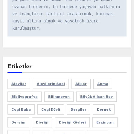
uzanan bölgenin, bu bölgede yaşayan halkların 
ve inançların tarihini araştırmak, korumak, 
kayıt altına almak ve yaşatmak üzere 
kurulmuştur.
Etiketler
Aleviler
Alevilerin Sesi
Alişer
Anma
Bibliyografya
Bilinmeyen
Büyük Alişan Bey
Cogi Baba
Cogi Köyü
Dergiler
Dernek
Dersim
Divriği
Divriği Köyleri
Erzincan