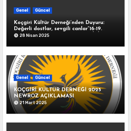
Genel
Güncel
Koçgiri Kültür Derneği’nden Duyuru:
Değerli dostlar, sevgili canlar“16-19.
Yüzyıl Arşiv Belgeleriyle KOÇGİRİ
28 Nisan 2025
TARİHİ” kitabımız 10 Mayıs 2025
tarihinde kitapçıların raflarında yerini
alacak.
Genel
Güncel
KOÇGİRİ KÜLTÜR DERNEĞİ 2025
NEWROZ AÇIKLAMASI
21 Mart 2025