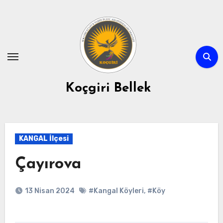
Skip
to
content
Koçgiri Bellek
KANGAL İlçesi
Çayırova
13 Nisan 2024
#Kangal Köyleri
,
#Köy