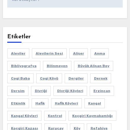
Etiketler
Aleviler
Alevilerin Sesi
Alişer
Anma
Bibliyografya
Bilinmeyen
Büyük Alişan Bey
Cogi Baba
Cogi Köyü
Dergiler
Dernek
Dersim
Divriği
Divriği Köyleri
Erzincan
Etkinlik
Hafik
Hafik Köyleri
Kangal
Kangal Köyleri
Kontrol
Koçgiri Kaymakamlığı
Koçgiri Kazası
Kuruçay
Köy
Refahiye