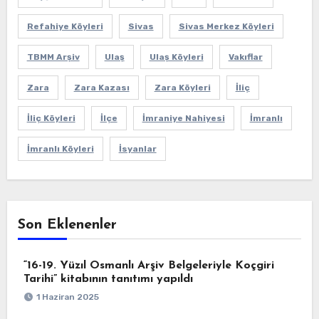
Refahiye Köyleri
Sivas
Sivas Merkez Köyleri
TBMM Arşiv
Ulaş
Ulaş Köyleri
Vakıflar
Zara
Zara Kazası
Zara Köyleri
İliç
İliç Köyleri
İlçe
İmraniye Nahiyesi
İmranlı
İmranlı Köyleri
İsyanlar
Son Eklenenler
“16-19. Yüzıl Osmanlı Arşiv Belgeleriyle Koçgiri
Tarihi” kitabının tanıtımı yapıldı
1 Haziran 2025