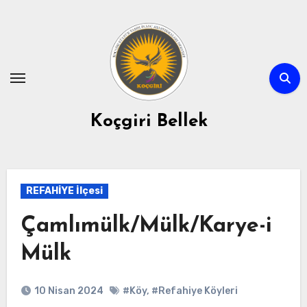
Skip
to
content
Koçgiri Bellek
REFAHİYE İlçesi
Çamlımülk/Mülk/Karye-i
Mülk
10 Nisan 2024
#Köy
,
#Refahiye Köyleri