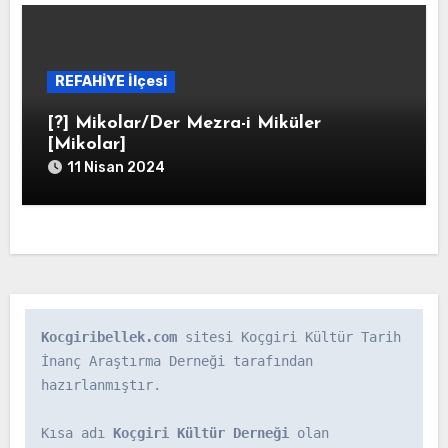
REFAHİYE İlçesi
[?] Mikolar/Der Mezra-i Miküler
[Mikolar]
11 Nisan 2024
Kocgiribellek.com
 sitesi Koçgiri Kültür Tarih 
İnanç Araştırma Derneği tarafından 
hazırlanmıştır.

Kısa adı 
Koçgiri Kültür Derneği
 olan 