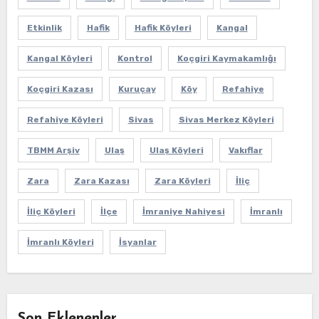
Etkinlik
Hafik
Hafik Köyleri
Kangal
Kangal Köyleri
Kontrol
Koçgiri Kaymakamlığı
Koçgiri Kazası
Kuruçay
Köy
Refahiye
Refahiye Köyleri
Sivas
Sivas Merkez Köyleri
TBMM Arşiv
Ulaş
Ulaş Köyleri
Vakıflar
Zara
Zara Kazası
Zara Köyleri
İliç
İliç Köyleri
İlçe
İmraniye Nahiyesi
İmranlı
İmranlı Köyleri
İsyanlar
Son Eklenenler