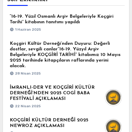
“16-19. Yüzıl Osmanlı Arşiv Belgeleriyle Koçgiri
Tarihi” kitabının tanıtımı yapıldı
1 Haziran 2025
Koçgiri Kültür Derneği’nden Duyuru: Değerli
dostlar, sevgili canlar“16-19. Yüzyıl Arşiv
Belgeleriyle KOÇGİRİ TARİHİ” kitabımız 10 Mayıs
2025 tarihinde kitapçıların raflarında yerini
alacak.
28 Nisan 2025
İMRANLI-DER VE KOÇGİRİ KÜLTÜR
DERNEĞİ’NDEN 2025 COGİ BABA
FESTİVALİ AÇIKLAMASI
22 Nisan 2025
KOÇGİRİ KÜLTÜR DERNEĞİ 2025
NEWROZ AÇIKLAMASI