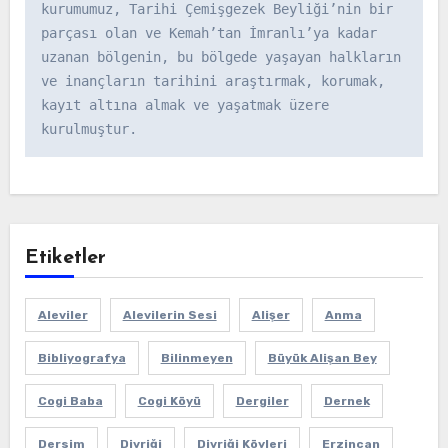
kurumumuz, Tarihi Çemişgezek Beyliği’nin bir 
parçası olan ve Kemah’tan İmranlı’ya kadar 
uzanan bölgenin, bu bölgede yaşayan halkların 
ve inançların tarihini araştırmak, korumak, 
kayıt altına almak ve yaşatmak üzere 
kurulmuştur.
Etiketler
Aleviler
Alevilerin Sesi
Alişer
Anma
Bibliyografya
Bilinmeyen
Büyük Alişan Bey
Cogi Baba
Cogi Köyü
Dergiler
Dernek
Dersim
Divriği
Divriği Köyleri
Erzincan