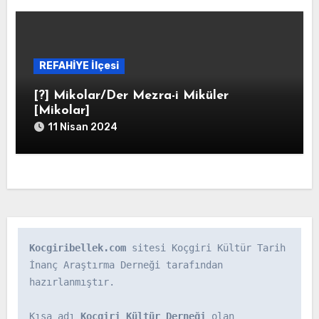
REFAHİYE İlçesi
[?] Mikolar/Der Mezra-i Miküler
[Mikolar]
11 Nisan 2024
Kocgiribellek.com
 sitesi Koçgiri Kültür Tarih 
İnanç Araştırma Derneği tarafından 
hazırlanmıştır.

Kısa adı 
Koçgiri Kültür Derneği
 olan 