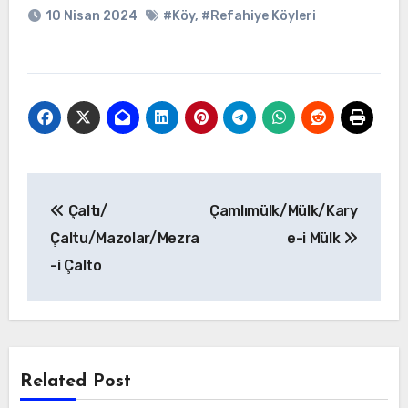
10 Nisan 2024
#Köy
,
#Refahiye Köyleri
Yazı
Çaltı/
Çamlımülk/Mülk/Kary
gezinmesi
Çaltu/Mazolar/Mezra
e-i Mülk
-i Çalto
Related Post