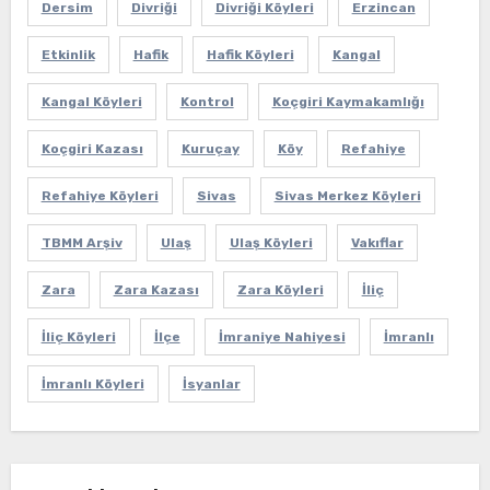
Dersim
Divriği
Divriği Köyleri
Erzincan
Etkinlik
Hafik
Hafik Köyleri
Kangal
Kangal Köyleri
Kontrol
Koçgiri Kaymakamlığı
Koçgiri Kazası
Kuruçay
Köy
Refahiye
Refahiye Köyleri
Sivas
Sivas Merkez Köyleri
TBMM Arşiv
Ulaş
Ulaş Köyleri
Vakıflar
Zara
Zara Kazası
Zara Köyleri
İliç
İliç Köyleri
İlçe
İmraniye Nahiyesi
İmranlı
İmranlı Köyleri
İsyanlar