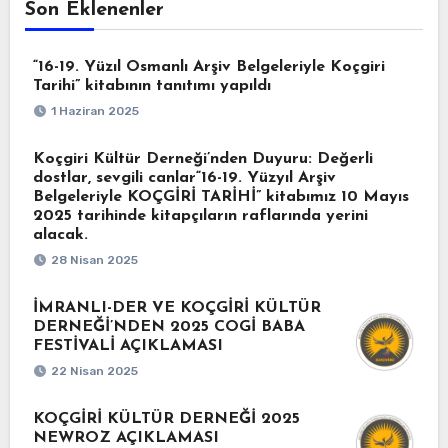
Son Eklenenler
“16-19. Yüzıl Osmanlı Arşiv Belgeleriyle Koçgiri
Tarihi” kitabının tanıtımı yapıldı
1 Haziran 2025
Koçgiri Kültür Derneği’nden Duyuru: Değerli
dostlar, sevgili canlar“16-19. Yüzyıl Arşiv
Belgeleriyle KOÇGİRİ TARİHİ” kitabımız 10 Mayıs
2025 tarihinde kitapçıların raflarında yerini
alacak.
28 Nisan 2025
İMRANLI-DER VE KOÇGİRİ KÜLTÜR
DERNEĞİ’NDEN 2025 COGİ BABA
FESTİVALİ AÇIKLAMASI
22 Nisan 2025
KOÇGİRİ KÜLTÜR DERNEĞİ 2025
NEWROZ AÇIKLAMASI