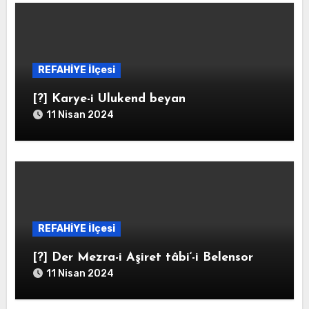
REFAHİYE İlçesi
[?] Karye-i Ulukend beyan
11 Nisan 2024
REFAHİYE İlçesi
[?] Der Mezra-i Aşiret tâbi‘-i Belensor
11 Nisan 2024