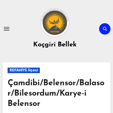
Skip
to
content
Koçgiri Bellek
REFAHİYE İlçesi
Çamdibi/Belensor/Balaso
r/Bilesordum/Karye-i
Belensor