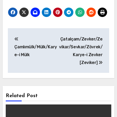
Yazı
Çatalçam/Zevker/Ze
gezinmesi
Çamlımülk/Mülk/Kary
vikar/Sevkar/Zövrek/
e-i Mülk
Karye-i Zevker
[Zeviker]
Related Post