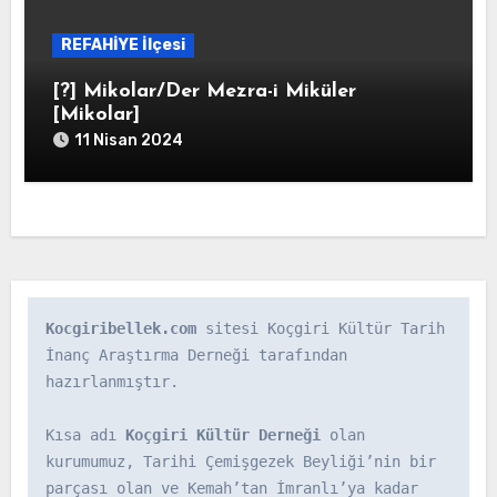
REFAHİYE İlçesi
[?] Mikolar/Der Mezra-i Miküler
[Mikolar]
11 Nisan 2024
Kocgiribellek.com
 sitesi Koçgiri Kültür Tarih 
İnanç Araştırma Derneği tarafından 
hazırlanmıştır.

Kısa adı 
Koçgiri Kültür Derneği
 olan 
kurumumuz, Tarihi Çemişgezek Beyliği’nin bir 
parçası olan ve Kemah’tan İmranlı’ya kadar 