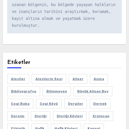
uzanan bölgenin, bu bölgede yaşayan halkların 
ve inançların tarihini araştırmak, korumak, 
kayıt altına almak ve yaşatmak üzere 
kurulmuştur.
Etiketler
Aleviler
Alevilerin Sesi
Alişer
Anma
Bibliyografya
Bilinmeyen
Büyük Alişan Bey
Cogi Baba
Cogi Köyü
Dergiler
Dernek
Dersim
Divriği
Divriği Köyleri
Erzincan
Etkinlik
Hafik
Hafik Köyleri
Kangal