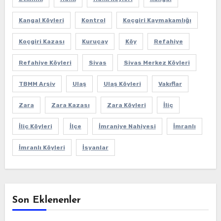
Kangal Köyleri
Kontrol
Koçgiri Kaymakamlığı
Koçgiri Kazası
Kuruçay
Köy
Refahiye
Refahiye Köyleri
Sivas
Sivas Merkez Köyleri
TBMM Arşiv
Ulaş
Ulaş Köyleri
Vakıflar
Zara
Zara Kazası
Zara Köyleri
İliç
İliç Köyleri
İlçe
İmraniye Nahiyesi
İmranlı
İmranlı Köyleri
İsyanlar
Son Eklenenler