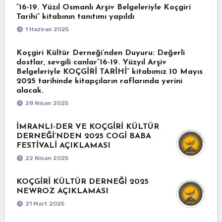
“16-19. Yüzıl Osmanlı Arşiv Belgeleriyle Koçgiri
Tarihi” kitabının tanıtımı yapıldı
1 Haziran 2025
Koçgiri Kültür Derneği’nden Duyuru: Değerli
dostlar, sevgili canlar“16-19. Yüzyıl Arşiv
Belgeleriyle KOÇGİRİ TARİHİ” kitabımız 10 Mayıs
2025 tarihinde kitapçıların raflarında yerini
alacak.
28 Nisan 2025
İMRANLI-DER VE KOÇGİRİ KÜLTÜR
DERNEĞİ’NDEN 2025 COGİ BABA
FESTİVALİ AÇIKLAMASI
22 Nisan 2025
KOÇGİRİ KÜLTÜR DERNEĞİ 2025
NEWROZ AÇIKLAMASI
21 Mart 2025