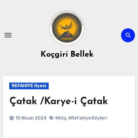
Skip
to
content
Koçgiri Bellek
REFAHİYE İlçesi
Çatak /Karye-i Çatak
10 Nisan 2024
#Köy
,
#Refahiye Köyleri