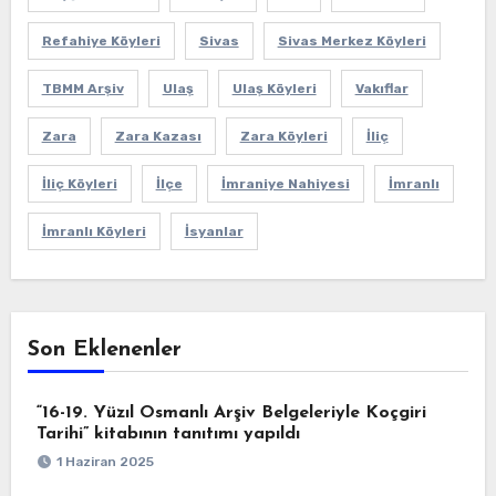
Refahiye Köyleri
Sivas
Sivas Merkez Köyleri
TBMM Arşiv
Ulaş
Ulaş Köyleri
Vakıflar
Zara
Zara Kazası
Zara Köyleri
İliç
İliç Köyleri
İlçe
İmraniye Nahiyesi
İmranlı
İmranlı Köyleri
İsyanlar
Son Eklenenler
“16-19. Yüzıl Osmanlı Arşiv Belgeleriyle Koçgiri
Tarihi” kitabının tanıtımı yapıldı
1 Haziran 2025