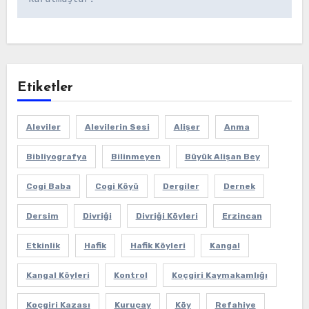
Etiketler
Aleviler
Alevilerin Sesi
Alişer
Anma
Bibliyografya
Bilinmeyen
Büyük Alişan Bey
Cogi Baba
Cogi Köyü
Dergiler
Dernek
Dersim
Divriği
Divriği Köyleri
Erzincan
Etkinlik
Hafik
Hafik Köyleri
Kangal
Kangal Köyleri
Kontrol
Koçgiri Kaymakamlığı
Koçgiri Kazası
Kuruçay
Köy
Refahiye