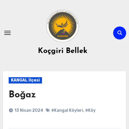
Skip
to
content
Koçgiri Bellek
KANGAL İlçesi
Boğaz
13 Nisan 2024
#Kangal Köyleri
,
#Köy