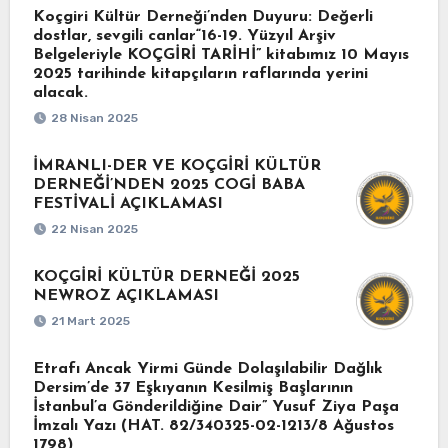
Koçgiri Kültür Derneği’nden Duyuru: Değerli
dostlar, sevgili canlar“16-19. Yüzyıl Arşiv
Belgeleriyle KOÇGİRİ TARİHİ” kitabımız 10 Mayıs
2025 tarihinde kitapçıların raflarında yerini
alacak.
28 Nisan 2025
İMRANLI-DER VE KOÇGİRİ KÜLTÜR
DERNEĞİ’NDEN 2025 COGİ BABA
FESTİVALİ AÇIKLAMASI
22 Nisan 2025
KOÇGİRİ KÜLTÜR DERNEĞİ 2025
NEWROZ AÇIKLAMASI
21 Mart 2025
Etrafı Ancak Yirmi Günde Dolaşılabilir Dağlık
Dersim’de 37 Eşkıyanın Kesilmiş Başlarının
İstanbul’a Gönderildiğine Dair” Yusuf Ziya Paşa
İmzalı Yazı (HAT. 82/340325-02-1213/8 Ağustos
1798)