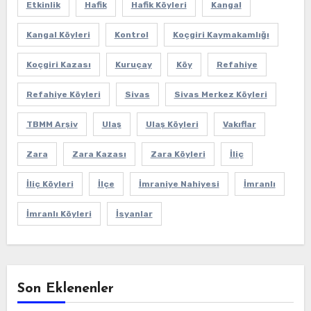
Etkinlik
Hafik
Hafik Köyleri
Kangal
Kangal Köyleri
Kontrol
Koçgiri Kaymakamlığı
Koçgiri Kazası
Kuruçay
Köy
Refahiye
Refahiye Köyleri
Sivas
Sivas Merkez Köyleri
TBMM Arşiv
Ulaş
Ulaş Köyleri
Vakıflar
Zara
Zara Kazası
Zara Köyleri
İliç
İliç Köyleri
İlçe
İmraniye Nahiyesi
İmranlı
İmranlı Köyleri
İsyanlar
Son Eklenenler