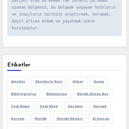
parçası olan ve Kemah’tan İmranlı’ya kadar 
uzanan bölgenin, bu bölgede yaşayan halkların 
ve inançların tarihini araştırmak, korumak, 
kayıt altına almak ve yaşatmak üzere 
kurulmuştur.
Etiketler
Aleviler
Alevilerin Sesi
Alişer
Anma
Bibliyografya
Bilinmeyen
Büyük Alişan Bey
Cogi Baba
Cogi Köyü
Dergiler
Dernek
Dersim
Divriği
Divriği Köyleri
Erzincan