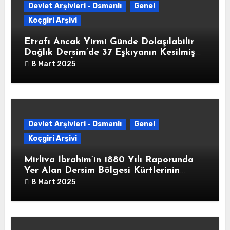
Devlet Arşivleri - Osmanlı
Genel
Koçgiri Arşivi
Etrafı Ancak Yirmi Günde Dolaşılabilir
Dağlık Dersim’de 37 Eşkıyanın Kesilmiş
Başlarının İstanbul’a Gönderildiğine
8 Mart 2025
Dair” Yusuf Ziya Paşa İmzalı Yazı (HAT.
82/340325-02-1213/8 Ağustos 1798)
Devlet Arşivleri - Osmanlı
Genel
Koçgiri Arşivi
Mirliva İbrahim’in 1880 Yılı Raporunda
Yer Alan Dersim Bölgesi Kürtlerinin
Parçası Olduğu Aşiretleri ve Her Bir
8 Mart 2025
Aşiretin Meskun Olduğu Yerler,
Ağalarının Adları ve Çıkarabilecekleri
Askeri Kuvveti Gösteren Tablo (H. 1296)