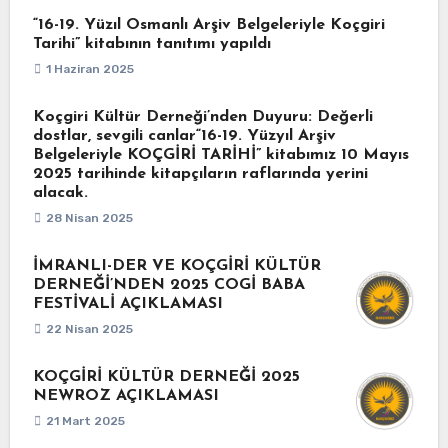
“16-19. Yüzıl Osmanlı Arşiv Belgeleriyle Koçgiri
Tarihi” kitabının tanıtımı yapıldı
1 Haziran 2025
Koçgiri Kültür Derneği’nden Duyuru: Değerli
dostlar, sevgili canlar“16-19. Yüzyıl Arşiv
Belgeleriyle KOÇGİRİ TARİHİ” kitabımız 10 Mayıs
2025 tarihinde kitapçıların raflarında yerini
alacak.
28 Nisan 2025
İMRANLI-DER VE KOÇGİRİ KÜLTÜR
DERNEĞİ’NDEN 2025 COGİ BABA
FESTİVALİ AÇIKLAMASI
22 Nisan 2025
KOÇGİRİ KÜLTÜR DERNEĞİ 2025
NEWROZ AÇIKLAMASI
21 Mart 2025