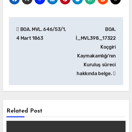
Yazı
BOA. MVL. 646/53/1,
BOA.
gezinmesi
4 Mart 1863
İ_MVL398_17322
Koçgiri
Kaymakamlığı’nın
Kuruluş süreci
hakkında belge.
Related Post