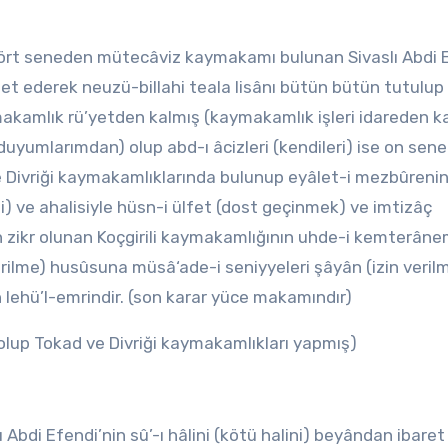
in dört seneden mütecâviz kaymakamı bulunan Sivaslı Abdi 
et ederek neuzü-billahi teala lisânı bütün bütün tutulup
makamlık rü’yetden kalmış (kaymakamlık işleri idareden ka
umlarımdan) olup abd-ı âcizleri (kendileri) ise on sen
Divriği kaymakamlıklarında bulunup eyâlet-i mezbûrenin 
i) ve ahalisiyle hüsn-i ülfet (dost geçinmek) ve imtizâç
ikr olunan Koçgirili kaymakamlığının uhde-i kemterâne
ilme) husûsuna müsâ‘ade-i seniyyeleri şâyân (izin veril
ehü’l-emrindir. (son karar yüce makamındır)
olup Tokad ve Divriği kaymakamlıkları yapmış)
Abdi Efendi’nin sû’-ı hâlini (kötü halini) beyândan ibaret