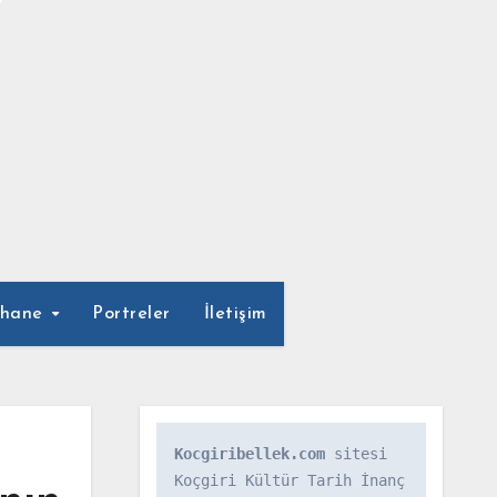
phane
Portreler
İletişim
Kocgiribellek.com
 sitesi 
Koçgiri Kültür Tarih İnanç 