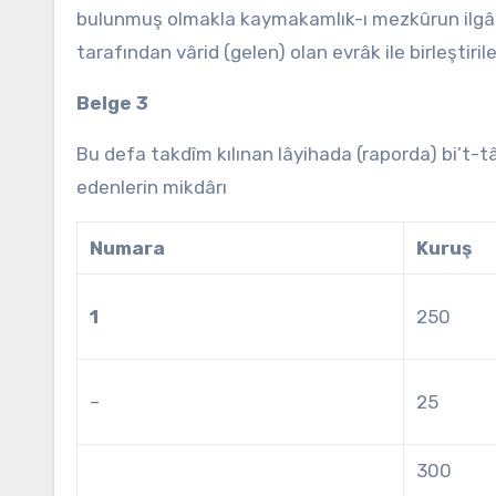
bulunmuş olmakla kaymakamlık-ı mezkûrun ilgâsı
tarafından vârid (gelen) olan evrâk ile birleştiri
Belge 3
Bu defa takdîm kılınan lâyihada (raporda) bi’t-t
edenlerin mikdârı
Numara
Kuruş
1
250
–
25
300