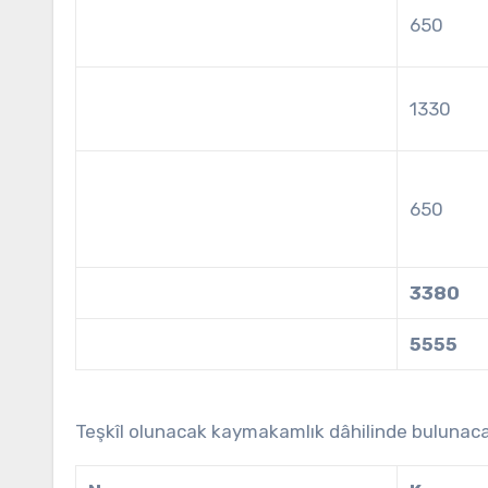
650
1330
650
3380
5555
Teşkîl olunacak kaymakamlık dâhilinde bulunac