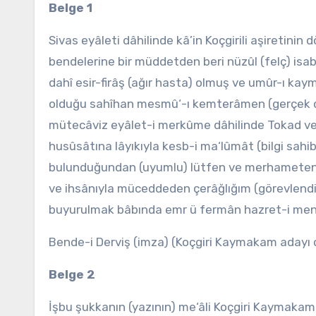
Belge 1
Sivas eyâleti dâhilinde kâ’in Koçgirili aşiretin
bendelerine bir müddetden beri nüzûl (felç) isab
dahî esir-firâş (ağır hasta) olmuş ve umûr-ı kay
olduğu sahîhan mesmû‘-ı kemterâmen (gerçek duy
mütecâviz eyâlet-i merkûme dâhilinde Tokad ve 
husûsâtına lâyıkıyla kesb-i ma‘lûmât (bilgi sahib
bulunduğundan (uyumlu) lütfen ve merhameten z
ve ihsânıyla müceddeden çerâğlığım (görevlendir
buyurulmak bâbında emr ü fermân hazret-i men l
Bende-i Derviş (imza) (Koçgiri Kaymakam adayı 
Belge 2
İşbu şukkanın (yazının) me‘âli Koçgiri Kaymakamı 