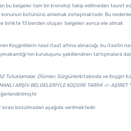
an bu belgeler tam bir kronoloji takip edilmeden tasnif ed
 konunun bütününü anlamak zorlaşmaktadır. Bu nedenle
ile birlikte 13 benden oluşan belgeleri ayrıca ele almak
n Koçgirililerin nasıl itaat altına alınacağı, bu itaatin nas
Kaymakamlığı’nın kuruluşunu şekillendiren tartışmalara dair
862 Tutuklamalar, Ölümler, Sürgünler
kitabında ve Koçgiri Kü
SMANLI ARŞİV BELGELERİYLE KOÇGİRİ TARİHİ -I- AŞİRET *
eğerlendirilmiştir
 sırası bozulmadan aşağıda verilmektedir.