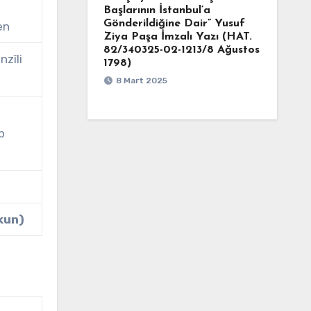
Başlarının İstanbul’a
Gönderildiğine Dair” Yusuf
en
Ziya Paşa İmzalı Yazı (HAT.
82/340325-02-1213/8 Ağustos
nzîli
1798)
8 Mart 2025
b
kun)