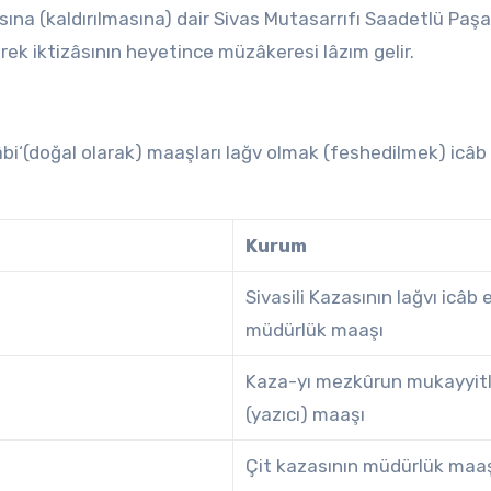
na (kaldırılmasına) dair Sivas Mutasarrıfı Saadetlü Paşa
lerek iktizâsının heyetince müzâkeresi lâzım gelir.
âbi‘(doğal olarak) maaşları lağv olmak (feshedilmek) icâb
Kurum
Sivasili Kazasının lağvı icâb
müdürlük maaşı
Kaza-yı mezkûrun mukayyitl
(yazıcı) maaşı
Çit kazasının müdürlük maa