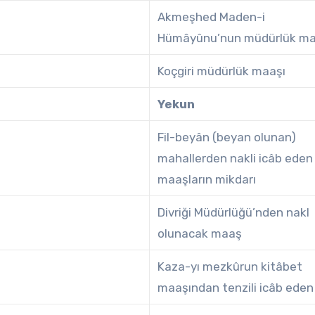
Akmeşhed Maden-i
Hümâyûnu’nun müdürlük ma
Koçgiri müdürlük maaşı
Yekun
Fil-beyân (beyan olunan)
mahallerden nakli icâb eden
maaşların mikdarı
Divriği Müdürlüğü’nden nakl
olunacak maaş
Kaza-yı mezkûrun kitâbet
maaşından tenzili icâb eden