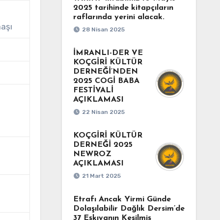
2025 tarihinde kitapçıların
raflarında yerini alacak.
aşı
28 Nisan 2025
İMRANLI-DER VE
KOÇGİRİ KÜLTÜR
DERNEĞİ’NDEN
2025 COGİ BABA
FESTİVALİ
AÇIKLAMASI
22 Nisan 2025
KOÇGİRİ KÜLTÜR
DERNEĞİ 2025
NEWROZ
AÇIKLAMASI
21 Mart 2025
Etrafı Ancak Yirmi Günde
Dolaşılabilir Dağlık Dersim’de
37 Eşkıyanın Kesilmiş