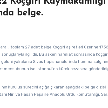
2 Koçgiri Kaymakamlığı’
nda belge.
ı, toplam 27 adet belge Koçgiri aşiretleri üzerine 1756 
 sonuçlarıyla ilgilidir. Bu askeri harekat sonrasında Koçgir
de geleni yakalanıp Sivas hapishanelerinde humma salgını
et mensubunun ise İstanbul’da kürek cezasına gönderildi
’nın kuruluş sürecini açığa çıkaran aşağıdaki belge dizisi 
tanı Mirliva Hasan Paşa ile Anadolu Ordu komutanlığı, Sar