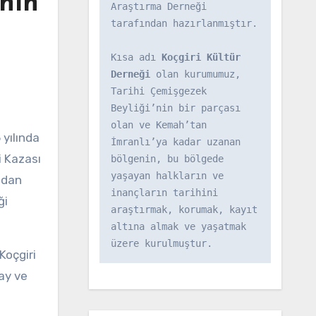
nın
Araştırma Derneği 
tarafından hazırlanmıştır.

Kısa adı 
Koçgiri Kültür 
Derneği
 olan kurumumuz, 
Tarihi Çemişgezek 
Beyliği’nin bir parçası 
olan ve Kemah’tan 
yılında
İmranlı’ya kadar uzanan 
i Kazası
bölgenin, bu bölgede 
yaşayan halkların ve 
ndan
inançların tarihini 
ği
araştırmak, korumak, kayıt 
altına almak ve yaşatmak 
üzere kurulmuştur.
Koçgiri
ay ve