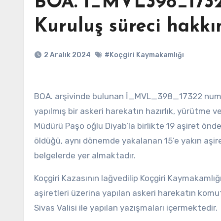
BOA. İ_MVL398_1732
Kuruluş süreci hakkı
2 Aralık 2024
#Koçgiri Kaymakamlığı
BOA. arşivinde bulunan İ_MVL_398_17322 numaral
yapılmış bir askeri harekatın hazırlık, yürütme ve
Müdürü Paşo oğlu Diyab’la birlikte 19 aşiret ön
öldüğü, aynı dönemde yakalanan 15’e yakın aşir
belgelerde yer almaktadır.
Koçgiri Kazasının lağvedilip Koçgiri Kaymakamlığı
aşiretleri üzerina yapılan askeri harekatın komu
Sivas Valisi ile yapılan yazışmaları içermektedir.