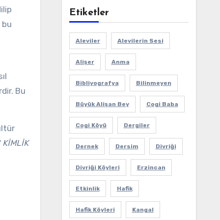
ilip
Etiketler
 bu
Aleviler
Alevilerin Sesi
Alişer
Anma
ıl
Bibliyografya
Bilinmeyen
dir. Bu
Büyük Alişan Bey
Cogi Baba
Cogi Köyü
Dergiler
ltür
 KİMLİK
Dernek
Dersim
Divriği
Divriği Köyleri
Erzincan
Etkinlik
Hafik
Hafik Köyleri
Kangal