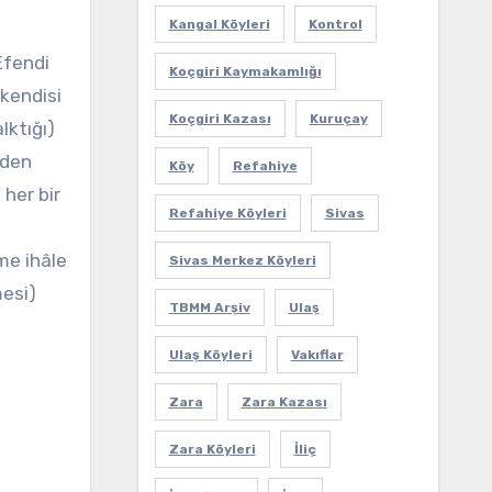
Kangal Köyleri
Kontrol
Efendi
Koçgiri Kaymakamlığı
 kendisi
Koçgiri Kazası
Kuruçay
lktığı)
eden
Köy
Refahiye
her bir
Refahiye Köyleri
Sivas
me ihâle
Sivas Merkez Köyleri
mesi)
TBMM Arşiv
Ulaş
Ulaş Köyleri
Vakıflar
Zara
Zara Kazası
Zara Köyleri
İliç