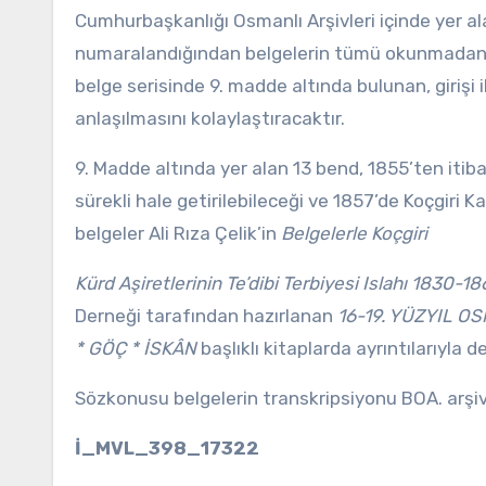
Cumhurbaşkanlığı Osmanlı Arşivleri içinde yer al
numaralandığından belgelerin tümü okunmadan
belge serisinde 9. madde altında bulunan, girişi 
anlaşılmasını kolaylaştıracaktır.
9. Madde altında yer alan 13 bend, 1855’ten itibare
sürekli hale getirilebileceği ve 1857’de Koçgiri 
belgeler Ali Rıza Çelik’in
Belgelerle Koçgiri
Kürd Aşiretlerinin Te’dibi Terbiyesi Islahı 1830-1
Derneği tarafından hazırlanan
16-19. YÜZYIL O
* GÖÇ * İSKÂN
başlıklı kitaplarda ayrıntılarıyla d
Sözkonusu belgelerin transkripsiyonu BOA. arşiv
İ_MVL_398_17322