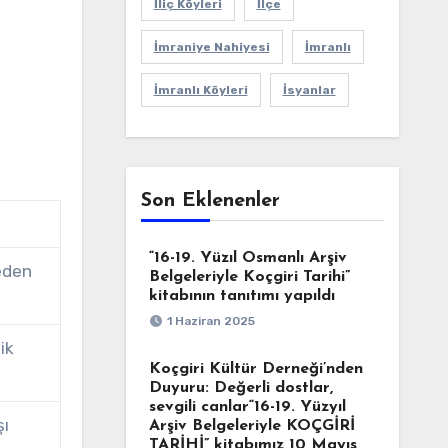
İliç Köyleri
İlçe
İmraniye Nahiyesi
İmranlı
İmranlı Köyleri
İsyanlar
Son Eklenenler
“16-19. Yüzıl Osmanlı Arşiv
 eden
Belgeleriyle Koçgiri Tarihi”
kitabının tanıtımı yapıldı
1 Haziran 2025
ik
Koçgiri Kültür Derneği’nden
Duyuru: Değerli dostlar,
sevgili canlar“16-19. Yüzyıl
şı
Arşiv Belgeleriyle KOÇGİRİ
TARİHİ” kitabımız 10 Mayıs