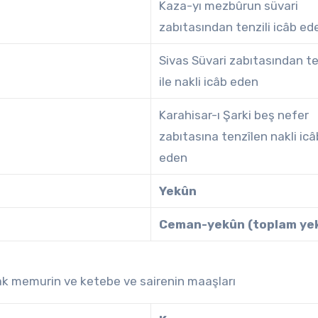
Kaza-yı mezbûrun süvari
zabıtasından tenzili icâb ed
Sivas Süvari zabıtasından te
ile nakli icâb eden
Karahisar-ı Şarki beş nefer
zabıtasına tenzîlen nakli icâ
eden
Yekûn
Ceman-yekûn (toplam ye
ak memurin ve ketebe ve sairenin maaşları